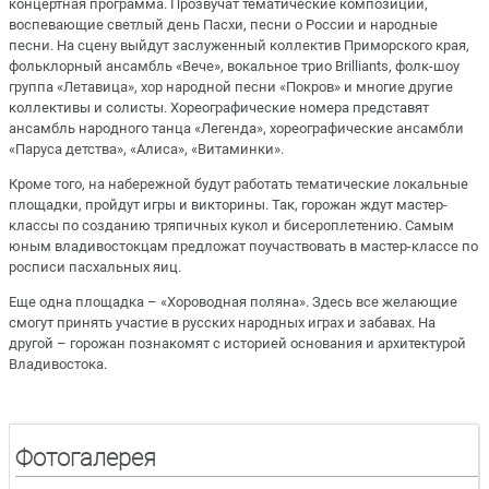
концертная программа. Прозвучат тематические композиции,
воспевающие светлый день Пасхи, песни о России и народные
песни. На сцену выйдут заслуженный коллектив Приморского края,
фольклорный ансамбль «Вече», вокальное трио Brilliants, фолк-шоу
группа «Летавица», хор народной песни «Покров» и многие другие
коллективы и солисты. Хореографические номера представят
ансамбль народного танца «Легенда», хореографические ансамбли
«Паруса детства», «Алиса», «Витаминки».
Кроме того, на набережной будут работать тематические локальные
площадки, пройдут игры и викторины. Так, горожан ждут мастер-
классы по созданию тряпичных кукол и бисероплетению. Самым
юным владивостокцам предложат поучаствовать в мастер-классе по
росписи пасхальных яиц.
Еще одна площадка – «Хороводная поляна». Здесь все желающие
смогут принять участие в русских народных играх и забавах. На
другой – горожан познакомят с историей основания и архитектурой
Владивостока.
Фотогалерея