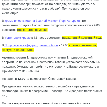
домашний зоопарк, покататься на лошадях, принять участие в
традиционных русских играх и забавах). Приглашаются все
желающие.
В
храме в честь иконы Божией Матери Порт-Артурская
по
окончании поздней Пасхальной литургии, которая начнётся в 9.00
состоится
пасхальная ярмарка
.
В
Успенском храме
в 12 часов состоится
пасхальный крестный ход.
В
Покровском кафедралдьном соборе
в 12.00
концерт, чаепитие,
прогулки на лошадях.
Администрация Владивостока при участии Владивостокской
епархии
на набережной Спортивной гавани устраивает пасхальный
праздник.
Ожидается прибытие митрополита Владивостокского и
Приморского Вениамина.
Начало -
в 12.30
на набережной Спортивной гавани.
Праздник начнется с торжественного молебна и праздничной
проповеди. Также в программе — освящение и раздача пасхальных
яиц.
После завершения торжественной части начнется большая