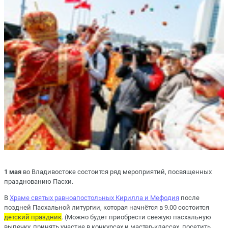
1 мая
во Владивостоке состоится ряд мероприятий, посвященных
празднованию Пасхи.
В
Храме святых равноапостольных Кирилла и Мефодия
после
поздней Пасхальной литургии, которая начнётся в 9.00 состоится
детский праздник
. (Можно будет приобрести свежую пасхальную
выпечку, принять участие в конкурсах и мастер-классах, посетить