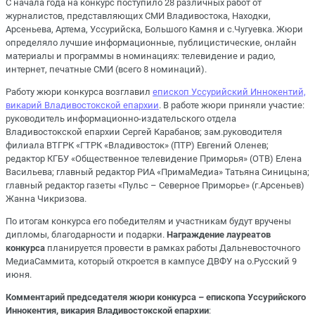
С начала года на конкурс поступило 28 различных работ от
журналистов, представляющих СМИ Владивостока, Находки,
Арсеньева, Артема, Уссурийска, Большого Камня и с.Чугуевка. Жюри
определяло лучшие информационные, публицистические, онлайн
материалы и программы в номинациях: телевидение и радио,
интернет, печатные СМИ (всего 8 номинаций).
Работу жюри конкурса возглавил
епископ Уссурийский Иннокентий,
викарий Владивостокской епархии
. В работе жюри приняли участие:
руководитель информационно-издательского отдела
Владивостокской епархии Сергей Карабанов; зам.руководителя
филиала ВТГРК «ГТРК «Владивосток» (ПТР) Евгений Оленев;
редактор КГБУ «Общественное телевидение Приморья» (ОТВ) Елена
Васильева; главный редактор РИА «ПримаМедиа» Татьяна Синицына;
главный редактор газеты «Пульс – Северное Приморье» (г.Арсеньев)
Жанна Чикризова.
По итогам конкурса его победителям и участникам будут вручены
дипломы, благодарности и подарки.
Награждение лауреатов
конкурса
планируется провести в рамках работы Дальневосточного
МедиаСаммита, который откроется в кампусе ДВФУ на о.Русский 9
июня.
Комментарий председателя жюри конкурса – епископа Уссурийского
Иннокентия, викария Владивостокской епархии
: