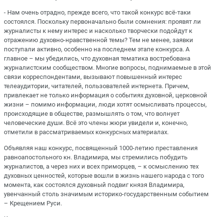
- Нам очень отрадно, прежде всего, что такой конкурс всё-таки
состоялся. Поскольку первоначально были сомнения: проявят ли
журналисты к нему интерес и насколько творчески подойдут к
отражению духовно-нравственной темы? Тем не менее, заявки
поступали активно, особенно на последнем этапе конкурса. А
главное – мы убедились, что духовная тематика востребована
журналистским сообществом. Многие вопросы, поднимаемые в этой
связи корреспондентами, вызывают повышенный интерес
телеаудитории, читателей, пользователей интернета. Причем,
привлекает не только информация о событиях духовной, церковной
жизни – помимо информации, люди хотят осмысливать процессы,
происходящие в обществе, размышлять о том, что волнует
человеческие души. Всё это члены жюри увидели и, конечно,
отметили в рассматриваемых конкурсных материалах.
Объявляя наш конкурс, посвященный 1000-летию преставления
равноапостольного кн. Владимира, мы стремились побудить
журналистов, а через них и всех приморцев, – к осмыслению тех
духовных ценностей, которые вошли в жизнь нашего народа с того
момента, как состоялся духовный подвиг князя Владимира,
увенчанный столь значимым историко-государственным событием
– Крещением Руси.