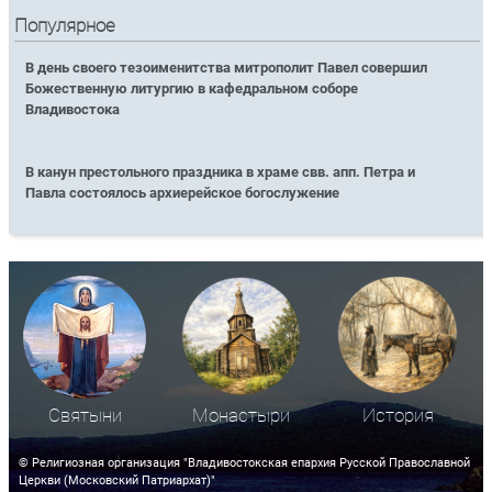
Популярное
В день своего тезоименитства митрополит Павел совершил
Божественную литургию в кафедральном соборе
Владивостока
В канун престольного праздника в храме свв. апп. Петра и
Павла состоялось архиерейское богослужение
Святыни
Монастыри
История
© Религиозная организация "Владивостокская епархия Русской Православной
Церкви (Московский Патриархат)"