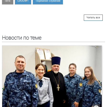
Теги:
СИЗО№1
Тюремное служение
Читать все
Новости по теме