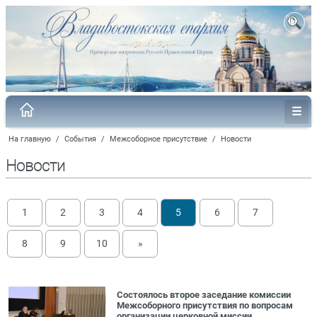
На главную
/
События
/
Межсоборное присутствие
/
Новости
Новости
1
2
3
4
5
6
7
8
9
10
»
Состоялось второе заседание комиссии
Межсоборного присутствия по вопросам
организации церковной миссии