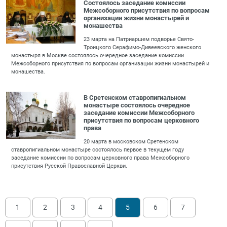
Состоялось заседание комиссии
Межсоборного присутствия по вопросам
организации жизни монастырей и
монашества
23 марта на Патриаршем подворье Свято-
Троицкого Серафимо-Дивеевского женского
монастыря в Москве состоялось очередное заседание комиссии
Межсоборного присутствия по вопросам организации жизни монастырей и
монашества.
В Сретенском ставропигиальном
монастыре состоялось очередное
заседание комиссии Межсоборного
присутствия по вопросам церковного
права
20 марта в московском Сретенском
ставропигиальном монастыре состоялось первое в текущем году
заседание комиссии по вопросам церковного права Межсоборного
присутствия Русской Православной Церкви.
1
2
3
4
5
6
7