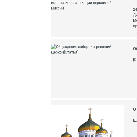
24
Ди
Ме
ор
О
[С
О
[Д