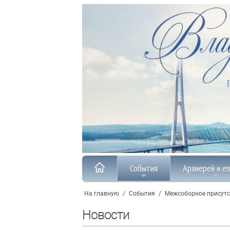
События
Архиерей и е
На главную
/
События
/
Межсоборное присутс
Новости