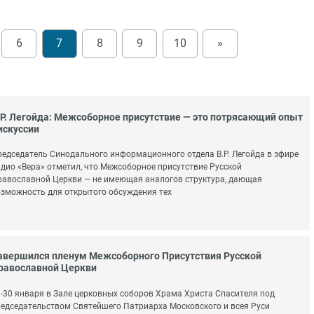
6
7
8
9
10
»
.Р. Легойда: Межсоборное присутствие — это потрясающий опыт
искуссии
едседатель Синодального информационного отдела В.Р. Легойда в эфире
дио «Вера» отметил, что Межсоборное присутствие Русской
авославной Церкви — не имеющая аналогов структура, дающая
зможность для открытого обсуждения тех
авершился пленум Межсоборного Присутствия Русской
равославной Церкви
-30 января в Зале церковных соборов Храма Христа Спасителя под
едседательством Святейшего Патриарха Московского и всея Руси