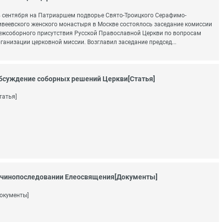
 сентября на Патриаршем подворье Свято-Троицкого Серафимо-
веевского женского монастыря в Москве состоялось заседание комиссии
жсоборного присутствия Русской Православной Церкви по вопросам
ганизации церковной миссии. Возглавил заседание председ...
бсуждение соборных решений Церкви[Статья]
татья]
 чинопоследовании Елеосвящения[Документы]
окументы]