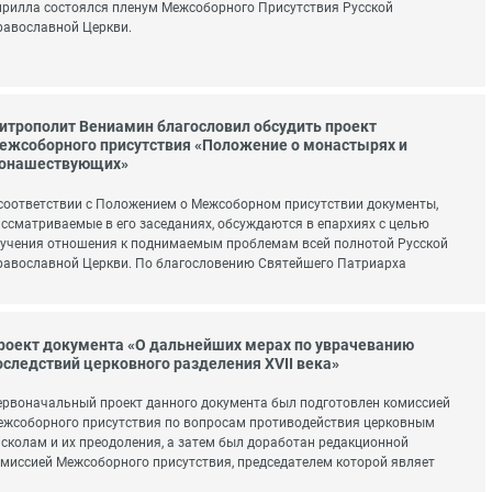
рилла состоялся пленум Межсоборного Присутствия Русской
авославной Церкви.
итрополит Вениамин благословил обсудить проект
ежсоборного присутствия «Положение о монастырях и
онашествующих»
соответствии с Положением о Межсоборном присутствии документы,
ссматриваемые в его заседаниях, обсуждаются в епархиях с целью
учения отношения к поднимаемым проблемам всей полнотой Русской
авославной Церкви. По благословению Святейшего Патриарха
роект документа «О дальнейших мерах по уврачеванию
оследствий церковного разделения XVII века»
рвоначальный проект данного документа был подготовлен комиссией
жсоборного присутствия по вопросам противодействия церковным
сколам и их преодоления, а затем был доработан редакционной
миссией Межсоборного присутствия, председателем которой являет