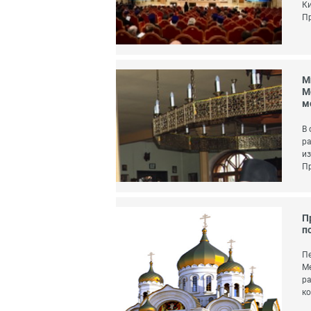
Ки
Пр
М
М
м
В 
ра
из
Пр
П
п
Пе
Ме
ра
ко