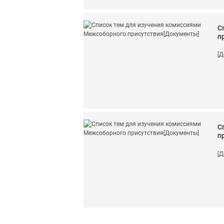
С
п
[Д
С
п
[Д