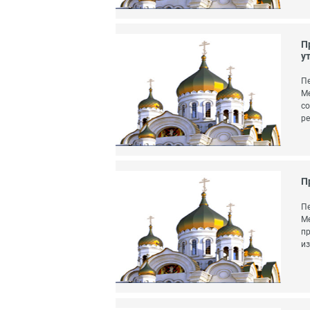
П
у
Пе
Ме
со
ре
П
Пе
Ме
пр
из