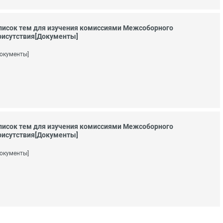
писок тем для изучения комиссиями Межсоборного
рисутствия[Документы]
окументы]
писок тем для изучения комиссиями Межсоборного
рисутствия[Документы]
окументы]