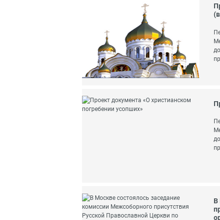
П
(
Пе
Ме
до
пр
П
Пе
Ме
до
пр
В
п
о