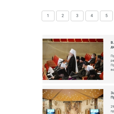
1
2
3
4
5
В
д
Пр
ра
Пр
во
З
П
29
пр