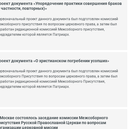
роект документа «Упорядочение практики совершения браков
в частности, повторных)»
рвоначальный проект данного документа был подготовлен комиссией
жсоборного присутствия по вопросам церковного права, а затем был
работан редакционной комиссией Межсоборного присутствия,
едседателем которой является Патриарх.
роект документа «О христианском погребении усопших»
рвоначальный проект данного документа был подготовлен комиссией
жсоборного Присутствия по вопросам церковного права, а затем был
работан редакционной комиссией Межсоборного Присутствия,
едседателем которой является Патриарх.
 Москве состоялось заседание комиссии Межсоборного
рисутствия Русской Православной Церкви по вопросам
рганизации церковной миссии