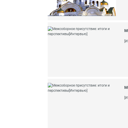
М
[И
М
[И