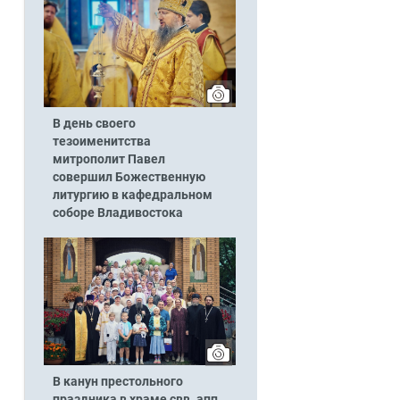
В день своего
тезоименитства
митрополит Павел
совершил Божественную
литургию в кафедральном
соборе Владивостока
В канун престольного
праздника в храме свв. апп.