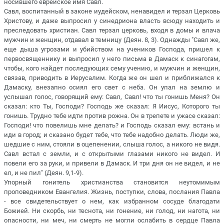
носившего еврейское имя Савл.
Савл, воспитанный в законе иудейском, ненавидел и терзал Церковь
Христову, и даже выпросил у синедриона власть всюду находить и
преследовать христиан. Савл терзал церковь, входя в домы и влача
мужчин и женщин, отдавал в темницу (Деян. 8, 3). Однажды "Савл же,
еще дыша угрозами и убийством на учеников Господа, пришел к
первосвященнику и выпросил у него письма в Дамаск к синагогам,
чтобы, кого найдет последующих сему учению, и мужчин и женщин,
связав, приводить в Иерусалим. Когда же он шел и приближался к
Дамаску, внезапно осиял его свет с неба. Он упал на землю и
услышал голос, говорящий ему: Савл, Савл! что ты гонишь Меня? Он
сказал: кто Ты, Господи? Господь же сказал: Я Иисус, Которого ты
гонишь. Трудно тебе идти против рожна. Он в трепете и ужасе сказал:
Господи! что повелишь мне делать? и Господь сказал ему: встань и
иди в город; и сказано будет тебе, что тебе надобно делать. Люди же,
шедшие с ним, стояли в оцепенении, слыша голос, а никого не видя.
Савл встал с земли, и с открытыми глазами никого не видел. И
повели его за руки, и привели в Дамаск. И три дня он не видел, и не
ел, и не пил" (Деян. 9,1-9).
Упорный гонитель христианства становится неутомимым
проповедником Евангелия. Жизнь, поступки, слова, послания Павла
- все свидетельствует о нем, как избранном сосуде благодати
Божией. Ни скорбь, ни теснота, ни гонение, ни голод, ни нагота, ни
опасности, ни меч, ни смерть не могли ослабить в сердце Павла