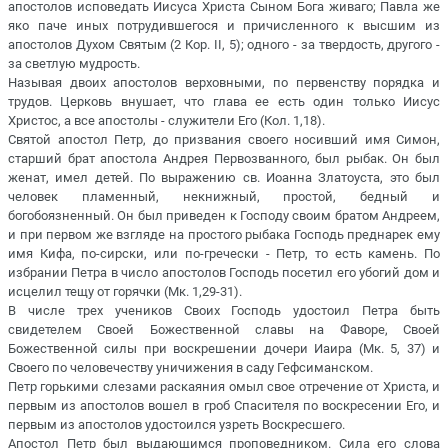
апостолов исповедать Иисуса Христа Сыном Бога живаго; Павла же
яко паче иных потрудившегося и причисленного к высшим из
апостолов Духом Святым (2 Кор. II, 5); одного - за твердость, другого -
за светлую мудрость.
Называя двоих апостолов верховными, по первенству порядка и
трудов. Церковь внушает, что глава ее есть один только Иисус
Христос, а все апостолы - служители Его (Кол. 1,18).
Святой апостол Петр, до призвания своего носивший имя Симон,
старший брат апостола Андрея Первозванного, был рыбак. Он был
женат, имел детей. По выражению св. Иоанна Златоуста, это был
человек пламенный, некнижный, простой, бедный и
богобоязненный. Он был приведен к Господу своим братом Андреем,
и при первом же взгляде на простого рыбака Господь преднарек ему
имя Кифа, по-сирски, или по-гречески - Петр, то есть камень. По
избрании Петра в число апостолов Господь посетил его убогий дом и
исцелил тещу от горячки (Мк. 1,29-31).
В числе трех учеников Своих Господь удостоил Петра быть
свидетелем Своей Божественной славы на Фаворе, Своей
Божественной силы при воскрешении дочери Иаира (Мк. 5, 37) и
Своего по человечеству уничижения в саду Гефсиманском.
Петр горькими слезами раскаяния омыл свое отречение от Христа, и
первым из апостолов вошел в гроб Спасителя по воскресении Его, и
первым из апостолов удостоился узреть Воскресшего.
Апостол Петр был выдающимся проповедником. Сила его слова