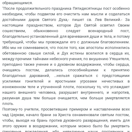
обращающимся.
"После продолжительного праздника Пятидесятницы пост особенно
необходим, чтобы подвигом его очистить нам мысли и соделаться
достойными даров Святого Духа,- пишет св. Лев Великий.- За
настоящим празднеством, которое Дух Святой освятил Своим
сошествием, обыкновенно следует всенародный пост,
благодетельно установленный для врачевания души и тела, и потому
требующий, чтобы мы провождали его с должным благоволением.
Ибо мы не сомневаемся, что после того, как апостолы исполнились
обетованною свыше силой, и Дух истины вселился в сердца их,
между прочими тайнами небесного учения, по внушению Утешителя,
преподано также учение и о духовном воздержании, чтобы сердца,
очищаясь постом, делались способнейшими к принятию
благодатных дарований, ...нельзя сражаться с предстоящими
усилиями гонителей и яростными угрозами нечестивых в
изнеженном теле и утучненной плоти, поскольку то, что услаждает
нашего внешнего человека, разрушает внутреннего, и напротив,
разумная душа тем больше очищается, чем больше умертвляется
плоть.
Поэтому-то учители, просветившие примером и наставлением всех
чад Церкви, начало брани за Христа ознаменовали святым постом,
чтобы, выходя на брань против духовного развращения, иметь для
этого оружие в воздержании, которым можно было бы умертвить
греховные вожделения, ибо невидимые наши противники и