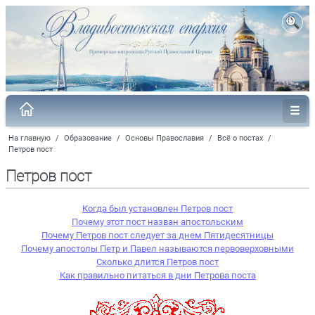
На главную
/
Образование
/
Основы Православия
/
Всё о постах
/
Петров пост
Петров пост
Когда был установлен Петров пост
Почему этот пост назван апостольским
Почему Петров пост следует за днем Пятидесятницы
Почему апостолы Петр и Павел называются первоверховными
Сколько длится Петров пост
Как правильно питаться в дни Петрова поста