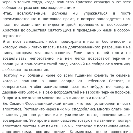
хорошо только тогда, когда воинство Христово ограждено ют всех
соблазнов греха святым воздержанием.
Итак, возлюбленные, должны мы упражняться в посте
преимущественно в настоящее время, в которое заповедуется нам
пост, по окончании пятидесяти дней, протекших от воскресения
Христова до сошествия Святого Духа и проведенных нами в особом
торжестве.
Этот пост заповедан, чтобы предохранить нас от беспечности, в
которую очень легко впасть из-за долговременного разрешения на
пищу, которым мы пользовались. Если ниву нашей плоти не
возделывать непрестанно, на ней легко возрастают терние и
волчицы, и приносится такой плод, который не собирают в житницу,
а обрекают на сожжение.
Поэтому мы обязаны ныне со всем тщанием хранить те семена,
которые приняли в наши сердца от небесного Сеятеля, и
остерегаться, чтобы завистливый враг как-нибудь не испортил
дарованного Богом, и в раю добродетелей не взросли терние пороков.
Отвратить же это зло можно только милостию и постом".
Бл. Семион Фессалоникийский пишет, что пост установлен в честь
апостолов, "потому что через них мы сподобились многих благ и они
явились для нас деятелями и учителями поста, послушания... и
воздержания. Это против воли свидетельствуют и латиняне, чествуя
апостолов постом в их память. Но мы, согласно с постановлениями
апостольскими, составленными Климентом, после сошествия