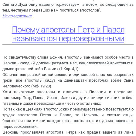
Святого Духа одну наделю торжествуем, а потом, со следующей за
тем, чествуем предавших нам поститься апостолов".
На содержание
Почему апостолы Петр и Павел
называются первоверховными
По свидетельству слова Божия, апостолы занимают особое место в
Церкви - каждый должен разуметь нас, как служителей Христовых и
домостроителей тайн Божиих (1 Кор. 4,1).
Облеченные равной силой свыше и одинаковой властью разрешать
грехи, все апостолы сядут на двенадцати престолах возле Сына
Человеческого (Мф. 19,28).
Хотя некоторые апостолы и отличены в Писании и предании,
например Петр, Павел, Иоанн, Иаков и другие, ни один из них не был
главным и даже превосходящим честью остальных.
Но так как в Деяниях апостольских преимущественно повествуется о
трудах апостолов Петра и Павла, то Церковь и святые отцы,
благоговея при имени каждого из апостолов, этих двоих называют
первоверховными.
Церковь прославляет апостола Петра как предначавшего из лика