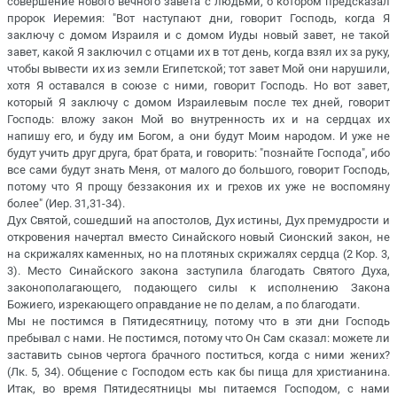
совершение нового вечного завета с людьми, о котором предсказал
пророк Иеремия: "Вот наступают дни, говорит Господь, когда Я
заключу с домом Израиля и с домом Иуды новый завет, не такой
завет, какой Я заключил с отцами их в тот день, когда взял их за руку,
чтобы вывести их из земли Египетской; тот завет Мой они нарушили,
хотя Я оставался в союзе с ними, говорит Господь. Но вот завет,
который Я заключу с домом Израилевым после тех дней, говорит
Господь: вложу закон Мой во внутренность их и на сердцах их
напишу его, и буду им Богом, а они будут Моим народом. И уже не
будут учить друг друга, брат брата, и говорить: "познайте Господа", ибо
все сами будут знать Меня, от малого до большого, говорит Господь,
потому что Я прощу беззакония их и грехов их уже не воспомяну
более" (Иер. 31,31-34).
Дух Святой, сошедший на апостолов, Дух истины, Дух премудрости и
откровения начертал вместо Синайского новый Сионский закон, не
на скрижалях каменных, но на плотяных скрижалях сердца (2 Кор. 3,
3). Место Синайского закона заступила благодать Святого Духа,
законополагающего, подающего силы к исполнению Закона
Божиего, изрекающего оправдание не по делам, а по благодати.
Мы не постимся в Пятидесятницу, потому что в эти дни Господь
пребывал с нами. Не постимся, потому что Он Сам сказал: можете ли
заставить сынов чертога брачного поститься, когда с ними жених?
(Лк. 5, 34). Общение с Господом есть как бы пища для христианина.
Итак, во время Пятидесятницы мы питаемся Господом, с нами