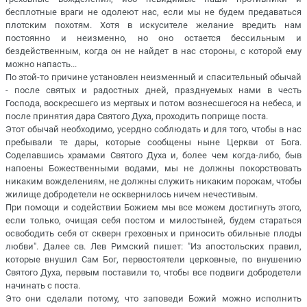
бесплотные враги не одолеют нас, если мы не будем предаваться
плотским похотям. Хотя в искусителе желание вредить нам
постоянно и неизменно, но оно остается бессильным и
бездейственным, когда он не найдет в нас стороны, с которой ему
можно напасть...
По этой-то причине установлен неизменный и спасительный обычай
- после святых и радостных дней, празднуемых нами в честь
Господа, воскресшего из мертвых и потом вознесшегося на небеса, и
после принятия дара Святого Духа, проходить поприще поста.
Этот обычай необходимо, усердно соблюдать и для того, чтобы в нас
пребывали те дары, которые сообщены ныне Церкви от Бога.
Соделавшись храмами Святого Духа и, более чем когда-либо, быв
напоены Божественными водами, мы не должны покорствовать
никаким вожделениям, не должны служить никаким порокам, чтобы
жилище добродетели не осквернилось ничем нечестивым.
При помощи и содействии Божием мы все можем достигнуть этого,
если только, очищая себя постом и милостыней, будем стараться
освободить себя от скверн греховных и приносить обильные плоды
любви". Далее св. Лев Римский пишет: "Из апостольских правил,
которые внушил Сам Бог, первостоятели церковные, по внушению
Святого Духа, первым поставили то, чтобы все подвиги добродетели
начинать с поста.
Это они сделали потому, что заповеди Божий можно исполнить