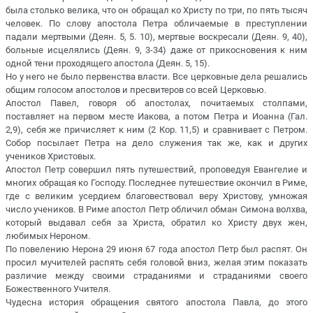
была столько велика, что он обращал ко Христу по три, по пять тысяч
человек. По слову апостола Петра обличаемые в преступлении
падали мертвыми (Деян. 5, 5. 10), мертвые воскресали (Деян. 9, 40),
больные исцелялись (Деян. 9, 3-34) даже от прикосновения к ним
одной тени проходящего апостола (Деян. 5, 15).
Но у него не было первенства власти. Все церковные дела решались
общим голосом апостолов и пресвитеров со всей Церковью.
Апостол Павел, говоря об апостолах, почитаемых столпами,
поставляет на первом месте Иакова, а потом Петра и Иоанна (Гал.
2,9), себя же причисляет к ним (2 Кор. 11,5) и сравнивает с Петром.
Собор посылает Петра на дело служения так же, как и других
учеников Христовых.
Апостол Петр совершил пять путешествий, проповедуя Евангелие и
многих обращая ко Господу. Последнее путешествие окончил в Риме,
где с великим усердием благовествовал веру Христову, умножая
число учеников. В Риме апостол Петр обличил обман Симона волхва,
который выдавал себя за Христа, обратил ко Христу двух жен,
любимых Нероном.
По повелению Нерона 29 июня 67 года апостол Петр был распят. Он
просил мучителей распять себя головой вниз, желая этим показать
различие между своими страданиями и страданиями своего
Божественного Учителя.
Чудесна история обращения святого апостола Павла, до этого