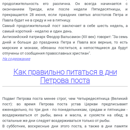
продолжительность его различна. Он всегда начинается с
окончанием Триоди, или после недели Пятидесятницы, и
прекращается 28 июня, если праздник святых апостолов Петра и
Павла будет не в среду и не в пятницу.
Самый продолжительный пост заключает в себе шесть недель, а
самый короткий - неделю и один день.
Антиохийский патриарх Феодор Вальсамон (XII век) говорит: "За семь
дней и больше до праздника Петра и Павла все верные, то есть
мирские и монахи, обязаны поститься, а непостящиеся да будут
отлучены от сообщения православных христиан".
На содержание
Как правильно питаться в дни
Петрова поста
Подвиг Петрова поста менее строг, чем Четыредесятница (Великий
пост): во время Петрова поста устав Церкви предписывает
еженедельно, по три дня - по понедельникам, средам и пятницам -
воздерживаться от рыбы, вина и масла, и сухоясти на обед; в
остальные же дни следует воздерживаться только от рыбы.
В субботние, воскресные дни этого поста, а также в дни памяти