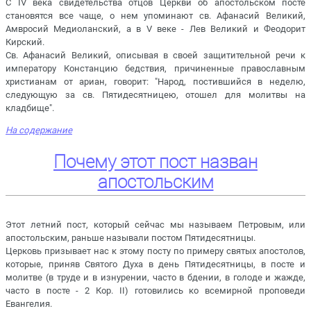
С IV века свидетельства отцов Церкви об апостольском посте
становятся все чаще, о нем упоминают св. Афанасий Великий,
Амвросий Медиоланский, а в V веке - Лев Великий и Феодорит
Кирский.
Св. Афанасий Великий, описывая в своей защитительной речи к
императору Констанцию бедствия, причиненные православным
христианам от ариан, говорит: "Народ, постившийся в неделю,
следующую за св. Пятидесятницею, отошел для молитвы на
кладбище".
На содержание
Почему этот пост назван
апостольским
Этот летний пост, который сейчас мы называем Петровым, или
апостольским, раньше называли постом Пятидесятницы.
Церковь призывает нас к этому посту по примеру святых апостолов,
которые, приняв Святого Духа в день Пятидесятницы, в посте и
молитве (в труде и в изнурении, часто в бдении, в голоде и жажде,
часто в посте - 2 Кор. II) готовились ко всемирной проповеди
Евангелия.