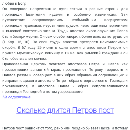
любви к Богу.
Он совершал непрестанные путешествия в разные страны для
проповеди Евангелия иудеям и особенно язычникам. Эти
путешествия сопровождались необычайным могуществом
проповеди, чудесами, неусыпным трудом, неистощимым терпением
и высокой святостью жизни. Труды апостольского служения Павла
были беспримерны. Он сам о себе говорил: более всех их потрудился
(1 Кор. 15, 10). За свои труды апостол претерпел неисчислимые
скорби. В 67 году 29 июня в одно время с апостолом Петром он
принял мученическую кончину в Риме. Как римский гражданин он
был обезглавлен мечом.
Православная Церковь почитает апостолов Петра и Павла как
просветивших западный мрак, прославляет Петрову твердость и
Павлов разум и созерцает в них образ обращения согрешающих и
исправляющихся в апостоле Петре - образ отвергшегося от Господа и
покаявшегося, в апостоле Павле - образ сопротивлявшегося
проповеди Господней и потом уверовавшего.
На содержание
Сколько длится Петров пост
Петров пост зависит от того, рано или поздно бывает Пасха, и потому