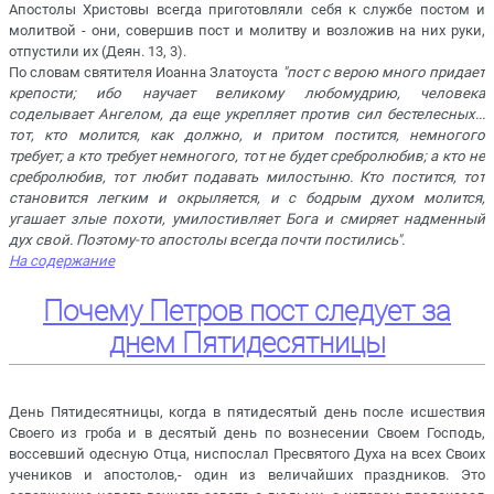
Апостолы Христовы всегда приготовляли себя к службе постом и
молитвой - они, совершив пост и молитву и возложив на них руки,
отпустили их (Деян. 13, 3).
По словам святителя Иоанна Златоуста
"пост с верою много придает
крепости; ибо научает великому любомудрию, человека
соделывает Ангелом, да еще укрепляет против сил бестелесных...
тот, кто молится, как должно, и притом постится, немногого
требует; а кто требует немногого, тот не будет сребролюбив; а кто не
сребролюбив, тот любит подавать милостыню. Кто постится, тот
становится легким и окрыляется, и с бодрым духом молится,
угашает злые похоти, умилостивляет Бога и смиряет надменный
дух свой. Поэтому-то апостолы всегда почти постились".
На содержание
Почему Петров пост следует за
днем Пятидесятницы
День Пятидесятницы, когда в пятидесятый день после исшествия
Своего из гроба и в десятый день по вознесении Своем Господь,
воссевший одесную Отца, ниспослал Пресвятого Духа на всех Своих
учеников и апостолов,- один из величайших праздников. Это