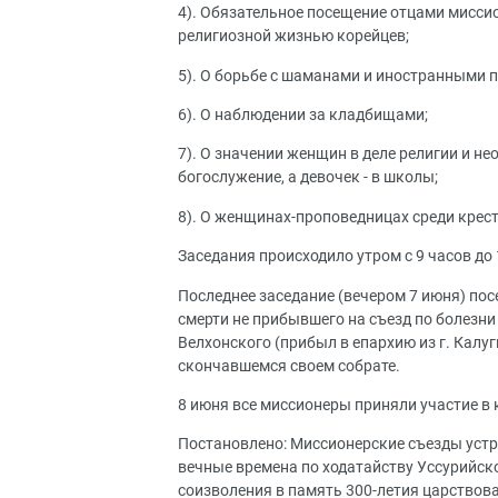
4). Обязательное посещение отцами миссио
религиозной жизнью корейцев;
5). О борьбе с шаманами и иностранными 
6). О наблюдении за кладбищами;
7). О значении женщин в деле религии и не
богослужение, а девочек - в школы;
8). О женщинах-проповедницах среди крест
Заседания происходило утром с 9 часов до 1 
Последнее заседание (вечером 7 июня) по
смерти не прибывшего на съезд по болезни
Велхонского (прибыл в епархию из г. Калуг
скончавшемся своем собрате.
8 июня все миссионеры приняли участие в 
Постановлено: Миссионерские съезды устр
вечные времена по ходатайству Уссурийск
соизволения в память 300-летия царствов