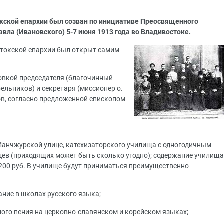
кской епархии был созван по инициативе Преосвященного
вла (Ивановского) 5-7 июня 1913 года во Владивостоке.
стокской епархии был открыт самим
ровкой председателя (благочинный
ельников) и секретаря (миссионер о.
ов, согласно предложенной епископом
 Манчжурской улице, катехизаторского училища с одногодичным
йцев (приходящих может быть сколько угодно); содержание училища
200 руб. В училище будут приниматься преимущественно
ание в школах русского языка;
ного пения на церковно-славянском и корейском языках;