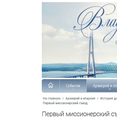
События
Архиерей и е
На главную
/
Архиерей и епархия
/
История до
Первый миссионерский съезд
Первый миссионерский с