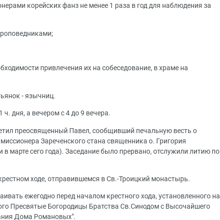
нерами корейских фанз не менее 1 раза в год для наблюдения за
проповедниками;
обходимости привлечения их на собеседование, в храме на
ьянок - язычниц.
ч. дня, а вечером с 4 до 9 вечера.
сетил преосвященный Павел, сообщивший печальную весть о
 миссионера Зареченского стана священника о. Григория
и в марте сего года). Заседание было прервано, отслужили литию по
крестном ходе, отправившемся в Св.-Троицкий монастырь.
аивать ежегодно перед началом крестного хода, установленного на
ого Пресвятые Богородицы Братства Св.Синодом с Высочайшего
ания Дома Романовых".