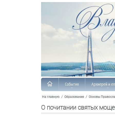
События
Архиерей и е
На главную
/
Образование
/
Основы Правосл
О почитании святых мощей