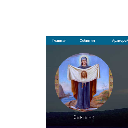
Главная
События
Архиерей
Святыни