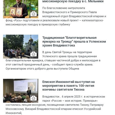
миссионерскую поездку в с. Мельники
По благословению митрополита
Владивостокского и Приморского Павла
молодежный отдел Владивостокской епархии и
фонд «Русь» подготовили и реализовали новый проект – катехизаторско-
миссионерскую поездку в приморскую глубинку
Традиционная "Благотворительная
ярмарка на Троицу" прошла в Успенском
храме Владивостока
В день Святой Троицы на территории
Успенского храма прошла традиционная
благотворительная ярмарка, ставшая частичкой добра и милосердия в
этот светлый праздничный день, - сообщает пресс-служба храма.
Организатором этого доброго дела выступила Община
Епископ Иннокентий выступил на
мероприятии в память 100-летия
кончины святителя Тихона
Владивосток . 6 апреля 2025 г. в историческом
парке «Россия – моя история. Приморье»
состоялась лекция-экскурсия, посвященная святителю Тихону, Патриарху
Московскому. Викарий Владивостокской епархии епископ Уссурийский
Иннокентий,