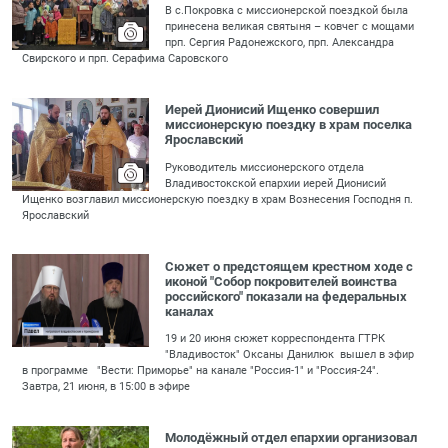
В с.Покровка с миссионерской поездкой была
принесена великая святыня – ковчег с мощами
прп. Сергия Радонежского, прп. Александра
Свирского и прп. Серафима Саровского
Иерей Дионисий Ищенко совершил
миссионерскую поездку в храм поселка
Ярославский
Руководитель миссионерского отдела
Владивостокской епархии иерей Дионисий
Ищенко возглавил миссионерскую поездку в храм Вознесения Господня п.
Ярославский
Сюжет о предстоящем крестном ходе с
иконой "Собор покровителей воинства
российского" показали на федеральных
каналах
19 и 20 июня сюжет корреспондента ГТРК
"Владивосток" Оксаны Данилюк вышел в эфир
в программе "Вести: Приморье" на канале "Россия-1" и "Россия-24".
Завтра, 21 июня, в 15:00 в эфире
Молодёжный отдел епархии организовал