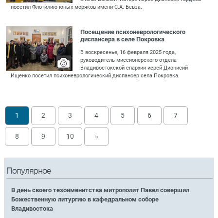
посетил Флотилию юных моряков имени С.А. Бевза.
Посещение психоневрологического
диспансера в селе Покровка
В воскресенье, 16 февраля 2025 года,
руководитель миссионерского отдела
Владивостокской епархии иерей Дионисий
Ищенко посетил психоневрологический диспансер села Покровка.
1
2
3
4
5
6
7
8
9
10
»
Популярное
В день своего тезоименитства митрополит Павел совершил
Божественную литургию в кафедральном соборе
Владивостока