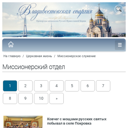
На главную
/
Церковная жизнь
/
Миссионерское служение
Миссионерский отдел
1
2
3
4
5
6
7
8
9
10
»
Ковчег с мощами русских святых
побывал в селе Покровка