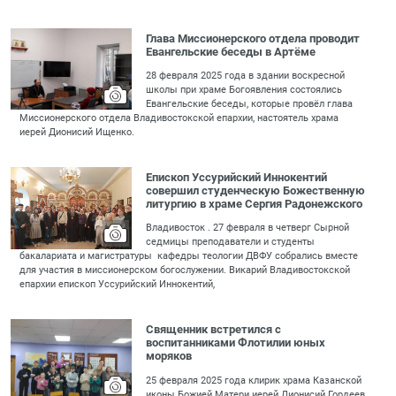
Глава Миссионерского отдела проводит
Евангельские беседы в Артёме
28 февраля 2025 года в здании воскресной
школы при храме Богоявления состоялись
Евангельские беседы, которые провёл глава
Миссионерского отдела Владивостокской епархии, настоятель храма
иерей Дионисий Ищенко.
Епископ Уссурийский Иннокентий
совершил студенческую Божественную
литургию в храме Сергия Радонежского
Владивосток . 27 февраля в четверг Сырной
седмицы преподаватели и студенты
бакалариата и магистратуры кафедры теологии ДВФУ собрались вместе
для участия в миссионерском богослужении. Викарий Владивостокской
епархии епископ Уссурийский Иннокентий,
Священник встретился с
воспитанниками Флотилии юных
моряков
25 февраля 2025 года клирик храма Казанской
иконы Божией Матери иерей Дионисий Гордеев