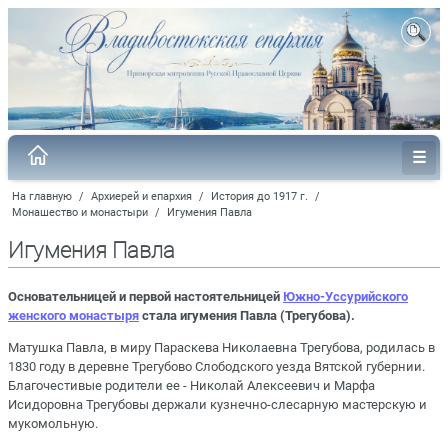
На главную
/
Архиерей и епархия
/
История до 1917 г.
/
Монашество и монастыри
/
Игумения Павла
Игумения Павла
Основательницей и первой настоятельницей
Южно-Уссурийского
женского монастыря
стала игумения Павла (Трегубова).
Матушка Павла, в миру Параскева Николаевна Трегубова, родилась в
1830 году в деревне Трегубово Слободского уезда Вятской губернии.
Благочестивые родители ее - Николай Алексеевич и Марфа
Исидоровна Трегубовы держали кузнечно-слесарную мастерскую и
мукомольную.