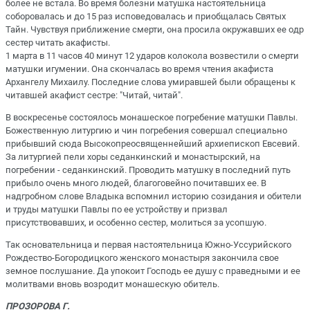
более не встала. Во время болезни матушка настоятельница
соборовалась и до 15 раз исповедовалась и приобщалась Святых
Тайн. Чувствуя приближение смерти, она просила окружавших ее одр
сестер читать акафисты.
1 марта в 11 часов 40 минут 12 ударов колокола возвестили о смерти
матушки игумении. Она скончалась во время чтения акафиста
Архангелу Михаилу. Последние слова умиравшей были обращены к
читавшей акафист сестре: "Читай, читай".
В воскресенье состоялось монашеское погребение матушки Павлы.
Божественную литургию и чин погребения совершал специально
прибывший сюда Высокопреосвященнейший архиепископ Евсевий.
За литургией пели хоры седанкинский и монастырский, на
погребении - седанкинский. Проводить матушку в последний путь
прибыло очень много людей, благоговейно почитавших ее. В
надгробном слове Владыка вспомнил историю созидания и обители
и труды матушки Павлы по ее устройству и призвал
присутствовавших, и особенно сестер, молиться за усопшую.
Так основательница и первая настоятельница Южно-Уссурийского
Рождество-Богородицкого женского монастыря закончила свое
земное послушание. Да упокоит Господь ее душу с праведными и ее
молитвами вновь возродит монашескую обитель.
ПРОЗОРОВА Г.