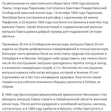
По увольнении из крестьянского общества в 1854 году матушка
Павла, тогда еще Параскева, поступила в Христово-Рождественский
Слободской женский монастырь. 14 октября 1865 года Параскева
Трегубова была пострижена в рясофор с наречением ей имени
Парфении, а 23 апреля 1866 года она была пострижена в мантию под
именем Павлы. Своей благочестивой и подвижнической жизнью
матушка Павла давала добрый пример для подражания сестрам
обители.
Проживши 30 лет в Слободском монастыре, матушка Павла 20 лет
ходила за сбором добровольных пожертвований в пользу монастыря.
Большую часть времени была на этом очень трудном послушании в
Петербурге и в Москве. Нетрудно себе представить, как тяжело было
нести это послушание: матушке приходилось терпеть голод и холод,
и насмешки неверующих людей, и т.п. Исполняя это послушание,
матушка нажила себе катар желудка, который в течение 35 лет
подтачивал ее и без того незавидное здоровье. Она почти самая
первая из российских монахинь-сборщиц проникла в Сибирь за
сбором.
В 1880 году Высокопреосвященнейший архиепископ Вениамин стал
убеждать матушку Павлу строить в Забайкальской области женский
монастырь. После долгих раздумий и колебаний матушка, наконец,
согласилась, и в 1884 году прибыла в Иркутск, чтобы приступить к