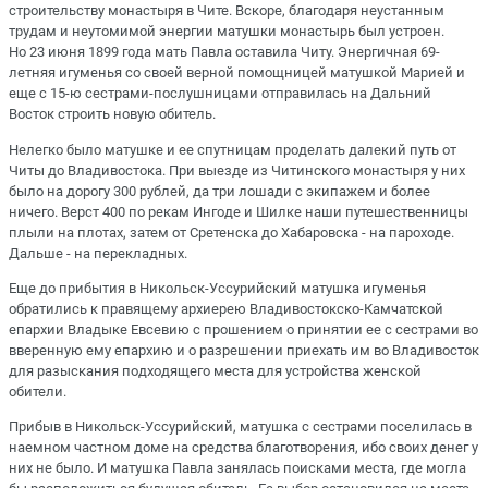
строительству монастыря в Чите. Вскоре, благодаря неустанным
трудам и неутомимой энергии матушки монастырь был устроен.
Но 23 июня 1899 года мать Павла оставила Читу. Энергичная 69-
летняя игуменья со своей верной помощницей матушкой Марией и
еще с 15-ю сестрами-послушницами отправилась на Дальний
Восток строить новую обитель.
Нелегко было матушке и ее спутницам проделать далекий путь от
Читы до Владивостока. При выезде из Читинского монастыря у них
было на дорогу 300 рублей, да три лошади с экипажем и более
ничего. Верст 400 по рекам Ингоде и Шилке наши путешественницы
плыли на плотах, затем от Сретенска до Хабаровска - на пароходе.
Дальше - на перекладных.
Еще до прибытия в Никольск-Уссурийский матушка игуменья
обратились к правящему архиерею Владивостокско-Камчатской
епархии Владыке Евсевию с прошением о принятии ее с сестрами во
вверенную ему епархию и о разрешении приехать им во Владивосток
для разыскания подходящего места для устройства женской
обители.
Прибыв в Никольск-Уссурийский, матушка с сестрами поселилась в
наемном частном доме на средства благотворения, ибо своих денег у
них не было. И матушка Павла занялась поисками места, где могла