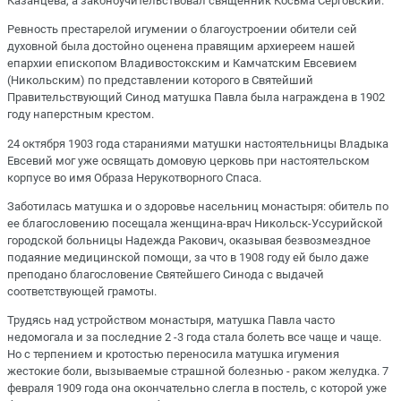
Казанцева, а законоучительствовал священник Косьма Серговский.
Ревность престарелой игумении о благоустроении обители сей
духовной была достойно оценена правящим архиереем нашей
епархии епископом Владивостокским и Камчатским Евсевием
(Никольским) по представлении которого в Святейший
Правительствующий Синод матушка Павла была награждена в 1902
году наперстным крестом.
24 октября 1903 года стараниями матушки настоятельницы Владыка
Евсевий мог уже освящать домовую церковь при настоятельском
корпусе во имя Образа Нерукотворного Спаса.
Заботилась матушка и о здоровье насельниц монастыря: обитель по
ее благословению посещала женщина-врач Никольск-Уссурийской
городской больницы Надежда Ракович, оказывая безвозмездное
подаяние медицинской помощи, за что в 1908 году ей было даже
преподано благословение Святейшего Синода с выдачей
соответствующей грамоты.
Трудясь над устройством монастыря, матушка Павла часто
недомогала и за последние 2 -3 года стала болеть все чаще и чаще.
Но с терпением и кротостью переносила матушка игумения
жестокие боли, вызываемые страшной болезнью - раком желудка. 7
февраля 1909 года она окончательно слегла в постель, с которой уже