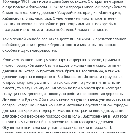
16 января 1901 года новый храм был освящен. С открытием храма
сюда потекли богомольцы - жители города Никольск-Уссурийского,
ближних и дальних деревень Уссурийского края, из Манчжурии,
Хабаровска, Владивостока. С увеличением числа посетителей
возникла нужда в постройке странноприимницы. Вскоре был
построен и этот дом, а также небольшой домик на пасеке.
Так в лесной чащобе возникла деятельная жизнь, представлявшая
собойсоединение труда и бдения, поста и молитвы, телесных
скорбей и духовных радостей.
Количество насельниц монастыря непрерывно росло, причем в
числе новоприбывших были и вдовые женщины с малолетними
девочками, которых приходилось брать на воспитание, а так же
девочки-сироты в возрасте от 6 и более лет. Их начали приучать к
клиросному послушанию, но так как они не умели ни читать, ни
писать, то матушка игуменья открыла при монастыре школу для
живущих там девочек, а также для ребятишек соседних деревень
Линевичи и Кугуки. С благословения матушки здесь учительствовала
сестра Екатерина Левченко. Затем матушка на уступленном городом
для монастырского подворья участке выстроила еще одно здание -
для женской церковно-приходской школы. Выстроенная в 1903 году
школа на 50 человек была рассчитана на городских девочек.
Обучение в ней вела матушкина воспитанница инородка П.