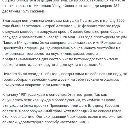
бы расположиться будущая обитель. Ее выбор остановился на месте
в пяти верстах от Никольск-Уссурийского на площади мерою 434
десятины 1575 саженей.
Благодаря деятельным хлопотам матушки Павлы уже к началу 1900
года были заготовлены стройматериалы, 16 февраля того же года
отслужен молебен и водружен крест. К весне был выстроен барак в
лесу, где и разместились сестры. 20 мая 1900 года протоиреем отцом
Павлом Мичуриным была совершена закладка во имя Рождества
Пресвятой Богородицы. Одновременно была начата постройка на
пожертвованные средства двух жилых домов: одного,
предназначавшегося для сестер, число которых достигло к тому
времени шестидесяти, другого - для кухни с трапезной.
Нелегко было созидать обитель: сестры сами на себе возили воду, по
горам собирали валежник для дров и на себе таскали его домой,
ночью сами окарауливали монастырь.
К началу 1901 года храм в основном был построен. Так как
ощущалась великая нужда в богослужении, то игуменья Павла
вынуждена была просить Преосвященнейшего Владыку Евсевия
освятить новосооруженный храм, хотя последний не совсем готов
был к освящению. Однако правящий архиерей, входя в положение
обители, удовлетворил просьбу настоятельницы.