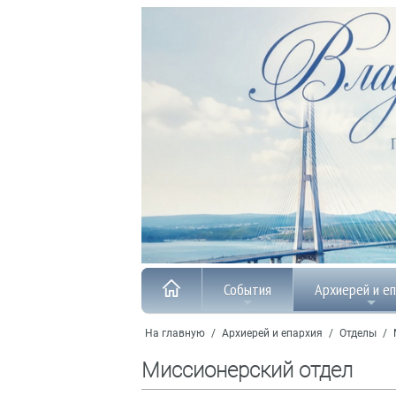
События
Архиерей и е
На главную
/
Архиерей и епархия
/
Отделы
/
Миссионерский отдел