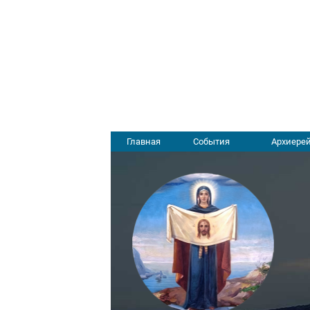
Главная
События
Архиерей