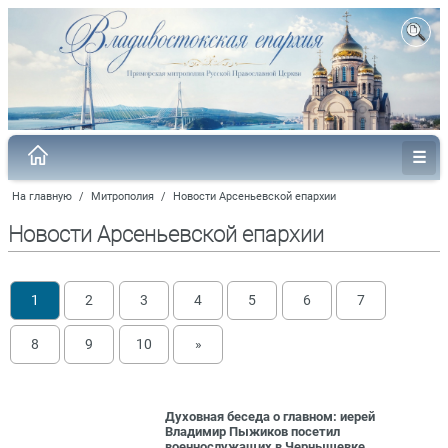
На главную
/
Митрополия
/
Новости Арсеньевской епархии
Новости Арсеньевской епархии
1
2
3
4
5
6
7
8
9
10
»
Духовная беседа о главном: иерей
Владимир Пыжиков посетил
военнослужащих в Чернышевке