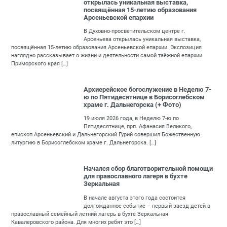
открылась уникальная выставка,
посвящённая 15-летию образования
Арсеньевской епархии
В Духовно-просветительском центре г.
Арсеньева открылась уникальная выставка,
посвящённая 15-летию образования Арсеньевской епархии. Экспозиция
наглядно рассказывает о жизни и деятельности самой таёжной епархии
Приморского края […]
Архиерейское богослужение в Неделю 7-
ю по Пятидесятнице в Борисоглебском
храме г. Дальнегорска (+ Фото)
19 июля 2026 года, в Неделю 7-ю по
Пятидесятнице, прп. Афанасия Великого,
епископ Арсеньевский и Дальнегорский Гурий совершил Божественную
литургию в Борисоглебском храме г. Дальнегорска. […]
Начался сбор благотворительной помощи
для православного лагеря в бухте
Зеркальная
В начале августа этого года состоится
долгожданное событие – первый заезд детей в
православный семейный летний лагерь в бухте Зеркальная
Кавалеровского района. Для многих ребят это […]