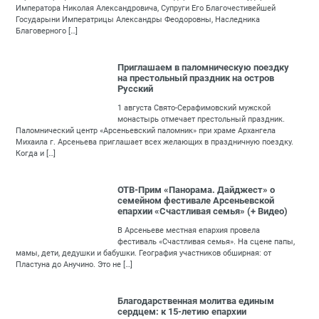
Императора Николая Александровича, Супруги Его Благочестивейшей
Государыни Императрицы Александры Феодоровны, Наследника
Благоверного […]
Приглашаем в паломническую поездку
на престольный праздник на остров
Русский
1 августа Свято-Серафимовский мужской
монастырь отмечает престольный праздник.
Паломнический центр «Арсеньевский паломник» при храме Архангела
Михаила г. Арсеньева приглашает всех желающих в праздничную поездку.
Когда и […]
ОТВ-Прим «Панорама. Дайджест» о
семейном фестивале Арсеньевской
епархии «Счастливая семья» (+ Видео)
В Арсеньеве местная епархия провела
фестиваль «Счастливая семья». На сцене папы,
мамы, дети, дедушки и бабушки. География участников обширная: от
Пластуна до Анучино. Это не […]
Благодарственная молитва единым
сердцем: к 15-летию епархии