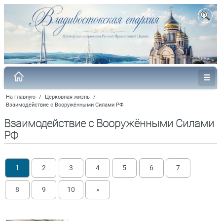
На главную
/
Церковная жизнь
/
Взаимодействие с Вооружёнными Силами РФ
Взаимодействие с Вооружёнными Силами
РФ
1
2
3
4
5
6
7
8
9
10
»