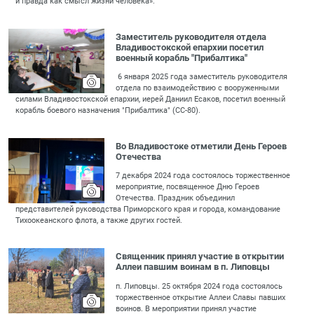
и правда как смысл жизни человека».
Заместитель руководителя отдела
Владивостокской епархии посетил
военный корабль "Прибалтика"
6 января 2025 года заместитель руководителя
отдела по взаимодействию с вооруженными
силами Владивостокской епархии, иерей Даниил Есаков, посетил военный
корабль боевого назначения "Прибалтика" (СС-80).
Во Владивостоке отметили День Героев
Отечества
7 декабря 2024 года состоялось торжественное
мероприятие, посвященное Дню Героев
Отечества. Праздник объединил
представителей руководства Приморского края и города, командование
Тихоокеанского флота, а также других гостей.
Священник принял участие в открытии
Аллеи павшим воинам в п. Липовцы
п. Липовцы. 25 октября 2024 года состоялось
торжественное открытие Аллеи Славы павших
воинов. В мероприятии принял участие