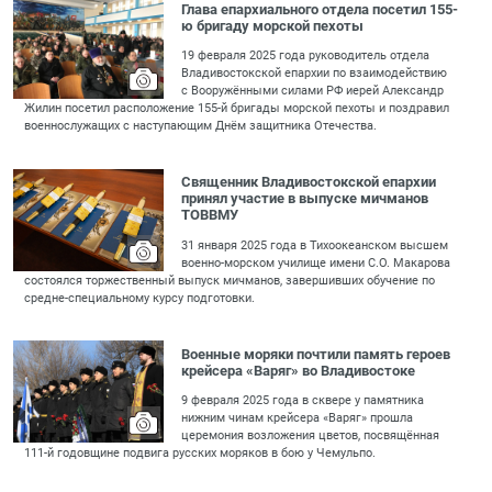
Глава епархиального отдела посетил 155-
ю бригаду морской пехоты
19 февраля 2025 года руководитель отдела
Владивостокской епархии по взаимодействию
с Вооружёнными силами РФ иерей Александр
Жилин посетил расположение 155-й бригады морской пехоты и поздравил
военнослужащих с наступающим Днём защитника Отечества.
Священник Владивостокской епархии
принял участие в выпуске мичманов
ТОВВМУ
31 января 2025 года в Тихоокеанском высшем
военно-морском училище имени С.О. Макарова
состоялся торжественный выпуск мичманов, завершивших обучение по
средне-специальному курсу подготовки.
Военные моряки почтили память героев
крейсера «Варяг» во Владивостоке
9 февраля 2025 года в сквере у памятника
нижним чинам крейсера «Варяг» прошла
церемония возложения цветов, посвящённая
111-й годовщине подвига русских моряков в бою у Чемульпо.