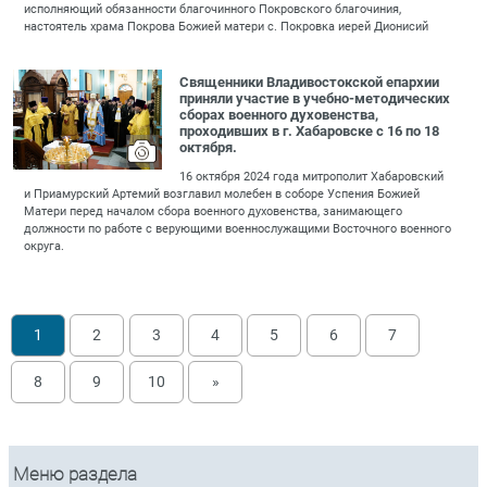
исполняющий обязанности благочинного Покровского благочиния,
настоятель храма Покрова Божией матери с. Покровка иерей Дионисий
Священники Владивостокской епархии
приняли участие в учебно-методических
сборах военного духовенства,
проходивших в г. Хабаровске с 16 по 18
октября.
16 октября 2024 года митрополит Хабаровский
и Приамурский Артемий возглавил молебен в соборе Успения Божией
Матери перед началом сбора военного духовенства, занимающего
должности по работе с верующими военнослужащими Восточного военного
округа.
1
2
3
4
5
6
7
8
9
10
»
Меню раздела