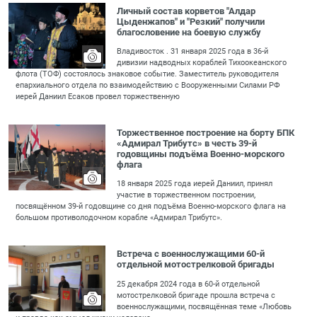
Личный состав корветов "Алдар
Цыденжапов" и "Резкий" получили
благословение на боевую службу
Владивосток . 31 января 2025 года в 36-й
дивизии надводных кораблей Тихоокеанского
флота (ТОФ) состоялось знаковое событие. Заместитель руководителя
епархиального отдела по взаимодействию с Вооруженными Силами РФ
иерей Даниил Есаков провел торжественную
Торжественное построение на борту БПК
«Адмирал Трибутс» в честь 39-й
годовщины подъёма Военно-морского
флага
18 января 2025 года иерей Даниил, принял
участие в торжественном построении,
посвящённом 39-й годовщине со дня подъёма Военно-морского флага на
большом противолодочном корабле «Адмирал Трибутс».
Встреча с военнослужащими 60-й
отдельной мотострелковой бригады
25 декабря 2024 года в 60-й отдельной
мотострелковой бригаде прошла встреча с
военнослужащими, посвящённая теме «Любовь