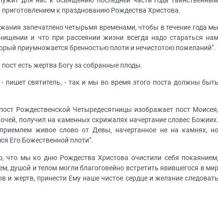
служит для нас к освящению последней части года таинственны
и приготовлением к празднованию Рождества Христова.
ржания запечатлено четырьмя временами, чтобы в течение года м
очищении и что при рассеянии жизни всегда надо стараться на
торый приумножается бренностью плоти и нечистотою пожеланий".
пост есть жертва Богу за собранные плоды.
 - пишет святитель, - так и мы во время этого поста должны быт
"пост Рождественской Четыредесятницы изображает пост Моисея
ночей, получил на каменных скрижалях начертание словес Божиих
 приемлем живое слово от Девы, начертанное не на камнях, н
ся Его Божественной плоти".
о, что мы ко дню Рождества Христова очистили себя покаянием
ем, душой и телом могли благоговейно встретить явившегося в ми
 и жертв, принести Ему наше чистое сердце и желание следоват