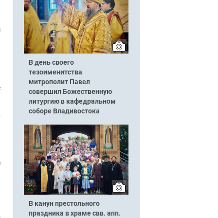
м
н
л
В день своего
тезоименитства
а
митрополит Павел
е
совершил Божественную
литургию в кафедральном
соборе Владивостока
в
ь
и
е
.
В канун престольного
праздника в храме свв. апп.