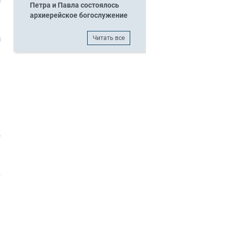
м
Петра и Павла состоялось
архиерейское богослужение
ы
Читать все
м
ь
,
.
о
,
р
ь