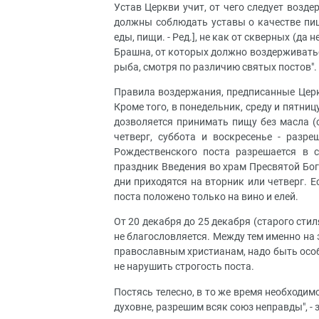
Устав Церкви учит, от чего следует возде
должны соблюдать уставы о качестве пищи
еды, пищи. - Ред.], не как от скверных (да
Брашна, от которых должно воздерживаться 
рыба, смотря по различию святых постов".
Правила воздержания, предписанные Церко
Кроме того, в понедельник, среду и пятни
дозволяется принимать пищу без масла (с
четверг, суббота и воскресенье - раз
Рождественского поста разрешается в с
праздник Введения во храм Пресвятой Бог
дни приходятся на вторник или четверг. Е
поста положено только на вино и елей.
От 20 декабря до 25 декабря (старого стил
не благословляется. Между тем именно на 
православным христианам, надо быть осо
не нарушить строгость поста.
Постясь телесно, в то же время необходимо
духовне, разрешим всяк союз неправды", -