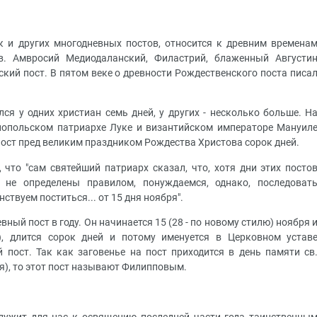
к и других многодневных постов, относится к древним времена
св. Амвросий Медиодаланский, Филастрий, блаженный Августи
кий пост. В пятом веке о древности Рождественского поста писа
я у одних христиан семь дней, у других - несколько больше. Н
нопольском патриархе Луке и византийском императоре Мануил
ост пред великим праздником Рождества Христова сорок дней.
что "сам святейший патриарх сказал, что, хотя дни этих посто
) не определены правилом, понуждаемся, однако, последоват
твуем поститься... от 15 дня ноября".
ный пост в году. Он начинается 15 (28 - по новому стилю) ноября 
), длится сорок дней и потому именуется в Церковном устав
 пост. Так как заговенье на пост приходится в день памяти св
я), то этот пост называют Филипповым.