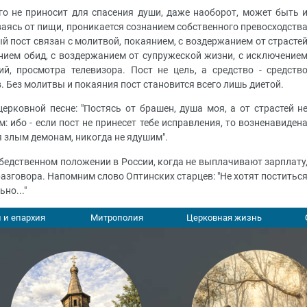
его не приносит для спасения души, даже наоборот, может быть 
ваясь от пищи, проникается сознанием собственного превосходств
ый пост связан с молитвой, покаянием, с воздержанием от страсте
нием обид, с воздержанием от супружеской жизни, с исключение
й, просмотра телевизора. Пост не цель, а средство - средств
. Без молитвы и покаяния пост становится всего лишь диетой.
рковной песне: "Постясь от брашен, душа моя, а от страстей н
: ибо - если пост не принесет тебе исправления, то возненавиден
я злым демонам, никогда не ядушим".
бедственном положении в России, когда не выплачивают зарплату
я разговора. Напомним слово Оптинских старцев: "Не хотят поститьс
но..."
 и епархия
Митрополия
Церковная жизнь