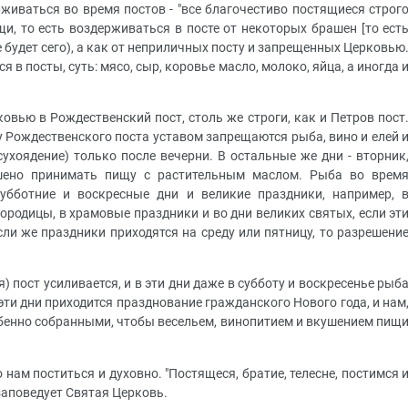
рживаться во время постов - "все благочестиво постящиеся строг
, то есть воздерживаться в посте от некоторых брашен [то ест
 не будет сего), а как от неприличных посту и запрещенных Церковью
в посты, суть: мясо, сыр, коровье масло, молоко, яйца, а иногда 
вью в Рождественский пост, столь же строги, как и Петров пост
цу Рождественского поста уставом запрещаются рыба, вино и елей 
ухоядение) только после вечерни. В остальные же дни - вторник
решено принимать пищу с растительным маслом. Рыба во врем
убботние и воскресные дни и великие праздники, например, 
ородицы, в храмовые праздники и во дни великих святых, если эт
сли же праздники приходятся на среду или пятницу, то разрешени
я) пост усиливается, и в эти дни даже в субботу и воскресенье рыб
эти дни приходится празднование гражданского Нового года, и нам
бенно собранными, чтобы весельем, винопитием и вкушением пищ
 нам поститься и духовно. "Постящеся, братие, телесне, постимся 
 заповедует Святая Церковь.