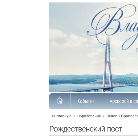
События
Архиерей и е
На главную
/
Образование
/
Основы Правосл
Рождественский пост