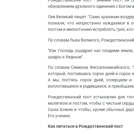
Рождественский пост - зимний пост, он 
обновлением духовного единения с Богом 
Лев Великий пишет: "Само хранение возде
познали, что непрестанно нуждаемся в 
постом и милостынею истреблять грех, ко
По словам Льва Великого, Рождественский 
"Как Господь ущедрил нас плодами земли,
щедры к бедным".
По словам Симеона Фессалоникийского, 
который, постившись сорок дней и сорок 
А мы, постясь сорок дней, созерцаем и
воплотившееся и родившееся, и приобщаем
Рождественский пост установлен для тог
молитвою и постом, чтобы с чистым сердц
Сына Божия и чтобы, кроме обычных даров
Его учению.
Как питаться в Рождественский пост