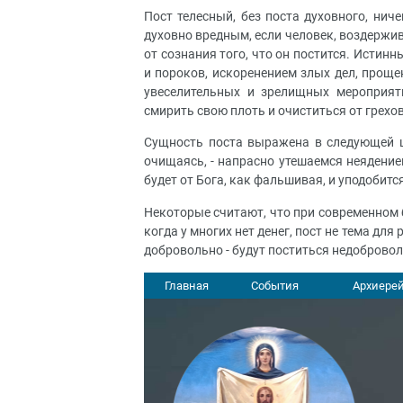
Пост телесный, без поста духовного, нич
духовно вредным, если человек, воздержи
от сознания того, что он постится. Истинн
и пороков, искоренением злых дел, проще
увеселительных и зрелищных мероприяти
смирить свою плоть и очиститься от грехов
Сущность поста выражена в следующей це
очищаясь, - напрасно утешаемся неядением
будет от Бога, как фальшивая, и уподобитс
Некоторые считают, что при современном 
когда у многих нет денег, пост не тема дл
добровольно - будут поститься недоброволь
Главная
События
Архиерей