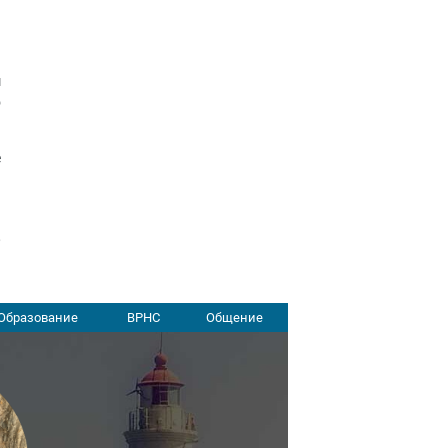
и
а
й
м
о
е
а
,
я
Образование
ВРНС
Общение