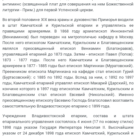
антиминс (освященный плат для совершения на нем Божественной
литургии - Прим.) для первой Успенской церкви.
Во второй половине XIX века храмы и духовенство Приморья входили
в штат Камчатской и Курильской епархии и управлялись ее
правящими архиереями. В 1868 году архиепископ Иннокентий
(Вениаминов) был переведен на митрополичью кафедру в Москву.
После него епископом Камчатским, Курильским и Благовещенским
являлся преосвященный епископ Вениамин (Благонравов),
управлявший епархией до 1873 года. Затем - епископ Павел (Попов):
1873 - 1877 годы. После него Камчатским и Благовещенским
архиереем в 1877 - 1885 годы был епископ Мартиниан (Муратовский).
Преемником епископа Мартиниана на кафедре стал епископ Гурий
(Буртасовский): с 1885 по 1892 годы. Вслед за ним, с 1892 по 1897
годы, Камчатской епархией управлял епископ Макарий (Дарский), по
кончине которого в 1897 году епископом Камчатским, Курильским и
Благовещенским стал епископ Евсевий (Никольский). Именно
преосвященному епископу Евсевию Господь благословил возглавить
самостоятельную Владивостокскую епархию с 1899 года.
Учреждение Владивостокской епархии, состава и штата
епархиального управления состоялось 4 июня (17 по новому стилю)
1898 года указом Государя Императора Николая II. Высочайшим
указом от 24 декабря 1898 года епископ Камчатский, Курильский и