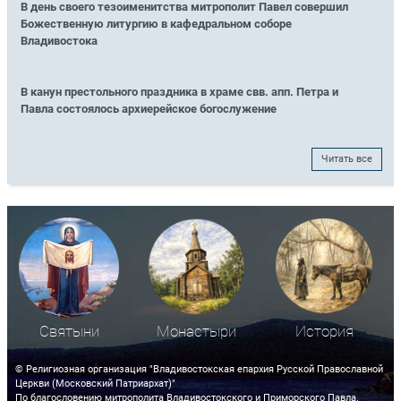
В день своего тезоименитства митрополит Павел совершил
Божественную литургию в кафедральном соборе
Владивостока
В канун престольного праздника в храме свв. апп. Петра и
Павла состоялось архиерейское богослужение
Читать все
Святыни
Монастыри
История
© Религиозная организация "Владивостокская епархия Русской Православной
Церкви (Московский Патриархат)"
По благословению митрополита Владивостокского и Приморского Павла.