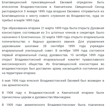
Благовещенский преосвященный Евсевий определен быть
епископом Владивостокским и Камчатским. Священный Синод
распорядился 5 января 1899 года владыке Евсевию отправиться из
Благовещенска к месту нового служения во Владивосток, куда он
прибыл в марте 1899 года.
При образовании епархии 21 марта 1899 года была открыта Духовная
консистория, состоявшая из 3-х штатных членов и секретаря. Было
назначено 6 Благочинных. 22 марта 1899 года открыто епархиальное
попечительство о бедных духовного звания. Для управления
церковными школами 28 сентября 1899 года учрежден
епархиальный училищный совет. В октябре 1899 года состоялся
первый епархиальный съезд духовенства. 10 октября 1899 года
открыт Владивостокский епархиальный комитет православного
миссионерского общества. Из благовещенской консистории во
владивостокскую был доставлен архив, касающийся состояния дел
на территории епархии.
6 мая 1906 года епископ Владивостокский Евсевий был возведен в
сан архиепископа.
В 1908 году к Владивостокской и Камчатской епархии были
причислены церкви и духовенство Манчжурии.
В 1909 году архиепископу Владивостокскому была подчинена