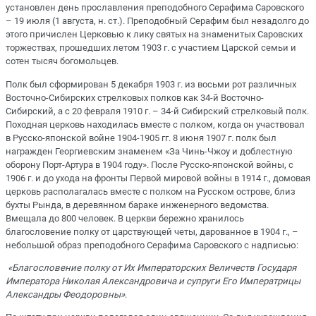
установлен день прославления преподобного Серафима Саровского
– 19 июля (1 августа, н. ст.). Преподобный Серафим был незадолго до
этого причислен Церковью к лику святых на знаменитых Саровских
торжествах, прошедших летом 1903 г. с участием Царской семьи и
сотен тысяч богомольцев.
Полк был сформирован 5 декабря 1903 г. из восьми рот различных
Восточно-Сибирских стрелковых полков как 34-й Восточно-
Сибирский, а с 20 февраля 1910 г. – 34-й Сибирский стрелковый полк.
Походная церковь находилась вместе с полком, когда он участвовал
в Русско-японской войне 1904-1905 гг. 8 июня 1907 г. полк был
награжден Георгиевским знаменем «За Чинь-Чжоу и доблестную
оборону Порт-Артура в 1904 году». После Русско-японской войны, с
1906 г. и до ухода на фронты Первой мировой войны в 1914 г., домовая
церковь располагалась вместе с полком на Русском острове, близ
бухты Рында, в деревянном бараке инженерного ведомства.
Вмещала до 800 человек. В церкви бережно хранилось
благословение полку от царствующей четы, дарованное в 1904 г., –
небольшой образ преподобного Серафима Саровского с надписью:
«Благословение полку от Их Императорских Величеств Государя
Императора Николая Александровича и супруги Его Императрицы
Александры Феодоровны»
.