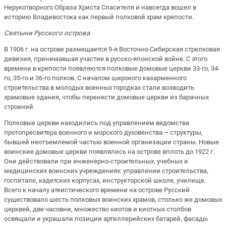
Нерукотворного Образа Христа Спасителя и навсегда вошел в
историю Владивостока как первый полковой храм крепости.
Святыни Русского острова
В 1906 г. на острове размещается 9-я Восточно-Сибирская стрелковая
дивизия, принимавшая участие в русско-японской войне. С этого
времени в крепости появляются полковые домовые церкви 33-го, 34-
го, 35-го и 36-го полков. С началом широкого казарменного
строительства в молодых военных городках стали возводить
храмовые здания, чтобы перенести домовые церкви из барачных
строений.
Полковые церкви находились под управлением ведомства
протопресвитера военного и морского духовенства – структуры,
бывшей неотъемлемой частью военной организации страны. Новые
воинские домовые церкви появлялись на острове вплоть до 1922 г.
Они действовали при инженерно-строительных, учебных и
медицинских воинских учреждениях: управлении строительства,
госпитале, кадетских корпусах, инструкторской школе, училище.
Всего к началу атеистического времени на острове Русский
существовало шесть полковых воинских храмов, столько же домовых
церквей, две часовни, множество киотов и киотных столбов
освящали и украшали позиции артиллерийских батарей, фасады