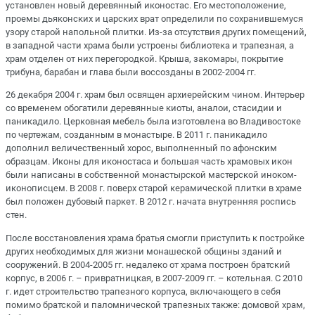
установлен новый деревянный иконостас. Его местоположение,
проемы дьяконских и царских врат определили по сохранившемуся
узору старой напольной плитки. Из-за отсутствия других помещений,
в западной части храма были устроены библиотека и трапезная, а
храм отделен от них перегородкой. Крыша, закомары, покрытие
трибуна, барабан и глава были воссозданы в 2002-2004 гг.
26 декабря 2004 г. храм был освящен архиерейским чином. Интерьер
со временем обогатили деревянные киоты, аналои, стасидии и
паникадило. Церковная мебель была изготовлена во Владивостоке
по чертежам, созданным в монастыре. В 2011 г. паникадило
дополнил величественный хорос, выполненный по афонским
образцам. Иконы для иконостаса и большая часть храмовых икон
были написаны в собственной монастырской мастерской иноком-
иконописцем. В 2008 г. поверх старой керамической плитки в храме
был положен дубовый паркет. В 2012 г. начата внутренняя роспись
стен.
После восстановления храма братья смогли приступить к постройке
других необходимых для жизни монашеской общины зданий и
сооружений. В 2004-2005 гг. недалеко от храма построен братский
корпус, в 2006 г. – привратницкая, в 2007-2009 гг. – котельная. С 2010
г. идет строительство трапезного корпуса, включающего в себя
помимо братской и паломнической трапезных также: домовой храм,