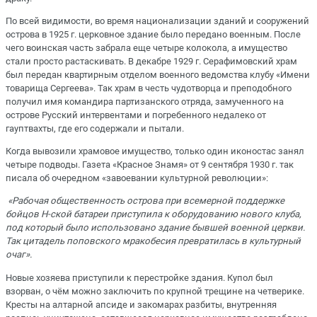
По всей видимости, во время национализации зданий и сооружений
острова в 1925 г. церковное здание было передано военным. После
чего воинская часть забрала еще четыре колокола, а имущество
стали просто растаскивать. В декабре 1929 г. Серафимовский храм
был передан квартирным отделом военного ведомства клубу «Имени
товарища Сергеева». Так храм в честь чудотворца и преподобного
получил имя командира партизанского отряда, замученного на
острове Русский интервентами и погребенного недалеко от
гауптвахты, где его содержали и пытали.
Когда вывозили храмовое имущество, только один иконостас занял
четыре подводы. Газета «Красное Знамя» от 9 сентября 1930 г. так
писала об очередном «завоевании культурной революции»:
«Рабочая общественность острова при всемерной поддержке
бойцов Н-ской батареи приступила к оборудованию нового клуба,
под который было использовано здание бывшей военной церкви.
Так цитадель поповского мракобесия превратилась в культурный
очаг».
Новые хозяева приступили к перестройке здания. Купол был
взорван, о чём можно заключить по крупной трещине на четверике.
Кресты на алтарной апсиде и закомарах разбиты, внутренняя