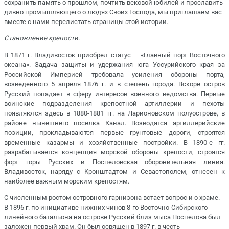
сохранить память о прошлом, почтить вековой юбилей и прославить
дивно промышляющего о людях Своих Господа, мы приглашаем вас
вместе с нами перелистать страницы этой истории.
Становление крепости.
В 1871 г. Владивосток приобрел статус – «Главный порт Восточного
океана». Задача защиты и удержания юга Уссурийского края за
Российской Империей требовала усиления обороны порта,
возведенного 5 апреля 1876 г. и в степень города. Вскоре остров
Русский попадает в сферу интересов военного ведомства. Первые
воинские подразделения крепостной артиллерии и пехоты
появляются здесь в 1880-1881 гг. на Ларионовском полуострове, в
районе нынешнего поселка Канал. Возводятся артиллерийские
позиции, прокладываются первые грунтовые дороги, строятся
временные казармы и хозяйственные постройки. В 1890-е гг.
разрабатывается концепция морской обороны крепости, строятся
форт горы Русских и Поспеловская оборонительная линия.
Владивосток, наряду с Кронштадтом и Севастополем, отнесен к
наиболее важным морским крепостям.
С численным ростом островного гарнизона встает вопрос и о храме.
В 1896 г. по инициативе нижних чинов 8-го Восточно-Сибирского
линейного батальона на острове Русский близ мыса Поспелова был
заложен первый храм. Он был освящен в 1897 г. в честь