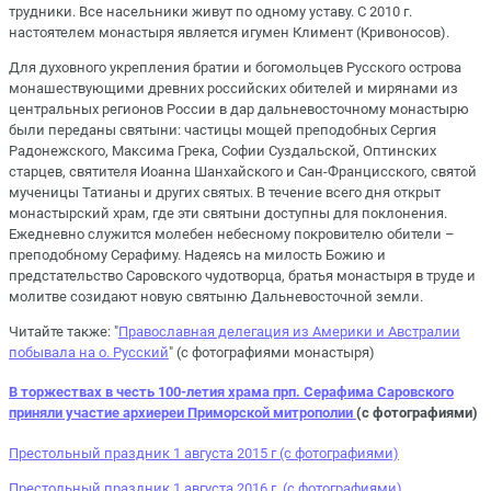
трудники. Все насельники живут по одному уставу. С 2010 г.
настоятелем монастыря является игумен Климент (Кривоносов).
Для духовного укрепления братии и богомольцев Русского острова
монашествующими древних российских обителей и мирянами из
центральных регионов России в дар дальневосточному монастырю
были переданы святыни: частицы мощей преподобных Сергия
Радонежского, Максима Грека, Софии Суздальской, Оптинских
старцев, святителя Иоанна Шанхайского и Сан-Францисского, святой
мученицы Татианы и других святых. В течение всего дня открыт
монастырский храм, где эти святыни доступны для поклонения.
Ежедневно служится молебен небесному покровителю обители –
преподобному Серафиму. Надеясь на милость Божию и
предстательство Саровского чудотворца, братья монастыря в труде и
молитве созидают новую святыню Дальневосточной земли.
Читайте также: "
Православная делегация из Америки и Австралии
побывала на о. Русский
" (с фотографиями монастыря)
В торжествах в честь 100-летия храма прп. Серафима Саровского
приняли участие архиереи Приморской митрополии
(с фотографиями)
Престольный праздник 1 августа 2015 г (с фотографиями)
Престольный праздник 1 августа 2016 г. (с фотографиями)