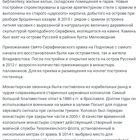
библиотеку, жилые кельи, складские помещения и гараж. Новые
постройки спроектированы в одном архитектурном стиле с храмом и
выполнены из старого «царского» кирпича, добытого на острове при
разборе брошенных казарм. В 2010 г. рядом с храмом устроена
летняя часовня с вырезанной в натуральную величину деревянной
скульптурой преподобного Серафима, молящегося на камне. Камень
был взят на острове Русский в районе бухты Мелководная.
Прихожанами Свято-Серафимовского храма на Подножье с самого
начала его восстановления были как островитяне, так и жители
Владивостока. После постройки и открытия моста на остров Русский
в 2012 г. возросло количество приезжающих в монастырь
паломников. Для их приема и размещения на ночлег построена
гостиница.
Монастырская звонница была составлена из корабельных рынд и
чудом сохранившихся старинных церковных колоколов. Самый
большой благовестник отлит в 1880-х гг. в Ярославле. Долгие годы он
использовался военными на маяке в заливе Посьет для подачи
звукового сигнала при сильном тумане. Колокол был передан
монастырю при закрытии части в 2005 г. В качестве временной
колокольни монастырю служит действующий створный знак
маячной службы Тихоокеанского флота, установленный в
нескольких метрах от храма. В 2014 г. выбрано место для