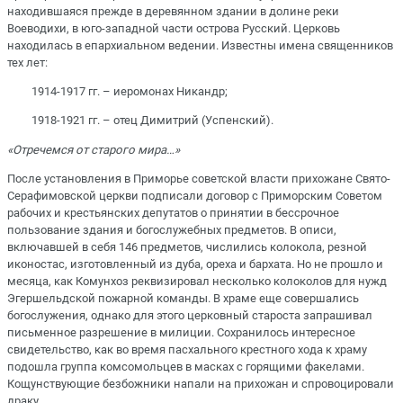
находившаяся прежде в деревянном здании в долине реки
Воеводихи, в юго-западной части острова Русский. Церковь
находилась в епархиальном ведении. Известны имена священников
тех лет:
1914-1917 гг. – иеромонах Никандр;
1918-1921 гг. – отец Димитрий (Успенский).
«Отречемся от старого мира…»
После установления в Приморье советской власти прихожане Свято-
Серафимовской церкви подписали договор с Приморским Советом
рабочих и крестьянских депутатов о принятии в бессрочное
пользование здания и богослужебных предметов. В описи,
включавшей в себя 146 предметов, числились колокола, резной
иконостас, изготовленный из дуба, ореха и бархата. Но не прошло и
месяца, как Комунхоз реквизировал несколько колоколов для нужд
Эгершельдской пожарной команды. В храме еще совершались
богослужения, однако для этого церковный староста запрашивал
письменное разрешение в милиции. Сохранилось интересное
свидетельство, как во время пасхального крестного хода к храму
подошла группа комсомольцев в масках с горящими факелами.
Кощунствующие безбожники напали на прихожан и спровоцировали
драку.