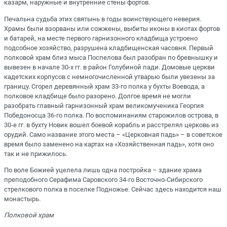
казарм, наружные и внутренние стены фортов.
Печальна судьба этих святынь в годы воинствующего неверия.
Храмы были взорваны или сожжены, выбиты иконы в киотах фортов
и батарей, на месте первого гарнизонного кладбища устроено
подсобное хозяйство, разрушена кладбищенская часовня. Первый
полковой храм близ мыса Поспелова был разобран по бревнышку и
вывезен в начале 30-х гг. в район Голубиной пади. Домовые церкви
кадетских корпусов с немногочисленной утварью были увезены за
границу. Сгорел деревянный храм 33-го полка у бухты Воевода, а
полковое кладбище было разорено. Долгое время не могли
разобрать главный гарнизонный храм великомученика Георгия
Победоносца 36-го полка. По воспоминаниям старожилов острова, в
30-е гг. в бухту Новик вошел боевой корабль и расстрелял церковь из
орудий. Само название этого места – «Церковная падь» – в советское
время было заменено на картах на «Хозяйственная падь», хотя оно
так и не прижилось.
По воле Божией уцелела лишь одна постройка – здание храма
преподобного Серафима Саровского 34-го Восточно-Сибирского
стрелкового полка в поселке Подножье. Сейчас здесь находится наш
монастырь.
Полковой храм