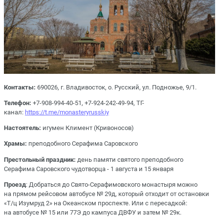
Контакты:
690026, г. Владивосток, о. Русский, ул. Подножье, 9/1.
Телефон:
+7-908-994-40-51, +7-924-242-49-94, ТГ-
канал:
https://t.me/monasteryrusskiy
Настоятель:
игумен Климент (Кривоносов)
Храмы:
преподобного Серафима Саровского
Престольный праздник:
день памяти святого преподобного
Серафима Саровского чудотворца - 1 августа и 15 января
Проезд
: Добраться до Свято-Серафимовского монастыря можно
на прямом рейсовом автобусе № 29д, который отходит от остановки
«Т/ц Изумруд 2» на Океанском проспекте. Или с пересадкой:
на автобусе № 15 или 77Э до кампуса ДВФУ и затем № 29к.