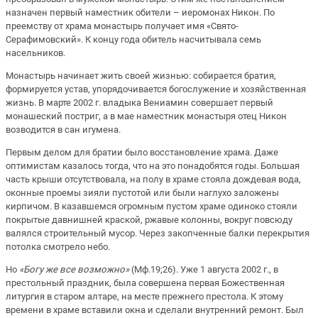
назначен первый наместник обители – иеромонах Никон. По
преемству от храма монастырь получает имя «Свято-
Серафимовский». К концу года обитель насчитывала семь
насельников.
Монастырь начинает жить своей жизнью: собирается братия,
формируется устав, упорядочивается богослужение и хозяйственная
жизнь. В марте 2002 г. владыка Вениамин совершает первый
монашеский постриг, а в мае наместник монастыря отец Никон
возводится в сан игумена.
Первым делом для братии было восстановление храма. Даже
оптимистам казалось тогда, что на это понадобятся годы. Большая
часть крыши отсутствовала, на полу в храме стояла дождевая вода,
оконные проемы зияли пустотой или были наглухо заложены
кирпичом. В казавшемся огромным пустом храме одиноко стояли
покрытые давнишней краской, ржавые колонны, вокруг повсюду
валялся строительный мусор. Через закопченные балки перекрытия
потолка смотрело небо.
Но
«Богу же все возможно»
(Мф.19;26). Уже 1 августа 2002 г., в
престольный праздник, была совершена первая Божественная
литургия в старом алтаре, на месте прежнего престола. К этому
времени в храме вставили окна и сделали внутренний ремонт. Был