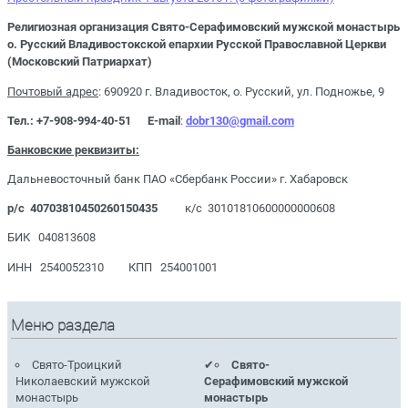
Религиозная организация Свято-Серафимовский мужской монастырь
о. Русский Владивостокской епархии Русской Православной Церкви
(Московский Патриархат)
Почтовый адрес
: 690920 г. Владивосток, о. Русский, ул. Подножье, 9
Тел.: +7-908-994-40-51
E
-
mail
:
dobr
130@
gmail
.
com
Банковские реквизиты:
Дальневосточный банк ПАО «Сбербанк России» г. Хабаровск
р/с 40703810450260150435
к/с 30101810600000000608
БИК 040813608
ИНН 2540052310 КПП 254001001
Меню раздела
Свято-Троицкий
Свято-
Николаевский мужской
Серафимовский мужской
монастырь
монастырь