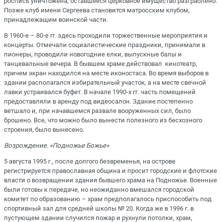
роспись уничтожена, оставшееся церковное имущество разграблено.
Позже клуб имени Сергеева становится матросским клубом,
принадлежащим воинской части.
В 1960-е – 80-е гг. здесь проходили торжественные мероприятия и
концерты. Отмечали социалистические праздники, принимали в
пионеры, проводили новогодние елки, выпускные балы и
танцевальные вечера. В бывшем храме действовал кинотеатр,
причем экран находился на месте иконостаса. Во время выборов в
здании располагался избирательный участок, а на месте свечной
лавки устраивался буфет. В начале 1990-х гг. часть помещений
предоставляли в аренду под видеосалон. Здание постепенно
ветшало и, при начавшемся развале вооруженных сил, было
брошено. Все, что можно было вынести полезного из бесхозного
строения, было вынесено.
Возрождение. «Подножье Божье»
5 августа 1995 г., после долгого безвременья, на острове
регистрируется православная община и просит городские и флотские
власти о возвращении здания бывшего храма на Подножье. Военные
были готовы к передаче, но неожиданно вмешался городской
комитет по образованию – храм предполагалось приспособить под
спортивный зал для средней школы № 20. Когда же в 1996 г. в
пустующем здании случился пожар и рухнули потолки, храм,