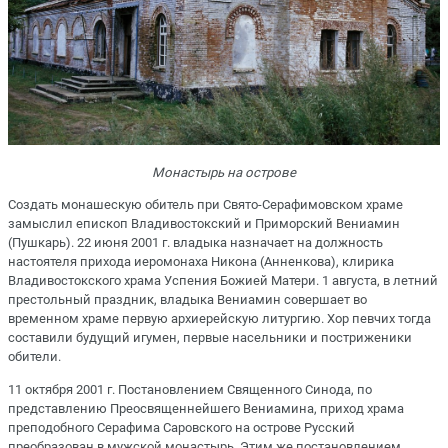
Монастырь на острове
Создать монашескую обитель при Свято-Серафимовском храме
замыслил епископ Владивостокский и Приморский Вениамин
(Пушкарь). 22 июня 2001 г. владыка назначает на должность
настоятеля прихода иеромонаха Никона (Анненкова), клирика
Владивостокского храма Успения Божией Матери. 1 августа, в летний
престольный праздник, владыка Вениамин совершает во
временном храме первую архиерейскую литургию. Хор певчих тогда
составили будущий игумен, первые насельники и постриженики
обители.
11 октября 2001 г. Постановлением Священного Синода, по
представлению Преосвященнейшего Вениамина, приход храма
преподобного Серафима Саровского на острове Русский
преобразован в мужской монастырь. Этим же постановлением