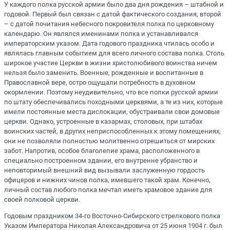
У каждого полка русской армии было два дня рождения – штабной и
годовой. Первый был связан с датой фактического создания, второй
– с датой почитания небесного покровителя полка по церковному
календарю. Он являлся именинами полка и устанавливался
императорским указом. Дата годового праздника чтилась особо и
являлась главным событием для всего личного состава полка. Столь
широкое участие Церкви в жизни христолюбивого воинства ничем
нельзя было заменить. Военные, рожденные и воспитанные в
Православной вере, остро ощущали потребность в духовном
окормлении. Поэтому неудивительно, что все полки русской армии
по штату обеспечивались походными церквями, а те из них, которые
имели постоянные места дислокации, обустраивали свои домовые
церкви. Однако, устроенные в казармах, столовых, при штабах
воинских частей, в других неприспособленных к этому помещениях,
они не позволяли полностью молитвенно отрешиться от мирских
забот. Напротив, особое благолепие храма, расположенного в
специально построенном здании, его внутренне убранство и
неповторимый внешний вид вызывали заслуженную гордость
офицеров и нижних чинов полка, имевшего такой храм. Конечно,
личный состав любого полка мечтал иметь храмовое здание для
своей полковой церкви.
Годовым праздником 34-го Восточно-Сибирского стрелкового полка
Указом Императора Николая Александровича от 25 июня 1904 г. был