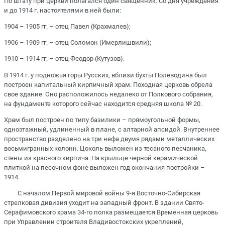
По штату при церкви полагался один священник. Со дня учреждения
и до 1914 г. настоятелями в ней были:
1904 – 1905 гг. – отец Павел (Крахмалев);
1906 – 1909 гг. – отец Соломон (Имерлишвили);
1910 – 1914 гг. – отец Феодор (Кутузов).
В 1914 г. у подножья горы Русских, вблизи бухты Полеводина был
построен капитальный кирпичный храм. Походная церковь обрела
свое здание. Оно расположилось недалеко от Полкового собрания,
на фундаменте которого сейчас находится средняя школа № 20.
Храм был построен по типу базилики – прямоугольной формы,
одноэтажный, удлиненный в плане, с алтарной апсидой. Внутреннее
пространство разделено на три нефа двумя рядами металлических
восьмигранных колонн. Цоколь выложен из тесаного песчаника,
стены из красного кирпича. На крыльце черной керамической
плиткой на песочном фоне выложен год окончания постройки –
1914.
С началом Первой мировой войны 9-я Восточно-Сибирская
стрелковая дивизия уходит на западный фронт. В здании Свято-
Серафимовского храма 34-го полка размещается Временная церковь
при Управлении строителя Владивостокских укреплений,