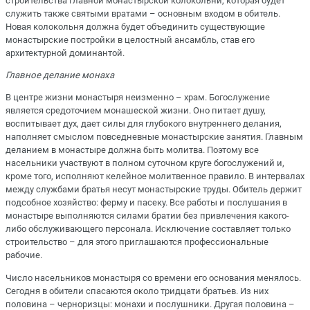
строительства главной монастырской колокольни, которая будет
служить также святыми вратами – основным входом в обитель.
Новая колокольня должна будет объединить существующие
монастырские постройки в целостный ансамбль, став его
архитектурной доминантой.
Главное делание монаха
В центре жизни монастыря неизменно – храм. Богослужение
является средоточием монашеской жизни. Оно питает душу,
воспитывает дух, дает силы для глубокого внутреннего делания,
наполняет смыслом повседневные монастырские занятия. Главным
деланием в монастыре должна быть молитва. Поэтому все
насельники участвуют в полном суточном круге богослужений и,
кроме того, исполняют келейное молитвенное правило. В интервалах
между службами братья несут монастырские труды. Обитель держит
подсобное хозяйство: ферму и пасеку. Все работы и послушания в
монастыре выполняются силами братии без привлечения какого-
либо обслуживающего персонала. Исключение составляет только
строительство – для этого приглашаются профессиональные
рабочие.
Число насельников монастыря со времени его основания менялось.
Сегодня в обители спасаются около тридцати братьев. Из них
половина – черноризцы: монахи и послушники. Другая половина –