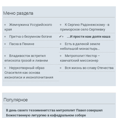
Меню раздела
Жемчужина Уссурийского
К Сергию Радонежскому - в
края
приморское село Сергеевку
Притча о безумном богаче
...И прости нам долги наша
Пасха в Пекине
Есть в далекой земле
небольшой монастырь…
Владивосток встретил
Митрополит Нестор –
епископа грозой и ливнем
камчатский миссионер
Нерукотворный образ
Вся жизнь во славу Отечества
Спасителя как основа
иконописи и иконопочитания
Популярное
В день своего тезоименитства митрополит Павел совершил
Божественную литургию в кафедральном соборе