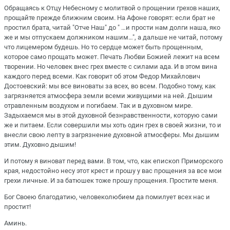
Обращаясь к Отцу Небесному с молитвой о прощении грехов наших,
прощайте прежде ближним своим. На Афоне говорят: если брат не
простил брата, читай "Отче Наш" до " …и прости нам долги наша, яко
же и мы отпускаем должником нашим…", а дальше не читай, потому
что лицемером будешь. Но то сердце может быть прощенным,
которое само прощать может. Печать Любви Божией лежит на всем
творении. Но человек внес грех вместе с силами ада. И в этом вина
каждого перед всеми. Как говорит об этом Федор Михайлович
Достоевский: мы все виноваты за всех, во всем. Подобно тому, как
загрязняется атмосфера земли всеми живущими на ней. Дышим
отравленным воздухом и погибаем. Так и в духовном мире.
Задыхаемся мы в этой духовной безнравственности, которую сами
же и питаем. Если совершили мы хоть один грех в своей жизни, то и
внесли свою лепту в загрязнение духовной атмосферы. Мы дышим
этим. Духовно дышим!
И потому я виноват перед вами. В том, что, как епископ Приморского
края, недостойно несу этот крест и прошу у вас прощения за все мои
грехи личные. И за батюшек тоже прошу прощения. Простите меня.
Бог Своею благодатию, человеколюбием да помилует всех нас и
простит!
Аминь.