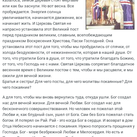
казалось, зимой деревья стоят мертвые
или как бы заснули. Но вот весна. Все
пробуждается. Энергия солнца
увеличивается, начинается движение, все
начинает жить. И Церковь Святая не
напрасно установила этот Великий пост
перед праздником великим, славным, всепобеждающим
праздником Воскресения Христова, Пасхи Господней. Она
установила этот пост для того, чтобы мы пробудились от спячки, от
холода бездуховности, от нежизненности, которая в нашей душе. От
того, что утратили Бога в душе, от того, что утратили благодать Божию,
от того, что Господь не с нами. Святая Церковь сопрягает благодатное
весеннее время с Великим постом с тем, чтобы и мы расцвели, и мы
ожили для вечной жизни.
Братья и сестры! Для чего посты, для чего молитвы покаянные? Для
чего покаяние?
А для того, чтобы мы вновь вернулись туда, откуда ушли. Бог создал
нас для вечной жизни. Для вечной Любви. Бог создал нас для
бесконечного совершенствования. Но человек не пожелал этой
Любви и, как блудный сын, ушел от Бога. Сам без Бога пожелал стать
богом. И потерял он Рай. Рай - это когда Бог в сердце. И возврат в дом
Отца Небесного начинается с покаяния. Нужно попросить прощения у
Господа. Бог - море безбрежной Любви и Милосердия. Но есть и