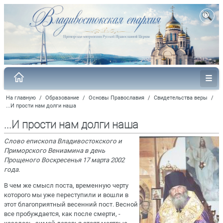
На главную
/
Образование
/
Основы Православия
/
Свидетельства веры
/
...И прости нам долги наша
...И прости нам долги наша
Слово епископа Владивостокского и
Приморского Вениамина в день
Прощеного Воскресенья 17 марта 2002
года.
В чем же смысл поста, временную черту
которого мы уже переступили и вошли в
этот благоприятный весенний пост. Весной
все пробуждается, как после смерти, -