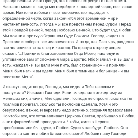
Правда Вечная. И эта Правда, эта Любовь потребует от нас ответа.
Настанет момент, когда мы подойдем к последней черте, все в свое
время. Никто не избежит - все человечество подойдет к
определенной черте, когда закончится этот временной мир и
настанет вечность. И тогда мы все предстанем перед Судом. Перед
этой Правдой Вечной, перед Любовью Вечной. Это будет Суд Любви.
Мы помним притчу о Страшном Суде Божием. Господь сядет на
Престоле и соберет все человечество. И тогда, как Пастырь, разделит
все человечество на овец и козлищ. По правую сторону овцам
скажет: "…Приидите благословенные Отца Моего, наследуйте
уготованное вам от сложения мира Царство. Ибо Я алкал - и вы дали
есть, жаждал - и вы дали Мне пить, был странником - и приняли
Меня, был наг - и вы одели Меня, был в темнице и больнице - и вы
посетили Меня".
И скажут люди: когда, Господи, мы видели Тебя таковым и
послужили? И скажет Господь: Если вы сделали это одному из
меньших сих, значит, Мне сделали. Господь не спросит: сколько ты
псалмов прочитал, сколько ты поклонов сделала. Хотя и это,
безусловно, важно. И веровать надо истинно, сохраняя православие.
Но чтобы все, что устанавливает Церковь Святая, пребывало в Любви,
а не в фарисейской праведности. Чтобы, живя в Церкви,
преображались бы в духе, в Любви. Судить нас будет Любовь. Она
спросит: а как ты любил ближнего своего? Любовь нашу Господь