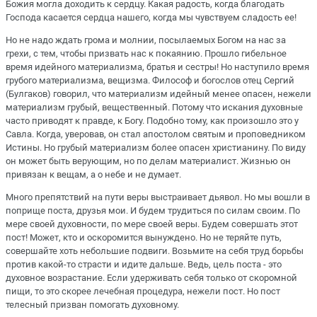
Божия могла доходить к сердцу. Какая радость, когда благодать
Господа касается сердца нашего, когда мы чувствуем сладость ее!
Но не надо ждать грома и молнии, посылаемых Богом на нас за
грехи, с тем, чтобы призвать нас к покаянию. Прошло гибельное
время идейного материализма, братья и сестры! Но наступило время
грубого материализма, вещизма. Философ и богослов отец Сергий
(Булгаков) говорил, что материализм идейный менее опасен, нежели
материализм грубый, вещественный. Потому что искания духовные
часто приводят к правде, к Богу. Подобно тому, как произошло это у
Савла. Когда, уверовав, он стал апостолом святым и проповедником
Истины. Но грубый материализм более опасен христианину. По виду
он может быть верующим, но по делам материалист. Жизнью он
привязан к вещам, а о небе и не думает.
Много препятствий на пути веры выстраивает дьявол. Но мы вошли в
поприще поста, друзья мои. И будем трудиться по силам своим. По
мере своей духовности, по мере своей веры. Будем совершать этот
пост! Может, кто и оскоромится вынуждено. Но не теряйте путь,
совершайте хоть небольшие подвиги. Возьмите на себя труд борьбы
против какой-то страсти и идите дальше. Ведь, цель поста - это
духовное возрастание. Если удерживать себя только от скоромной
пищи, то это скорее лечебная процедура, нежели пост. Но пост
телесный призван помогать духовному.