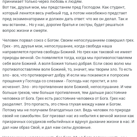
принимает только через любовь к людям.
Вот так, друзья мои, мы предстанем пред Господом. Как студент,
который ленится весь учебный год, а потом неизбежно предстает
пред экзаменаторами и должен дать ответ: что же он делал. Так и
мы встанем… Но у нас, дорогие братья и сестры, будет решаться
вопрос жизни и смерти.
Человек порвал союз с Богом. Своим непослушанием совершил грех.
Грех - это, друзья мои, непослушание, когда свобода наша
направляется против свободы Божией. Но грех как таковой не имеет
природы вечной. Он появляется тогда, когда мы противопоставляем
себя воле Божией. А воля Божия только добрая. Если свою волю мы
противопоставляем воле Божией, то, значит, мы творим зло. То есть
зло - все, что противоречит добру. И если мы покаемся и попросим
прощения у Господа со слезами - Господь нас простит, и зло
исчезнет. Зло - это противление воле Божией, непослушание. И чем
больше грехов, чем больше противления, тем дальше расстояние
человека от Бога. Грех есть расстояние человека от Бога. Грех нас
разделяет. Это пропасть, это стена глухая между нами и Богом.
Потому мы не получаем благодатных сил. Ведь человек по природе
своей не самобытен. Бог призвал нас из небытия к вечной жизни как
призрачных сосудиков небытийных и вдунул дыхание жизни в нас. И
дал нам образ Свой, и дал нам силы духовные.