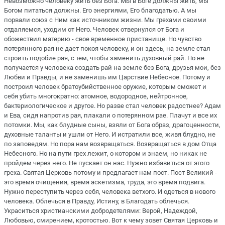
Невозможно человеку жить без Бога. Мы в Боге должны жить, мы
Богом питаться должны. Его энергиями, Его благодатью. А мы
порвали союз с Ним как источником жизни. Мы грехами своими
отдаляемся, уходим от Него. Человек отвернулся от Бога и
обожествил материю - свое временное пристанище. Но чувство
потерянного рая не дает покоя человеку, и он здесь, на земле стал
строить подобие рая, с тем, чтобы заменить духовный рай. Но не
получается у человека создать рай на земле без Бога, друзья мои, без
Любви и Правды, и не заменишь им Царствие Небесное. Потому и
построил человек братоубийственное оружие, которым сможет и
себя убить многократно: атомное, водородное, нейтронное,
бактериологическое и другое. Но разве стал человек радостнее? Адам
и Ева, сидя напротив рая, плакали о потерянном рае. Плачут и все их
потомки. Мы, как блудные сыны, взяли от Бога образ, драгоценности,
духовные таланты и ушли от Него. И истратили все, живя блудно, не
по заповедям. Но пора нам возвращаться. Возвращаться в дом Отца
Небесного. Но на пути грех лежит, о котором и знаем, но никак не
пройдем через него. Не пускает он нас. Нужно избавиться от этого
греха. Святая Церковь потому и предлагает нам пост. Пост Великий -
это время очищения, время аскетизма, труда, это время подвига.
Нужно переступить через себя, человека ветхого. И одеться в нового
человека. Облечься в Правду, Истину, в Благодать облечься.
Украситься христианскими добродетелями: Верой, Надеждой,
Любовью, смирением, кротостью. Вот к чему зовет Святая Церковь и