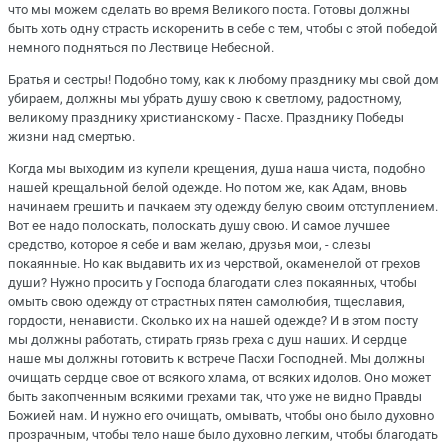
что мы можем сделать во время Великого поста. Готовы должны
быть хоть одну страсть искоренить в себе с тем, чтобы с этой победой
немного подняться по Лествице Небесной.
Братья и сестры! Подобно тому, как к любому празднику мы свой дом
убираем, должны мы убрать душу свою к светлому, радостному,
великому празднику христианскому - Пасхе. Празднику Победы
жизни над смертью.
Когда мы выходим из купели крещения, душа наша чиста, подобно
нашей крещальной белой одежде. Но потом же, как Адам, вновь
начинаем грешить и пачкаем эту одежду белую своим отступлением.
Вот ее надо полоскать, полоскать душу свою. И самое лучшее
средство, которое я себе и вам желаю, друзья мои, - слезы
покаянные. Но как выдавить их из черствой, окаменелой от грехов
души? Нужно просить у Господа благодати слез покаянных, чтобы
омыть свою одежду от страстных пятен самолюбия, тщеславия,
гордости, ненависти. Сколько их на нашей одежде? И в этом посту
мы должны работать, стирать грязь греха с душ наших. И сердце
наше мы должны готовить к встрече Пасхи Господней. Мы должны
очищать сердце свое от всякого хлама, от всяких идолов. Оно может
быть закопченным всякими грехами так, что уже не видно Правды
Божией нам. И нужно его очищать, омывать, чтобы оно было духовно
прозрачным, чтобы тело наше было духовно легким, чтобы благодать