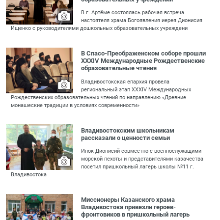
В г. Артёме состоялась рабочая встреча
настоятеля храма Богоявления иерея Дионисия
Ищенко с руководителями дошкольных образовательных учреждени
В Спасо-Преображенском соборе прошли
XXXIV Международные Рождественские
образовательные чтения
Владивостокская епархия провела
региональный этап XXXIV Международных
Рождественских образовательных чтений по направлению «Древние
монашеские традиции в условиях современности»
Владивостокским школьникам
рассказали о ценности семьи
Инок Дионисий совместно с военнослужащими
морской пехоты и представителями казачества
посетил пришкольный лагерь школы №11 г.
Владивостока
Миссионеры Казанского храма
Владивостока привезли героев-
фронтовиков в пришкольный лагерь