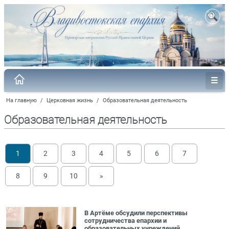
На главную
/
Церковная жизнь
/
Образовательная деятельность
Образовательная деятельность
1
2
3
4
5
6
7
8
9
10
»
В Артёме обсудили перспективы
сотрудничества епархии и
образовательных учреждений