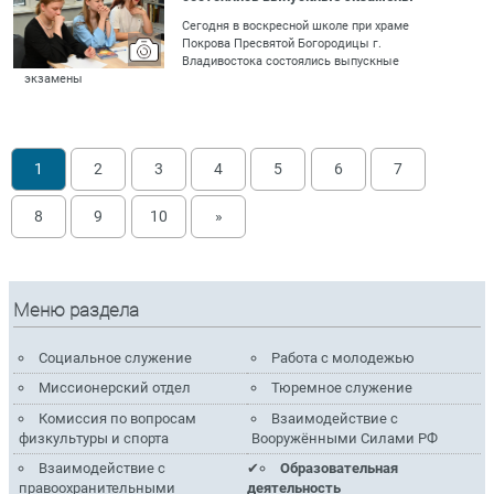
Сегодня в воскресной школе при храме
Покрова Пресвятой Богородицы г.
Владивостока состоялись выпускные
экзамены
1
2
3
4
5
6
7
8
9
10
»
Меню раздела
Социальное служение
Работа с молодежью
Миссионерский отдел
Тюремное служение
Комиссия по вопросам
Взаимодействие с
физкультуры и спорта
Вооружёнными Силами РФ
Взаимодействие с
Образовательная
правоохранительными
деятельность