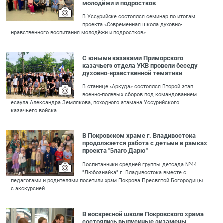
молодёжи и подростков
В Уссурийске состоялся семинар по итогам
проекта «Современная школа духовно-
нравственного воспитания молодёжи и подростков»
С юными казаками Приморского
казачьего отдела УКВ провели беседу
духовно-нравственной тематики
В станице «Аркуда» состоялся Второй этап
военно-полевых сборов под командованием
есаула Александра Землякова, походного атамана Уссурийского
казачьего войска
В Покровском храме г. Владивостока
продолжается работа с детьми в рамках
проекта "Благо Дарю"
Воспитанники средней группы детсада №44
"Любознайка" г. Владивостока вместе с
педагогами и родителями посетили храм Покрова Пресвятой Богородицы
с экскурсией
В воскресной школе Покровского храма
состоялись выпускные экзамены