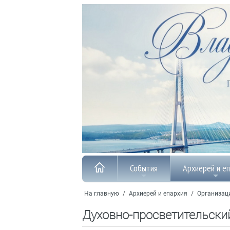
События
Архиерей и е
На главную
/
Архиерей и епархия
/
Организац
Духовно-просветительски