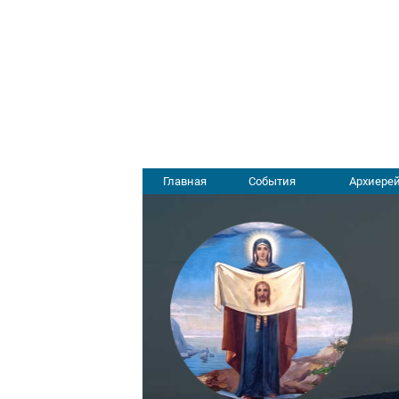
Главная
События
Архиерей