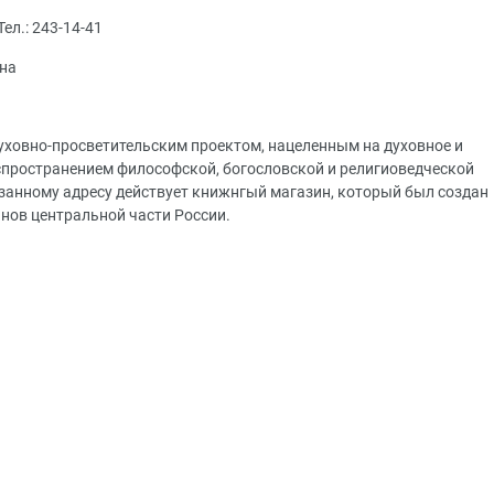
Тел.: 243-14-41
на
духовно-просветительским проектом, нацеленным на духовное и
спространением философской, богословской и религиоведческой
азанному адресу действует книжнгый магазин, который был создан
нов центральной части России.