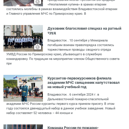
«Неопалимая купина» в храмах епархии
состоялись молебны в рамках взаимодействия Владивостокской епархии
и Главного управления МЧС по Приморскому краю. В
Духовник благословил спецназ на ратный
труд
Владивосток . 10 сентября у Мемориала
погибшим воинам правопорядка состоялись
торжественные проводы сводного отряда
УМВД России по Приморскому краю, убывающего в служебную
командировку. По традиции на мероприятии членом Общественного совета
при
Курсантов-первокурсников филиала
академии МЧС священник напутствовал
на новый учебный год
Владивосток . 6 сентября 2024 г. в
Дальневосточной пожарно-спасательной
академии МЧС России курсанты первого курса приняли присягу. В этом
году состоялся двенадцатый набор в данное учебное заведение. Новый
набор составляет 52 человека – 44 юноши и
Команда России по пожарно-