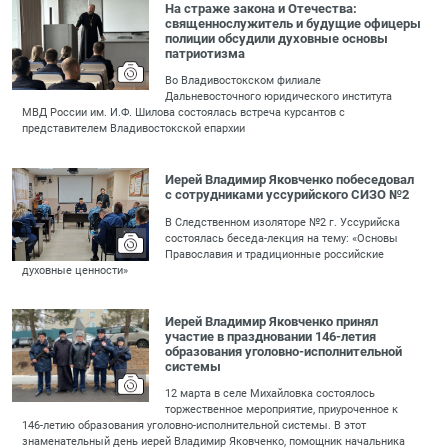
На страже закона и Отечества:
священнослужитель и будущие офицеры
полиции обсудили духовные основы
патриотизма
Во Владивостокском филиале
Дальневосточного юридического института
МВД России им. И.Ф. Шилова состоялась встреча курсантов с
представителем Владивостокской епархии
Иерей Владимир Яковченко побеседовал
с сотрудниками уссурийского СИЗО №2
В Следственном изоляторе №2 г. Уссурийска
состоялась беседа-лекция на тему: «Основы
Православия и традиционные российские
духовные ценности»
Иерей Владимир Яковченко принял
участие в праздновании 146-летия
образования уголовно-исполнительной
системы
12 марта в селе Михайловка состоялось
торжественное мероприятие, приуроченное к
146-летию образования уголовно-исполнительной системы. В этот
знаменательный день иерей Владимир Яковченко, помощник начальника