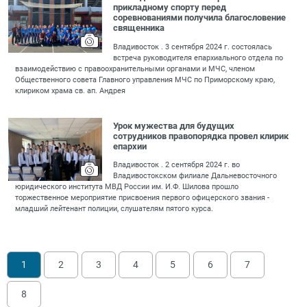
прикладному спорту перед
соревнованиями получила благословение
священника
Владивосток . 3 сентября 2024 г. состоялась
встреча руководителя епархиального отдела по
взаимодействию с правоохранительными органами и МЧС, членом
Общественного совета Главного управления МЧС по Приморскому краю,
клириком храма св. ап. Андрея
Урок мужества для будущих
сотрудников правопорядка провел клирик
епархии
Владивосток . 2 сентября 2024 г. во
Владивостокском филиале Дальневосточного
юридического института МВД России им. И.Ф. Шилова прошло
торжественное мероприятие присвоения первого офицерского звания -
младший лейтенант полиции, слушателям пятого курса.
1
2
3
4
5
6
7
8