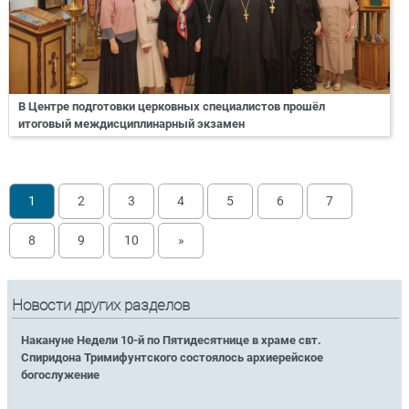
В Центре подготовки церковных специалистов прошёл
итоговый междисциплинарный экзамен
1
2
3
4
5
6
7
8
9
10
»
Новости других разделов
Накануне Недели 10-й по Пятидесятнице в храме свт.
Спиридона Тримифунтского состоялось архиерейское
богослужение