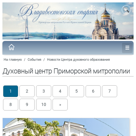
На главную
/
События
/
Новости Центра духовного образования
Духовный центр Приморской митрополии
1
2
3
4
5
6
7
8
9
10
»