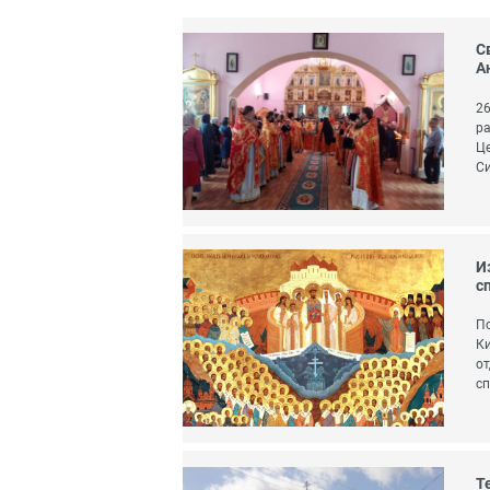
С
А
26
ра
Це
С
И
с
По
Ки
от
сп
Т