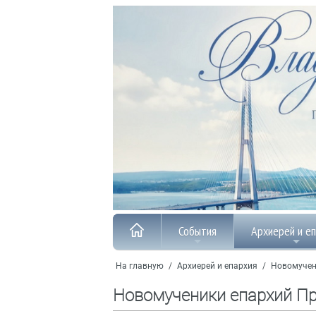
События
Архиерей и е
На главную
/
Архиерей и епархия
/
Новомучен
Новомученики епархий П