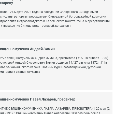
азареву
сква . 24 марта 2022 года на заседании Священного Синода были
слушаны рапорты председателя Синодальной богослужебной комиссии
трополита Петрозаводского и Карельского Константина о представлении
 утверждение Синода ряда тропарей, кондаков и
вященномученик Андрей Зимин
тие свящнномученика Андрея Зимина, пресвитера ( † 5/ 18 января 1920)
отоиерей Андрей Симеонович Зимин родился 14/ 27 августа 1872 г. [1] в
мье забайкальского казака. Полный курс Благовещенской Духовной
минарии в звании студента
вященномученик Павел Лазарев, пресвитер
ИТИЕ СВЯЩЕННОМУЧЕНИКА ПАВЛА ЛАЗАРЕВА, ПРЕСВИТЕРА († 20 мая (2
ня) 1919 ) Священномученик Павел Андреевич Лазарев родился в г.