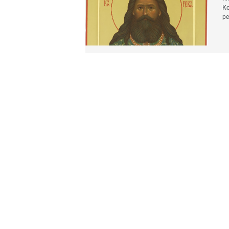
Ко
ре