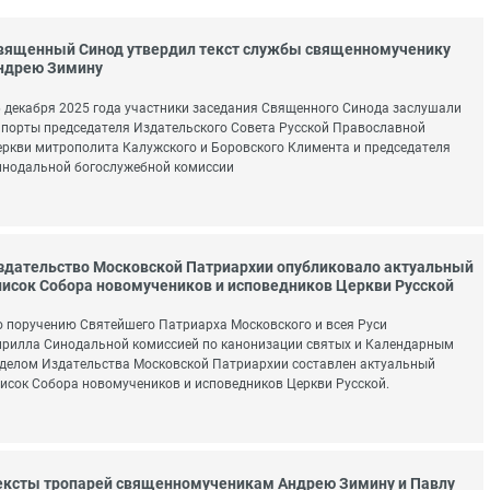
вященный Синод утвердил текст службы священномученику
ндрею Зимину
 декабря 2025 года участники заседания Священного Синода заслушали
порты председателя Издательского Совета Русской Православной
ркви митрополита Калужского и Боровского Климента и председателя
инодальной богослужебной комиссии
здательство Московской Патриархии опубликовало актуальный
писок Собора новомучеников и исповедников Церкви Русской
 поручению Святейшего Патриарха Московского и всея Руси
рилла Синодальной комиссией по канонизации святых и Календарным
делом Издательства Московской Патриархии составлен актуальный
исок Собора новомучеников и исповедников Церкви Русской.
ексты тропарей священномученикам Андрею Зимину и Павлу