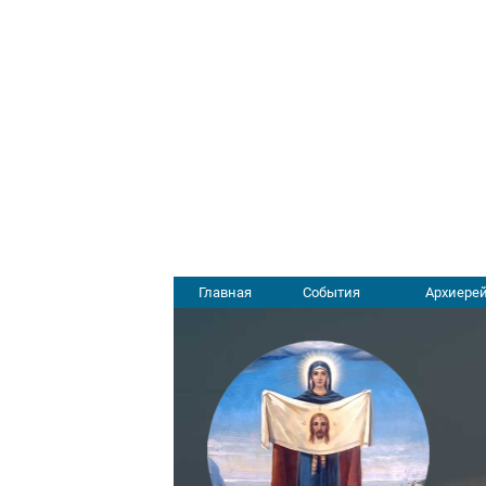
Главная
События
Архиерей