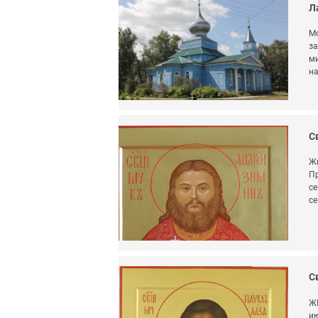
Л
Мо
за
ми
на
С
Жи
Пр
се
се
С
Ж
ию