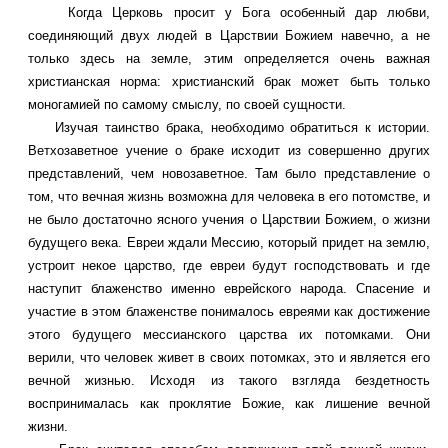
Когда Церковь просит у Бога особенный дар любви,
соединяющий двух людей в Царствии Божием навечно, а не
только здесь на земле, этим определяется очень важная
христианская норма: христианский брак может быть только
моногамией по самому смыслу, по своей сущности.
Изучая таинство брака, необходимо обратиться к истории.
Ветхозаветное учение о браке исходит из совершенно других
представлений, чем новозаветное. Там было представление о
том, что вечная жизнь возможна для человека в его потомстве, и
не было достаточно ясного учения о Царствии Божием, о жизни
будущего века. Евреи ждали Мессию, который придет на землю,
устроит некое царство, где евреи будут господствовать и где
наступит блаженство именно еврейского народа. Спасение и
участие в этом блаженстве понималось евреями как достижение
этого будущего мессианского царства их потомками. Они
верили, что человек живет в своих потомках, это и является его
вечной жизнью. Исходя из такого взгляда бездетность
воспринималась как проклятие Божие, как лишение вечной
жизни.