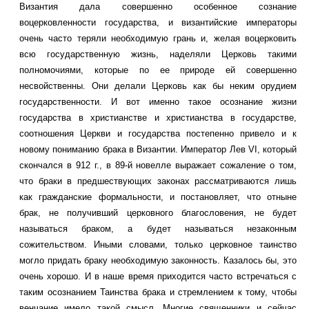
Византия дала совершенно особенное сознание
воцерковленности государства, и византийские императоры
очень часто теряли необходимую грань и, желая воцерковить
всю государственную жизнь, наделяли Церковь такими
полномочиями, которые по ее природе ей совершенно
несвойственны. Они делали Церковь как бы неким орудием
государственности. И вот именно такое осознание жизни
государства в христианстве и христианства в государстве,
соотношения Церкви и государства постепенно привело и к
новому пониманию брака в Византии. Император Лев VI, который
скончался в 912 г., в 89-й новелле выражает сожаление о том,
что браки в предшествующих законах рассматриваются лишь
как гражданские формальности, и постановляет, что отныне
брак, не получивший церковного благословения, не будет
называться браком, а будет называться незаконным
сожительством. Иными словами, только церковное таинство
могло придать браку необходимую законность. Казалось бы, это
очень хорошо. И в наше время приходится часто встречаться с
таким осознанием Таинства брака и стремлением к тому, чтобы
венчание имело такой смысл. Многие священники и сейчас