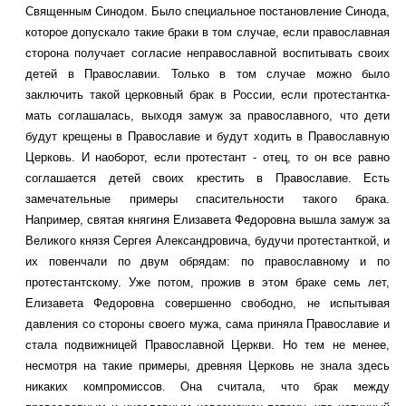
Священным Синодом. Было специальное постановление Синода,
которое допускало такие браки в том случае, если православная
сторона получает согласие неправославной воспитывать своих
детей в Православии. Только в том случае можно было
заключить такой церковный брак в России, если протестантка-
мать соглашалась, выходя замуж за православного, что дети
будут крещены в Православие и будут ходить в Православную
Церковь. И наоборот, если протестант - отец, то он все равно
соглашается детей своих крестить в Православие. Есть
замечательные примеры спасительности такого брака.
Например, святая княгиня Елизавета Федоровна вышла замуж за
Великого князя Сергея Александровича, будучи протестанткой, и
их повенчали по двум обрядам: по православному и по
протестантскому. Уже потом, прожив в этом браке семь лет,
Елизавета Федоровна совершенно свободно, не испытывая
давления со стороны своего мужа, сама приняла Православие и
стала подвижницей Православной Церкви. Но тем не менее,
несмотря на такие примеры, древняя Церковь не знала здесь
никаких компромиссов. Она считала, что брак между