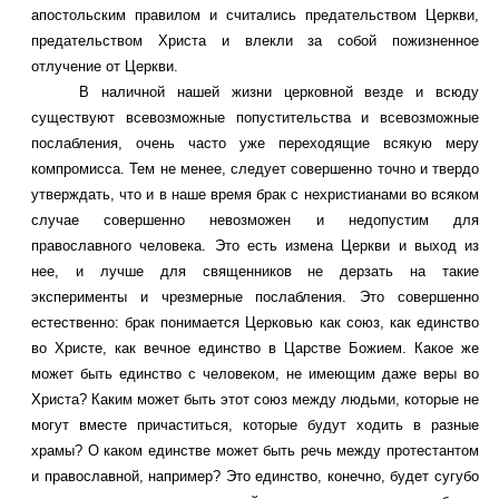
апостольским правилом и считались предательством Церкви,
предательством Христа и влекли за собой пожизненное
отлучение от Церкви.
В наличной нашей жизни церковной везде и всюду
существуют всевозможные попустительства и всевозможные
послабления, очень часто уже переходящие всякую меру
компромисса. Тем не менее, следует совершенно точно и твердо
утверждать, что и в наше время брак с нехристианами во всяком
случае совершенно невозможен и недопустим для
православного человека. Это есть измена Церкви и выход из
нее, и лучше для священников не дерзать на такие
эксперименты и чрезмерные послабления. Это совершенно
естественно: брак понимается Церковью как союз, как единство
во Христе, как вечное единство в Царстве Божием. Какое же
может быть единство с человеком, не имеющим даже веры во
Христа? Каким может быть этот союз между людьми, которые не
могут вместе причаститься, которые будут ходить в разные
храмы? О каком единстве может быть речь между протестантом
и православной, например? Это единство, конечно, будет сугубо