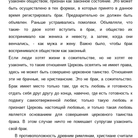
узаконен обществом, признан как законное состояние. Это может
быть осуществлено в тех формах, в которых принято в данное
время регистрировать брак. Предварительно он должен быть
объявлен. Раньше устраивались помолвки. Объявляли, что
такие- то двое хотят вступить в брак, и общество их
воспринимало как жениха и невесту, а затем, когда они
венчались, - как мужа и жену. Важно было, чтобы брак
воспринимался обществом как законный.
Если люди хотят жизни в сожительстве, но не хотят ее
узаконить, то такие отношения Церковь освятить не имеет права,
здесь не может быть совершено церковное таинство. Отношения
эти не брачные, не христианские. Это не брак, а сожительство.
Брак имеет место только там, где есть любовь и готовность
отдать себя друг другу до конца, навечно, где есть готовность к
подвигу самоотверженной любви; только такую любовь и
признает Церковь настоящей любовью, и только такая любовь
является основанием для совершения церковного таинства
брака. В этом случае ничто не помешает супругам узаконить
свой брак.
В противоположность древним римлянам, христиане считали