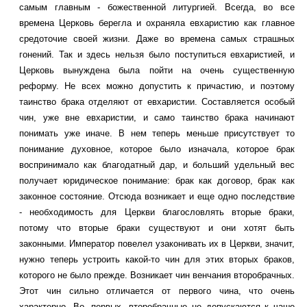
самым главным - божественной литургией. Всегда, во все
времена Церковь берегла и охраняла евхаристию как главное
средоточие своей жизни. Даже во времена самых страшных
гонений. Так и здесь нельзя было поступиться евхаристией, и
Церковь вынуждена была пойти на очень существенную
реформу. Не всех можно допустить к причастию, и поэтому
таинство брака отделяют от евхаристии. Составляется особый
чин, уже вне евхаристии, и само таинство брака начинают
понимать уже иначе. В нем теперь меньше присутствует то
понимание духовное, которое было изначала, которое брак
воспринимало как благодатный дар, и больший удельный вес
получает юридическое понимание: брак как договор, брак как
законное состояние. Отсюда возникает и еще одно последствие
- необходимость для Церкви благословлять вторые браки,
потому что вторые браки существуют и они хотят быть
законными. Император повелел узаконивать их в Церкви, значит,
нужно теперь устроить какой-то чин для этих вторых браков,
которого не было прежде. Возникает чин венчания второбрачных.
Этот чин сильно отличается от первого чина, что очень
характерно. Во- первых, второбрачные не допускаются к чаше