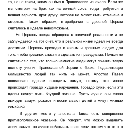
то, но не таким, каким он был в Православии изначала. Если же
мы смотрим на брак как на вечный союз, тогда требуется и
вечная верность друг другу, которая не может быть отменена и
смертью. Таким образом, второбрачие в древней Церкви
считалось в идеале невозможным.
Но Церковь всегда обращена к наличной реальности и не
заблуждается на тот счет, что в реальной жизни идеал не всегда
достижим. Церковь приходит к живым и грешным людям для
того, чтобы грешных спасти и сделать их праведными. Нельзя не
считаться с тем, что только немногие люди могут принять такую
полноту учения Православной Церкви о браке. Подавляющее
большинство людей так жить не может. Апостол Павел
повелевает вдовам выходить замуж, потому что иначе
происходят гораздо худшие нарушения. Гораздо хуже, если эти
вдовы начнут жить блудной жизнью. Пусть лучше они снова
выходят замуж, рожают и воспитывают детей и живут жизнью
семейной.
В другом месте у апостола Павла есть совершенно
противоположное указание. Он говорит, что можно выдавать
девиц замуж, но лучше соблюдать свою деву, потому что те, кто