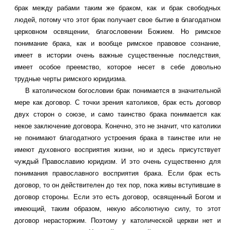
брак между рабами таким же браком, как и брак свободных
людей, потому что этот брак получает свое бытие в благодатном
церковном освящении, благословении Божием. Но римское
понимание брака, как и вообще римское правовое сознание,
имеет в истории очень важные существенные последствия,
имеет особое преемство, которое несет в себе довольно
трудные черты римского юридизма.
В католическом богословии брак понимается в значительной
мере как договор. С точки зрения католиков, брак есть договор
двух сторон о союзе, и само таинство брака понимается как
некое заключение договора. Конечно, это не значит, что католики
не понимают благодатного устроения брака в таинстве или не
имеют духовного восприятия жизни, но и здесь присутствует
чуждый Православию юридизм. И это очень существенно для
понимания православного восприятия брака. Если брак есть
договор, то он действителен до тех пор, пока живы вступившие в
договор стороны. Если это есть договор, освященный Богом и
имеющий, таким образом, некую абсолютную силу, то этот
договор нерасторжим. Поэтому у католической церкви нет и