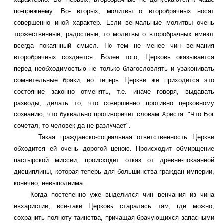
по-прежнему. Во- вторых, молитвы о второбрачных носят
совершенно иной характер. Если венчальные молитвы очень
торжественные, радостные, то молитвы о второбрачных имеют
всегда покаянный смысл. Но тем не менее чин венчания
второбрачных создается. Более того, Церковь оказывается
перед необходимостью не только благословлять и узаконивать
сомнительные браки, но теперь Церкви же приходится это
состояние законно отменять, т.е. иначе говоря, выдавать
разводы, делать то, что совершенно противно церковному
сознанию, что буквально противоречит словам Христа: "Что Бог
сочетал, то человек да не разлучает".
Такая гражданско-социальная ответственность Церкви
обходится ей очень дорогой ценою. Происходит обмирщение
пастырской миссии, происходит отказ от древне-покаянной
дисциплины, которая теперь для большинства граждан империи,
конечно, невыполнима.
Когда постепенно уже выделился чин венчания из чина
евхаристии, все-таки Церковь старалась там, где можно,
сохранить полноту таинства, причащая брачующихся запасными