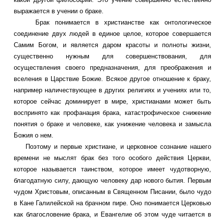
выражается в учении о браке.
Брак понимается в христианстве как онтологическое
соединение двух людей в единое целое, которое совершается
Самим Богом, и является даром красоты и полноты жизни,
существенно нужным для совершенствования, для
осуществления своего предназначения, для преображения и
вселения в Царствие Божие. Всякое другое отношение к браку,
например наличествующее в других религиях и учениях или то,
которое сейчас доминирует в мире, христианами может быть
воспринято как профанация брака, катастрофическое снижение
понятия о браке и человеке, как унижение человека и замысла
Божия о нем.
Поэтому и первые христиане, и церковное сознание нашего
времени не мыслят брак без того особого действия Церкви,
которое называется таинством, которое имеет чудотворную,
благодатную силу, дающую человеку дар нового бытия. Первым
чудом Христовым, описанным в Священном Писании, было чудо
в Кане Галилейской на брачном пире. Оно понимается Церковью
как благословение брака, и Евангелие об этом чуде читается в