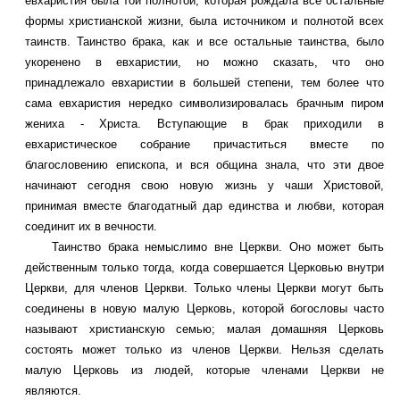
евхаристия была той полнотой, которая рождала все остальные
формы христианской жизни, была источником и полнотой всех
таинств. Таинство брака, как и все остальные таинства, было
укоренено в евхаристии, но можно сказать, что оно
принадлежало евхаристии в большей степени, тем более что
сама евхаристия нередко символизировалась брачным пиром
жениха - Христа. Вступающие в брак приходили в
евхаристическое собрание причаститься вместе по
благословению епископа, и вся община знала, что эти двое
начинают сегодня свою новую жизнь у чаши Христовой,
принимая вместе благодатный дар единства и любви, которая
соединит их в вечности.
Таинство брака немыслимо вне Церкви. Оно может быть
действенным только тогда, когда совершается Церковью внутри
Церкви, для членов Церкви. Только члены Церкви могут быть
соединены в новую малую Церковь, которой богословы часто
называют христианскую семью; малая домашняя Церковь
состоять может только из членов Церкви. Нельзя сделать
малую Церковь из людей, которые членами Церкви не
являются.