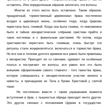
оставлять. Или определенным образом заплетать эти волосы.
Многое из этого могло быть оставлено. Таким образом,
праздничный, торжественный церемониал брака постепенно
входил в церковную жизнь, особенно тогда, когда Церковь
перестала быть гонимой. Когда она была гонима, то невозможно
было в тайное евхаристическое собрание христиан прийти в
таких костюмах и с факельным шествием. Но потом, когда
христианство перестало быть гонимым, очень быстро эти
ритуалы стали воцерковляться, включаться в торжество брака.
Но все они в течение долгого времени все равно были привязаны
к евхаристии. Приходят ли со свечами, одевают ли особенные
платья и постригают ли волосы, все равно все это было
внешним оформлением самого главного - того таинства брака,
которое совершалось в евхаристическом участии жениха и
невесты, в причащении их Тела и Крови Христовой у святой
чаши.
Но постепенно вместе с таким украшением момента
вступления в брак, с пышностью обряда приходит нечто другое.
Это другое связано с положением Церкви в государстве.