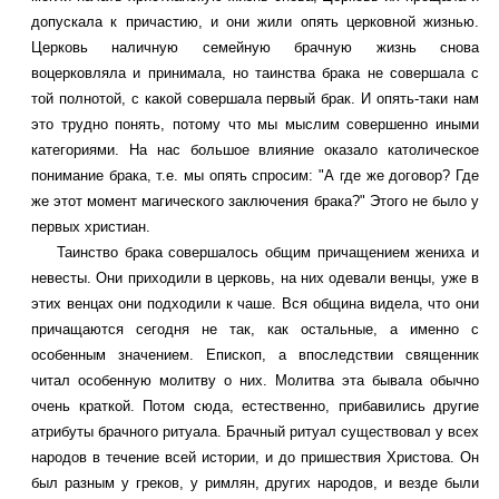
допускала к причастию, и они жили опять церковной жизнью.
Церковь наличную семейную брачную жизнь снова
воцерковляла и принимала, но таинства брака не совершала с
той полнотой, с какой совершала первый брак. И опять-таки нам
это трудно понять, потому что мы мыслим совершенно иными
категориями. На нас большое влияние оказало католическое
понимание брака, т.е. мы опять спросим: "А где же договор? Где
же этот момент магического заключения брака?" Этого не было у
первых христиан.
Таинство брака совершалось общим причащением жениха и
невесты. Они приходили в церковь, на них одевали венцы, уже в
этих венцах они подходили к чаше. Вся община видела, что они
причащаются сегодня не так, как остальные, а именно с
особенным значением. Епископ, а впоследствии священник
читал особенную молитву о них. Молитва эта бывала обычно
очень краткой. Потом сюда, естественно, прибавились другие
атрибуты брачного ритуала. Брачный ритуал существовал у всех
народов в течение всей истории, и до пришествия Христова. Он
был разным у греков, у римлян, других народов, и везде были