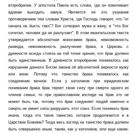
второбрачии. У апостола Павла есть слова, где он повелевает
вдовам выходить замуж. Является ли это указание
противоречием тем словам Христа, где Господь говорит, что "от
начала не бысть тако"? Бог сотворил мужа и жену, и "что Бог
сочетал, человек да не разлучает". В этом евангельском тексте
утверждается абсолютная моногамия брака, невозможность
развода, невозможность разлучения брака, и Церковь с
древности всегда стояла на той точке зрения, что брак должен
быть единственным. В древности второбрачие понималось как
нарушение данного Богом закона об абсолютной верности мужу
или жене. Потому что таинство брака понималось как
соединение вечное. Если у католиков при юридическом
понимании брака брак теряет свою силу при смерти одного из
членов семьи, то при православном взгляде на брак это не
может быть так, потому что брак соединяет людей навечно и
смерть не имеет силы разрушить этот союз. Если понимать брак
иначе, тогда что такое таинство, которое продолжается и в
Царствии Божием? Тогда весь взгляд на таинство брака должен
быть совершенно иным, таким, как у католиков, или еще каким-