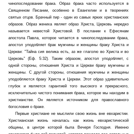
чинопоследовании брака. Образ брака часто используется в
Священном Писании, особенно в Евангелии и в творениях
святых отцов. Брачный пир - один из самых ярких христианских
образов. Образ жениха являет образ Христа, Церковь нередко
называется невестой Христовой. В послании к Ефесянам
апостола Павла, которое читается в чинопоследовании брака,
апостол уподобляет брак мужчины и женщины браку Христа и
Церкви: "Тайна сия велика есть, аз же глаголю во Христа и во
Церковь" (Еф. 5:32). Таким образом, апостол уподобляет, с
одной стороны, отношения Христа и Церкви браку мужчины и
женщины. С другой стороны, отношения мужчины и женщины
уподобляются браку Христа и Церкви. Этот образ удивительно
глубок и является гарантией того высокого и прекрасного,
исключительно чистого понимания брака, которое мы находим в
христианстве. Он является источником для православного
богословия о браке.
Первые христиане не мыслили свою жизнь вне евхаристии.
Христианская жизнь началась как жизнь евхаристической
общины, в центре которой была Вечеря Господня. Именно