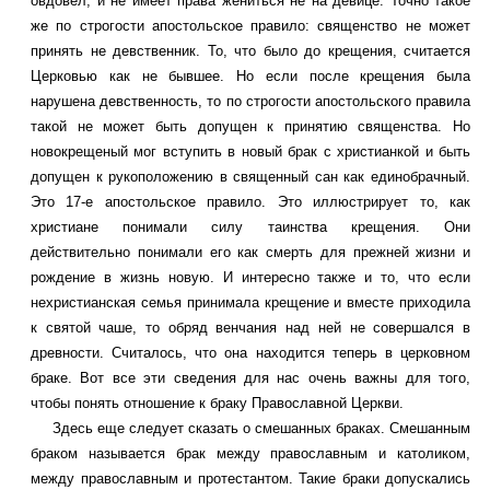
овдовел, и не имеет права жениться не на девице. Точно такое
же по строгости апостольское правило: священство не может
принять не девственник. То, что было до крещения, считается
Церковью как не бывшее. Но если после крещения была
нарушена девственность, то по строгости апостольского правила
такой не может быть допущен к принятию священства. Но
новокрещеный мог вступить в новый брак с христианкой и быть
допущен к рукоположению в священный сан как единобрачный.
Это 17-е апостольское правило. Это иллюстрирует то, как
христиане понимали силу таинства крещения. Они
действительно понимали его как смерть для прежней жизни и
рождение в жизнь новую. И интересно также и то, что если
нехристианская семья принимала крещение и вместе приходила
к святой чаше, то обряд венчания над ней не совершался в
древности. Считалось, что она находится теперь в церковном
браке. Вот все эти сведения для нас очень важны для того,
чтобы понять отношение к браку Православной Церкви.
Здесь еще следует сказать о смешанных браках. Смешанным
браком называется брак между православным и католиком,
между православным и протестантом. Такие браки допускались