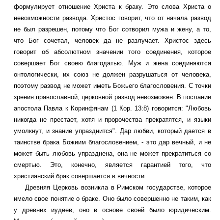
формулирует отношение Христа к браку. Это слова Христа о
невозможности развода. Христос говорит, что от начала развод
не был разрешен, потому что Бог сотворил мужа и жену, а то,
что Бог сочетал, человек да не разлучает. Христос здесь
говорит об абсолютном значении того соединения, которое
совершает Бог своею благодатью. Муж и жена соединяются
онтологически, их союз не должен разрушаться от человека,
поэтому развод не может иметь Божьего благословения. С точки
зрения православной, церковной развод невозможен. В послании
апостола Павла к Коринфянам (1 Кор. 13:8) говорится: "Любовь
никогда не престает, хотя и пророчества прекратятся, и языки
умолкнут, и знание упразднится". Дар любви, который дается в
таинстве брака Божиим благословением, - это дар вечный, и не
может быть любовь упразднена, она не может прекратиться со
смертью. Это, конечно, является гарантией того, что
христианский брак совершается в вечности.
Древняя Церковь возникла в Римском государстве, которое
имело свое понятие о браке. Оно было совершенно не таким, как
у древних иудеев, оно в основе своей было юридическим.