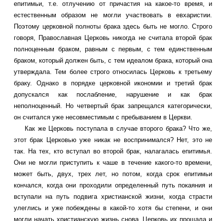
епитимьи, т.е. отлучению от причастия на какое-то время, и
естественным образом не могли участвовать в евхаристии.
Поэтому церковной полноты брака здесь быть не могло. Строго
говоря, Православная Церковь никогда не считала второй брак
полноценным браком, равным с первым, с тем единственным
браком, который должен быть, с тем идеалом брака, который она
утверждала. Тем более строго относилась Церковь к третьему
браку. Однако в порядке церковной икономии и третий брак
допускался как послабление, нарушение и как брак
неполноценный. Но четвертый брак запрещался категорически,
он считался уже несовместимым с пребыванием в Церкви.
Как же Церковь поступала в случае второго брака? Что же,
этот брак Церковью уже никак не воспринимался? Нет, это не
так. На тех, кто вступал во второй брак, налагалась епитимья.
Они не могли приступить к чаше в течение какого-то времени,
может быть, двух, трех лет, но потом, когда срок епитимьи
кончался, когда они проходили определенный путь покаяния и
вступали на путь подвига христианской жизни, когда страсти
улеглись и уже побеждены в какой-то хотя бы степени, и они
могли начать христианскую жизнь снова, Церковь их прощала и