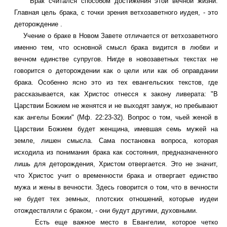
Брак считался способом достижения этой вечной жизни.
Главная цель брака, с точки зрения ветхозаветного иудея, - это
деторождение .
Учение о браке в Новом Завете отличается от ветхозаветного
именно тем, что основной смысл брака видится в любви и
вечном единстве супругов. Нигде в новозаветных текстах не
говорится о деторождении как о цели или как об оправдании
брака. Особенно ясно это из тех евангельских текстов, где
рассказывается, как Христос отнесся к закону ливерата: "В
Царствии Божием не женятся и не выходят замуж, но пребывают
как ангелы Божии" (Мф. 22:23-32). Вопрос о том, чьей женой в
Царствии Божием будет женщина, имевшая семь мужей на
земле, лишен смысла. Сама постановка вопроса, которая
исходила из понимания брака как состояния, предназначенного
лишь для деторождения, Христом отвергается. Это не значит,
что Христос учит о временности брака и отвергает единство
мужа и жены в вечности. Здесь говорится о том, что в вечности
не будет тех земных, плотских отношений, которые иудеи
отождествляли с браком, - они будут другими, духовными.
Есть еще важное место в Евангелии, которое четко