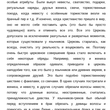
особые атрибуты. Были выкуп невесты, сватовство, подарки,
ритуальные наряды, друзья жениха, свечи, торжественные
поезда, когда невесту с особенным торжеством везли на
брачный пир и т.д. И конечно, когда христианство пришло в мир,
оно не могло себе поставить цель (это было бы просто
чудовищно) взять и отменить все это. Все это Церковь
допускала за исключением разгульных и развратных моментов,
которые существовали у язычников. Церковь старалась, как
всегда, очистить эту реальность и воцерковить ее. Поэтому
очень быстро церковное совершение брака стало включать в
себя некоторые обряды. Например, невесту и жениха
определенным образом одевали, приводили в церковь
наподобие того, как это было у язычников или древних евреев, в
сопровождении друзей. Это было подобно торжественному
шествию с факелами, со свечами. В одних случаях постригали и
жениха, и невесту, в других случаях обрезали волосы невесте,
потому что длинные волосы, неостриженные, считались
принадлежностью девства. У язычников-греков был обычай
перед вступлением в брак обрезать у девицы волосы и
приносить их в храм Диане - покровительнице брака и там их