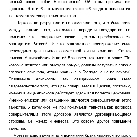
вечный союз любви Божественной. Об этом просила вся
Церковь. Это и было моментом такого облагодатствования их,
т.е. моментом совершения таинства.
Церковь не разрушала и не отменяла того, что было живо
между людьми, того, что жило в народе и государстве, но,
принимая это содержание жизни, Церковь преображала его
благодатию Божией. И это благодатное преображение было
необходимо для начала совместной жизни христиан. Святой
епископ Антиохийский Игнатий Богоносец так писал о браке: "Те,
которые женятся или выходят замуж, должны вступать в союз с
согласия епископа, чтобы брак был о Господе, а не по похоти".
Освящение епископом или священником брака было
свидетельством того, что брак совершается в Церкви, поскольку
именно в лице епископа действует здесь вся полнота церковная.
Именно епископ или священник являются совершителями этого
таинства. У католиков же при понимании таинства как договора
совершителями этого договора являются договаривающиеся
стороны, т.е. жених и невеста. Это совсем другое понимание
таинства.
Чрезвычайно важным для понимания брака является вопрос о