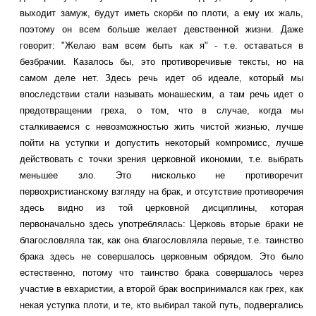
выходит замуж, будут иметь скорби по плоти, а ему их жаль,
поэтому он всем больше желает девственной жизни. Даже
говорит: "Желаю вам всем быть как я" - т.е. оставаться в
безбрачии. Казалось бы, это противоречивые тексты, но на
самом деле нет. Здесь речь идет об идеале, который мы
впоследствии стали называть монашеским, а там речь идет о
предотвращении греха, о том, что в случае, когда мы
сталкиваемся с невозможностью жить чистой жизнью, лучше
пойти на уступки и допустить некоторый компромисс, лучше
действовать с точки зрения церковной икономии, т.е. выбрать
меньшее зло. Это нисколько не противоречит
первохристианскому взгляду на брак, и отсутствие противоречия
здесь видно из той церковной дисциплины, которая
первоначально здесь употреблялась: Церковь вторые браки не
благословляла так, как она благословляла первые, т.е. таинство
брака здесь не совершалось церковным обрядом. Это было
естественно, потому что таинство брака совершалось через
участие в евхаристии, а второй брак воспринимался как грех, как
некая уступка плоти, и те, кто выбирал такой путь, подвергались