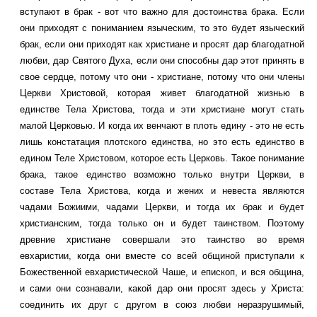
вступают в брак - вот что важно для достоинства брака. Если
они приходят с пониманием языческим, то это будет языческий
брак, если они приходят как христиане и просят дар благодатной
любви, дар Святого Духа, если они способны дар этот принять в
свое сердце, потому что они - христиане, потому что они члены
Церкви Христовой, которая живет благодатной жизнью в
единстве Тела Христова, тогда и эти христиане могут стать
малой Церковью. И когда их венчают в плоть едину - это не есть
лишь констатация плотского единства, но это есть единство в
едином Теле Христовом, которое есть Церковь. Такое понимание
брака, такое единство возможно только внутри Церкви, в
составе Тела Христова, когда и жених и невеста являются
чадами Божиими, чадами Церкви, и тогда их брак и будет
христианским, тогда только он и будет таинством. Поэтому
древние христиане совершали это таинство во время
евхаристии, когда они вместе со всей общиной приступали к
Божественной евхаристической Чаше, и епископ, и вся община,
и сами они сознавали, какой дар они просят здесь у Христа:
соединить их друг с другом в союз любви неразрушимый,