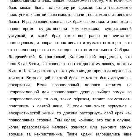
православным и инославным невозможен потому, что истинный
брак может быть только внутри Церкви. Если невозможно
приступить к святой чаше вместе, значит, невозможно и таинство
брака. И разрешение смешанных браков являлось и является в
наше время существенным компромиссом, существенной
уступкой, и такой брак тоже все равно не считается
полноценным, и напрасно настаивают и думают некоторые, что
это вполне хорошо и ничего здесь нет сомнительного. Соборы -
Лаодикийский, Карфагенский, Халкидонский определяют, что
подобные браки, заключенные по гражданскому закону, должны
быть в Церкви расторгнуты как условие для принятия церковных
таинств. Вступающий в такой брак не может быть допущен к
евхаристии. Если православный человек женится на
неправославной или православная девица выйдет замуж за
неправославного, то она, таким образом, теряет возможность
приступить к святой чаше. И если она хочет вернуться к
евхаристической жизни, то должна расторгнуть свой брак как
православная сторона. Тем более, конечно, это так в случае,
когда православный человек женится или выходит замуж
вообще за нехристианина. Такие браки запрещались еще