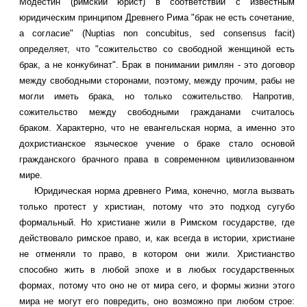
Модестин (римский юрист) в соответствии с известным
юридическим принципом Древнего Рима "брак не есть сочетание,
а согласие" (Nuptias non concubitus, sed consensus facit)
определяет, что "сожительство со свободной женщиной есть
брак, а не конкубинат". Брак в понимании римлян - это договор
между свободными сторонами, поэтому, между прочим, рабы не
могли иметь брака, но только сожительство. Напротив,
сожительство между свободными гражданами считалось
браком. Характерно, что не евангельская норма, а именно это
дохристианское языческое учение о браке стало основой
гражданского брачного права в современном цивилизованном
мире.
Юридическая норма древнего Рима, конечно, могла вызвать
только протест у христиан, потому что это подход сугубо
формальный. Но христиане жили в Римском государстве, где
действовало римское право, и, как всегда в истории, христиане
не отменяли то право, в котором они жили. Христианство
способно жить в любой эпохе и в любых государственных
формах, потому что оно не от мира сего, и формы жизни этого
мира не могут его повредить, оно возможно при любом строе: