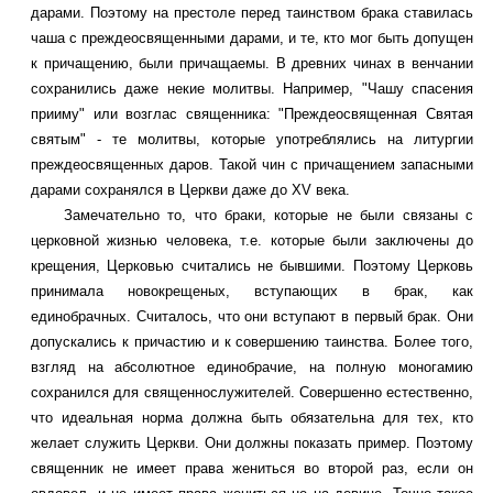
дарами. Поэтому на престоле перед таинством брака ставилась
чаша с преждеосвященными дарами, и те, кто мог быть допущен
к причащению, были причащаемы. В древних чинах в венчании
сохранились даже некие молитвы. Например, "Чашу спасения
прииму" или возглас священника: "Преждеосвященная Святая
святым" - те молитвы, которые употреблялись на литургии
преждеосвященных даров. Такой чин с причащением запасными
дарами сохранялся в Церкви даже до XV века.
Замечательно то, что браки, которые не были связаны с
церковной жизнью человека, т.е. которые были заключены до
крещения, Церковью считались не бывшими. Поэтому Церковь
принимала новокрещеных, вступающих в брак, как
единобрачных. Считалось, что они вступают в первый брак. Они
допускались к причастию и к совершению таинства. Более того,
взгляд на абсолютное единобрачие, на полную моногамию
сохранился для священнослужителей. Совершенно естественно,
что идеальная норма должна быть обязательна для тех, кто
желает служить Церкви. Они должны показать пример. Поэтому
священник не имеет права жениться во второй раз, если он