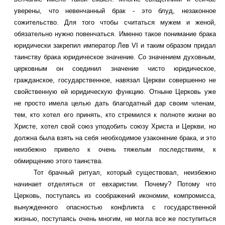
уверены, что невенчанный брак - это блуд, незаконное
сожительство. Для того чтобы считаться мужем и женой,
обязательно нужно повенчаться. Именно такое понимание брака
юридически закрепил император Лев VI и таким образом придал
таинству брака юридическое значение. Со значением духовным,
церковным он соединил значение чисто юридическое,
гражданское, государственное, навязал Церкви совершенно не
свойственную ей юридическую функцию. Отныне Церковь уже
не просто имела целью дать благодатный дар своим членам,
тем, кто хотел его принять, кто стремился к полноте жизни во
Христе, хотел свой союз уподобить союзу Христа и Церкви, но
должна была взять на себя необходимое узаконение брака, и это
неизбежно привело к очень тяжелым последствиям, к
обмирщению этого таинства.
Тот брачный ритуал, который существовал, неизбежно
начинает отделяться от евхаристии. Почему? Потому что
Церковь, поступаясь из соображений икономии, компромисса,
вынужденного опасностью конфликта с государственной
жизнью, поступаясь очень многим, не могла все же поступиться