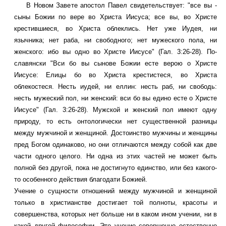
В Новом Завете апостол Павел свидетельствует: "все вы -
сыны Божии по вере во Христа Иисуса; все вы, во Христе
крестившиеся, во Христа облеклись. Нет уже Иудея, ни
язычника; нет раба, ни свободного; нет мужеского пола, ни
женского: ибо вы одно во Христе Иисусе" (Гал. 3:26-28). По-
славянски "Вси бо вы сынове Божии есте верою о Христе
Иисусе: Елицы бо во Христа крестистеся, во Христа
облекостеся. Несть иудей, ни еллин: несть раб, ни свободь:
несть мужеский пол, ни женский: вси бо вы едино есте о Христе
Иисусе" (Гал. 3:26-28). Мужской и женский пол имеют одну
природу, то есть онтологически нет существенной разницы
между мужчиной и женщиной. Достоинство мужчины и женщины
пред Богом одинаково, но они отличаются между собой как две
части одного целого. Ни одна из этих частей не может быть
полной без другой, пока не достигнуто единство, или без какого-
то особенного действия благодати Божией.
Учение о сущности отношений между мужчиной и женщиной
только в христианстве достигает той полноты, красоты и
совершенства, которых нет больше ни в каком ином учении, ни в
какой другой философии. Это учение совершенно естественно