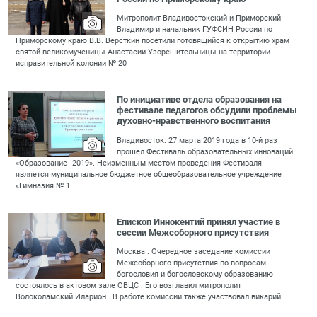
Митрополит Владивостокский и Приморский
Владимир и начальник ГУФСИН России по
Приморскому краю В.В. Версткин посетили готовящийся к открытию храм
святой великомученицы Анастасии Узорешительницы на территории
исправительной колонии № 20
По инициативе отдела образования на
фестивале педагогов обсудили проблемы
духовно-нравственного воспитания
Владивосток. 27 марта 2019 года в 10-й раз
прошёл Фестиваль образовательных инноваций
«Образование–2019». Неизменным местом проведения Фестиваля
является муниципальное бюджетное общеобразовательное учреждение
«Гимназия № 1
Епископ Иннокентий принял участие в
сессии Межсоборного присутствия
Москва . Очередное заседание комиссии
Межсоборного присутствия по вопросам
богословия и богословскому образованию
состоялось в актовом зале ОВЦС . Его возглавил митрополит
Волоколамский Иларион . В работе комиссии также участвовал викарий