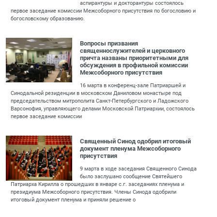
аспирантуры и докторантуры состоялось
первое заседание комиссии Межсоборного присутствия по богословию и
богословскому образованию.
Вопросы призвания
священнослужителей и церковного
причта названы приоритетными для
обсуждения в профильной комиссии
Межсоборного присутствия
16 марта в конференц-зале Патриаршей и
Синодальной резиденции в московском Даниловом монастыре под
председательством митрополита Санкт-Петербургского и Ладожского
Варсонофия, управляющего делами Московской Патриархии, состоялось
первое заседание комиссии
Священный Синод одобрил итоговый
документ пленума Межсоборного
присутствия
9 марта в ходе заседания Священного Синода
было заслушано сообщение Святейшего
Патриарха Кирилла о прошедших в январе с.г. заседаниях пленума и
президиума Межсоборного присутствия. Члены Синода одобрили
итоговый документ пленума и приняли решение о