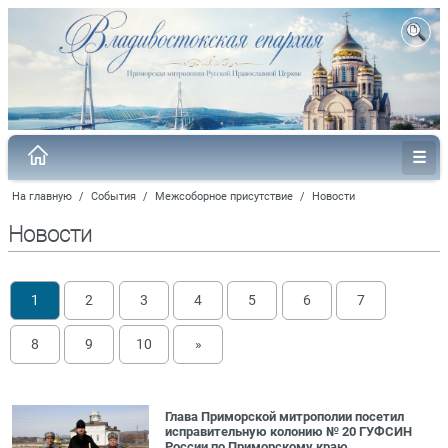
На главную
/
События
/
Межсоборное присутствие
/
Новости
Новости
1
2
3
4
5
6
7
8
9
10
»
Глава Приморской митрополии посетил
исправительную колонию № 20 ГУФСИН
России по Приморскому краю