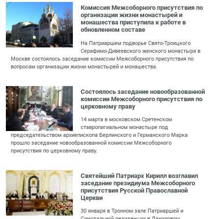
Комиссия Межсоборного присутствия по
организации жизни монастырей и
монашества приступила к работе в
обновленном составе
На Патриаршем подворье Свято-Троицкого
Серафимо-Дивеевского женского монастыря в
Москве состоялось заседание комиссии Межсоборного присутствия по
вопросам организации жизни монастырей и монашества.
Состоялось заседание новообразованной
комиссии Межсоборного присутствия по
церковному праву
14 марта в московском Сретенском
ставропигиальном монастыре под
председательством архиепископа Берлинского и Германского Марка
прошло заседание новообразованной комиссии Межсоборного
присутствия по церковному праву.
Святейший Патриарх Кирилл возглавил
заседание президиума Межсоборного
присутствия Русской Православной
Церкви
30 января в Тронном зале Патриаршей и
Синодальной резиденции в Даниловом