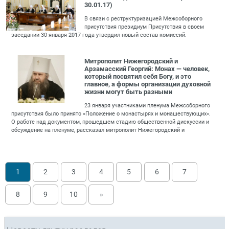
30.01.17)
В связи с реструктуризацией Межсоборного
присутствия президиум Присутствия в своем
заседании 30 января 2017 года утвердил новый состав комиссий.
Митрополит Нижегородский и
Арзамасский Георгий: Монах — человек,
который посвятил себя Богу, и это
главное, а формы организации духовной
жизни могут быть разными
23 января участниками пленума Межсоборного
присутствия было принято «Положение о монастырях и монашествующих».
О работе над документом, прошедшем стадию общественной дискуссии и
обсуждение на пленуме, рассказал митрополит Нижегородский и
1
2
3
4
5
6
7
8
9
10
»