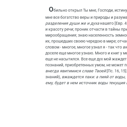
О
бильно открыл Ты мне, Господи, истин
мне все богатство веры и природы и разума
разделения души же и духа
нашего [Евр. 4
и красоту речи; проник отчасти в тайны пр
мирообращения; знаю населенность земного
их, прошедших своею чередою в мире; отча
словом - многое, многое узнал я - так что
в
доселе еще многое узнаю. Много и книг у 
еще не насытился. Все еще дух мой жаждет з
познаний, приобретенных умом, не может п
внегда явитимися славе Твоей
[Пс. 16, 15
знаний),
вжаждется паки: а пияй от воды,
ему, будет в нем источник воды текущия