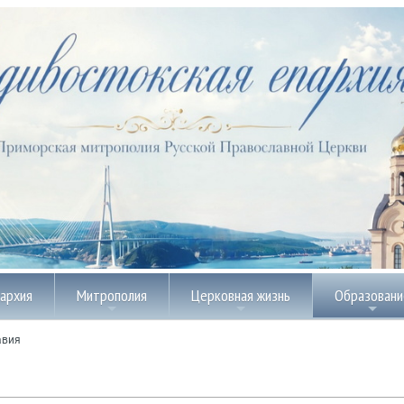
пархия
Митрополия
Церковная жизнь
Образовани
авия