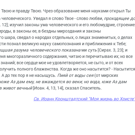
у Твою и правду Твою. Чрез образование меня науками открыл Ты
 человеческого. Уведал я слово Твое - слово любви,
проходящее д
. 12]; изучил законы ума человеческого и его любомудрие, строение
ироды, в законы ее, в бездны мироздания и законы
 шара, сведал о народах отдельных, о лицах знаменитых, о делах
сти познал великую науку самопознания и приближения к Тебе;
ящшая разума человеческого показана
ми
суть
[Сирах. 3, 23]; и
меня многоразличного содержания, читаю и перечитываю их; но все
наний; все сердце мое не удовлетворяется, не сыто, и от всех
олучить полного блаженства. Когда же оно насытится? - Насытитс
]. А до тех пор я не насыщусь.
Пияй от воды сея
(от мирских
 юже Аз дам ему, не вжаждется во веки; но вода, юже Аз дам
 в живот вечный
[Иоан. 4, 13, 14], сказал Спаситель.
Св. Иоанн Кронштадтский "Моя жизнь во Христе