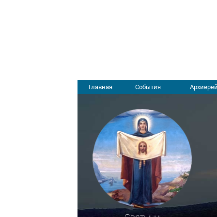
Главная
События
Архиерей