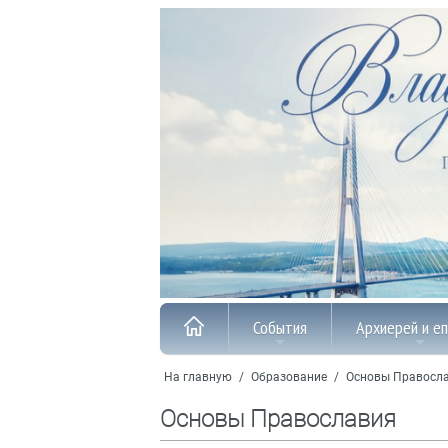
События
Архиерей и е
На главную
/
Образование
/
Основы Правосл
Основы Православия