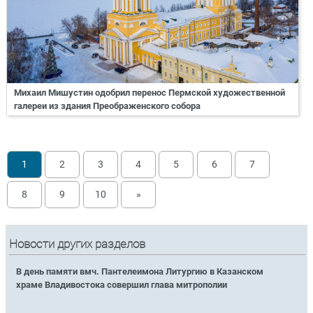
Михаил Мишустин одобрил перенос Пермской художественной
галереи из здания Преображенского собора
1
2
3
4
5
6
7
8
9
10
»
Новости других разделов
В день памяти вмч. Пантелеимона Литургию в Казанском
храме Владивостока совершил глава митрополии