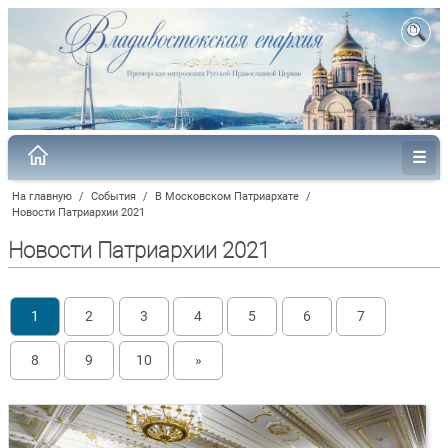
На главную
/
События
/
В Московском Патриархате
/
Новости Патриархии 2021
Новости Патриархии 2021
1
2
3
4
5
6
7
8
9
10
»