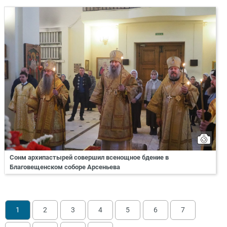
Сонм архипастырей совершил всенощное бдение в
Благовещенском соборе Арсеньева
1
2
3
4
5
6
7