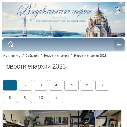
На главную
/
События
/
Новости епархии
/
Новости епархии 2023
Новости епархии 2023
1
2
3
4
5
6
7
8
9
10
»