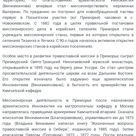
территорию, по благословению архиепископа Иннокентия
(Вениаминова) впервые стал миссионерствовать иеромонах
Валериан. По преданию он построил для новообращенной паствы
первую в Посьетском участке (юг Приморья) часовню в с.
Новокиевском. С 1882 года в целях правильной постановки
миссионерского дела в корейских селениях Приморья стали
учреждать миссионерские станы, первые из которых открылись в
селениях Тизинхэ и Янчихэ. С 90-х годов началось активное открытие
миссионерских станов в корейских поселениях.
Особое место в развитии православной миссии в Приморье сыграл
Приамурский Свято-Троицкий Николаевский мужской монастырь,
открывшийся в 1895 году на берегу реки Уссури. Он стал центром
просветительской деятельности церкви на всем Дальнем Востоке.
Его открытие изначала было задумано еще архиепископом
Иннокентием (Вениаминовым), в бытность его архиерейства на
Камчатской кафедре.
Миссионерская деятельность в Приморье после назначения
архиепископа Иннокентия на митрополичью кафедру в Москву
направлялась правящими архиереями Камчатской епархии. Сначала
епископом Вениамином (Благонравовым), управлявшего ею до 1873
года. (Владыка Вениамин написал книгу "Жизненные вопросы
православной миссии в Сибири", изданную в 1885 году). Затем
епископом Павлом (Поповым): 1873 - 1877 годы. После владыки