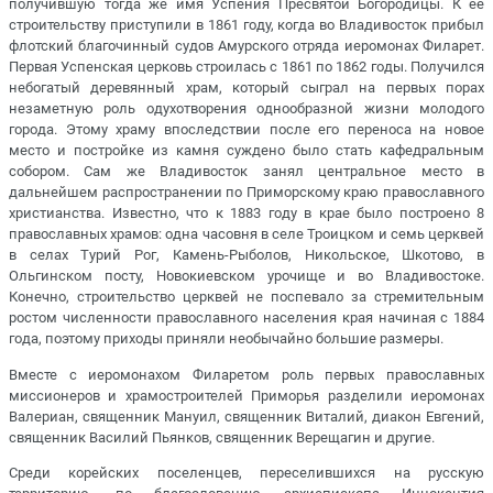
получившую тогда же имя Успения Пресвятой Богородицы. К ее
строительству приступили в 1861 году, когда во Владивосток прибыл
флотский благочинный судов Амурского отряда иеромонах Филарет.
Первая Успенская церковь строилась с 1861 по 1862 годы. Получился
небогатый деревянный храм, который сыграл на первых порах
незаметную роль одухотворения однообразной жизни молодого
города. Этому храму впоследствии после его переноса на новое
место и постройке из камня суждено было стать кафедральным
собором. Сам же Владивосток занял центральное место в
дальнейшем распространении по Приморскому краю православного
христианства. Известно, что к 1883 году в крае было построено 8
православных храмов: одна часовня в селе Троицком и семь церквей
в селах Турий Рог, Камень-Рыболов, Никольское, Шкотово, в
Ольгинском посту, Новокиевском урочище и во Владивостоке.
Конечно, строительство церквей не поспевало за стремительным
ростом численности православного населения края начиная с 1884
года, поэтому приходы приняли необычайно большие размеры.
Вместе с иеромонахом Филаретом роль первых православных
миссионеров и храмостроителей Приморья разделили иеромонах
Валериан, священник Мануил, священник Виталий, диакон Евгений,
священник Василий Пьянков, священник Верещагин и другие.
Среди корейских поселенцев, переселившихся на русскую