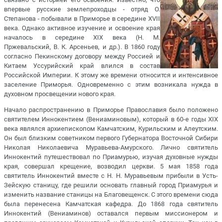
впервые русские землепроходцы - отряд О.
Степанова - побывали в Приморье в середине XVII
века. Однако активное изучение и освоение края
началось в середине XIX века (Н. М.
Пржевальский, В. К. Арсеньев, и др.). В 1860 году
согласно Пекинскому договору между Россией и
Китаем Уссурийский край влился в состав
Российской Империи. К этому же времени относится и интенсивное
заселение Приморья. Одновременно с этим возникала нужда в
духовном просвещении нового края.
Начало распространению в Приморье Православия было положено
святителем Иннокентием (Вениаминовым), который в 60-е годы XIX
века являлся архиепископом Камчатским, Курильским и Алеутским.
Он был близким советником первого Губернатора Восточной Сибири
Николая Николаевича Муравьева-Амурского. Лично святитель
Иннокентий путешествовал по Приамурью, изучая духовные нужды
края, совершал крещение, возводил церкви. 5 мая 1858 года
святитель Иннокентий вместе с Н. Н. Муравьевым прибыли в Усть-
Зейскую станицу, где решили основать главный город Приамурья и
изменить название станицы на Благовещенск. С этого времени сюда
была перенесена Камчатская кафедра. До 1868 года святитель
Иннокентий (Вениаминов) оставался первым миссионером и