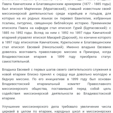
Павла Камчатским и Благовещенским архиереем (1877 - 1885 годы)
был епископ Мартиниан (Муратовский), ставший известным своей
миссионерской деятельностью среди корейцев и гольдов, для
которых на их родных языках он перевел Евангелие, избранные
псалмы, литургию, священную библейскую историю. Преемником
епископа Павла на кафедре стал епископ Гурий (Буртасовский): с
1885 по 1892 годы. Вслед за ним с 1892 по 1897 годы Камчатской
епархией управлял епископ Макарий (Дарский), по кончине которого
в 1897 году епископом Камчатским, Курильским и Благовещенским
стал епископ Евсевий (Никольский). Именно владыке Евсевию
довелось возглавить православную миссию в Приморье, когда
Владивостокская епархия в 1899 году приобрела статус
самостоятельной.
Владыка Евсевий с первых шагов своего святительского служения в
новой епархии близко принял к сердцу еще довольно молодую и
бедную миссию. По его инициативе в 1899 году был основан
Владивостокский епархиальный комитет Православного
миссионерского общества, поставивший перед собой цель
содействия миссионерской деятельности во Владивостокской
епархии.
Улучшение миссионерского дела требовало увеличение числа
церквей в целом по епархии, народных школ и миссионерских