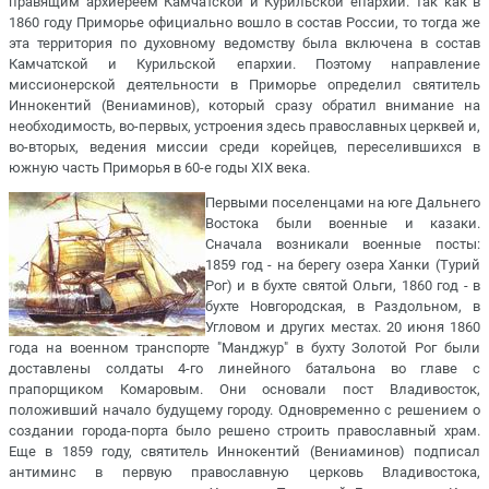
правящим архиереем Камчатской и Курильской епархии. Так как в
1860 году Приморье официально вошло в состав России, то тогда же
эта территория по духовному ведомству была включена в состав
Камчатской и Курильской епархии. Поэтому направление
миссионерской деятельности в Приморье определил святитель
Иннокентий (Вениаминов), который сразу обратил внимание на
необходимость, во-первых, устроения здесь православных церквей и,
во-вторых, ведения миссии среди корейцев, переселившихся в
южную часть Приморья в 60-е годы XIX века.
Первыми поселенцами на юге Дальнего
Востока были военные и казаки.
Сначала возникали военные посты:
1859 год - на берегу озера Ханки (Турий
Рог) и в бухте святой Ольги, 1860 год - в
бухте Новгородская, в Раздольном, в
Угловом и других местах. 20 июня 1860
года на военном транспорте "Манджур" в бухту Золотой Рог были
доставлены солдаты 4-го линейного батальона во главе с
прапорщиком Комаровым. Они основали пост Владивосток,
положивший начало будущему городу. Одновременно с решением о
создании города-порта было решено строить православный храм.
Еще в 1859 году, святитель Иннокентий (Вениаминов) подписал
антиминс в первую православную церковь Владивостока,