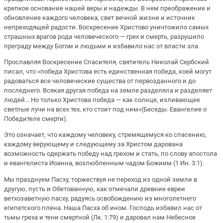
крепкое основание нашей веры и надежды. В нем преображение и
обновление каждого человека, свет вечной жизни и источник
непреходящей радости. Воскресение Христово уничтожило самых
страшных врагов рода человеческого — грех и смерть, разрушило
преграду между Богом и людьми и избавило нас от власти зла.
Прославляя Воскресение Спасителя, святитель Николай Сербский
писал, что «победа Христова есть единственная победа, коей могут
радоваться все человеческие существа от первозданного и до
последнего. Всякая другая победа на земле разделяла и разделяет
людей… Но только Христова победа — как солнце, изливающее
светлые лучи на всех тех, кто стоит под ним»(Беседы. Евангелие о
Победителе смерти).
Это означает, что каждому человеку, стремящемуся ко спасению,
каждому верующему и следующему за Христом дарована
возможность одержать победу над грехом и стать, по слову апостола
и евангелиста Иоанна, возлюбленным чадом Божиим (1 Ин. 3:1).
Мы празднуем Пасху, торжествуя не переход из одной земли в
другую, пусть и Обетованную, как отмечали древние евреи
ветхозаветную пасху, радуясь освобождению из многолетнего
египетского плена. Наша Пасха об ином. Господь избавил нас от
тьмы греха и тени смертной (Лк. 1:79) и даровал нам Небесное