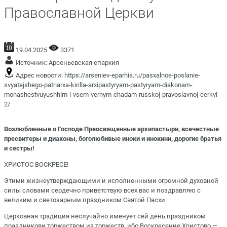
Православной Церкви
19.04.2025
3371
Источник:
Арсеньевская епархия
Адрес новости:
https://arseniev-eparhia.ru/pasxalnoe-poslanie-
svyatejshego-patriarxa-kirilla-arxipastyryam-pastyryam-diakonam-
monashestvuyushhim-i-vsem-vernym-chadam-russkoj-pravoslavnoj-cerkvi-
2/
Возлюбленные о Господе Преосвященные архипастыри, всечестные
пресвитеры и диаконы, боголюбивые иноки и инокини, дорогие братья
и сестры!
ХРИСТОС ВОСКРЕСЕ!
Этими жизнеутверждающими и исполненными огромной духовной
силы словами сердечно приветствую всех вас и поздравляю с
великим и светозарным праздником Святой Пасхи.
Церковная традиция неслучайно именует сей день праздником
праздникови торжеством из торжеств, ибо Воскресение Христово —