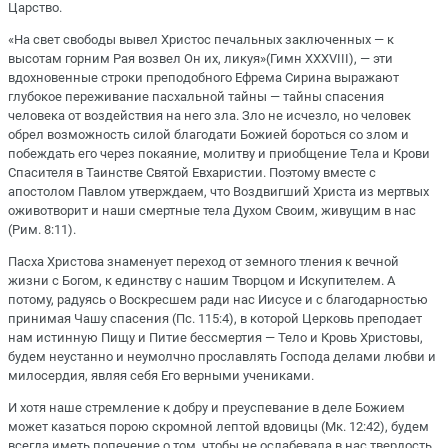
Царство.
«На свет свободы вывел Христос печальных заключенных — к
высотам горним Рая возвел Он их, ликуя»(Гимн XXXVIII), — эти
вдохновенные строки преподобного Ефрема Сирина выражают
глубокое переживание пасхальной тайны — тайны спасения
человека от воздействия на него зла. Зло не исчезло, но человек
обрел возможность силой благодати Божией бороться со злом и
побеждать его через покаяние, молитву и приобщение Тела и Крови
Спасителя в Таинстве Святой Евхаристии. Поэтому вместе с
апостолом Павлом утверждаем, что Воздвигший Христа из мертвых
оживотворит и наши смертные тела Духом Своим, живущим в нас
(Рим. 8:11).
Пасха Христова знаменует переход от земного тления к вечной
жизни с Богом, к единству с нашим Творцом и Искупителем. А
потому, радуясь о Воскресшем ради нас Иисусе и с благодарностью
принимая Чашу спасения (Пс. 115:4), в которой Церковь преподает
нам истинную Пищу и Питие бессмертия — Тело и Кровь Христовы,
будем неустанно и неумолчно прославлять Господа делами любви и
милосердия, являя себя Его верными учениками.
И хотя наше стремление к добру и преуспевание в деле Божием
может казаться порою скромной лептой вдовицы (Мк. 12:42), будем
всегда иметь попечение о том, чтобы не ослабевала в нас твердость