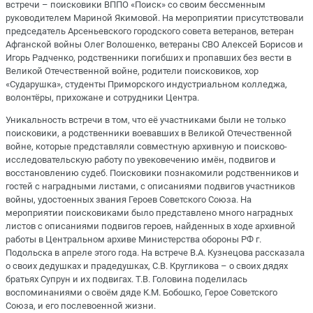
встречи – поисковики ВППО «Поиск» со своим бессменным
руководителем Мариной Якимовой. На мероприятии присутствовали
председатель Арсеньевского городского совета ветеранов, ветеран
Афганской войны Олег Волошенко, ветераны СВО Алексей Борисов и
Игорь Радченко, родственники погибших и пропавших без вести в
Великой Отечественной войне, родители поисковиков, хор
«Сударушка», студенты Приморского индустриальном колледжа,
волонтёры, прихожане и сотрудники Центра.
Уникальность встречи в том, что её участниками были не только
поисковики, а родственники воевавших в Великой Отечественной
войне, которые представляли совместную архивную и поисково-
исследовательскую работу по увековечению имён, подвигов и
восстановлению судеб. Поисковики познакомили родственников и
гостей с наградными листами, с описаниями подвигов участников
войны, удостоенных звания Героев Советского Союза. На
мероприятии поисковиками было представлено много наградных
листов с описаниями подвигов героев, найденных в ходе архивной
работы в Центральном архиве Министерства обороны РФ г.
Подольска в апреле этого года. На встрече В.А. Кузнецова рассказала
о своих дедушках и прадедушках, С.В. Кругликова – о своих дядях
братьях Супрун и их подвигах. Т.В. Головина поделилась
воспоминаниями о своём дяде К.М. Бобошко, Герое Советского
Союза, и его послевоенной жизни.