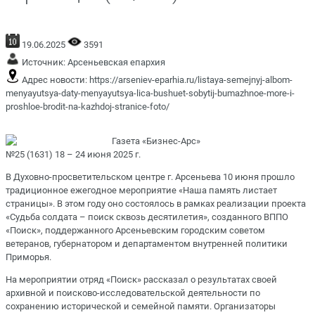
19.06.2025
3591
Источник:
Арсеньевская епархия
Адрес новости:
https://arseniev-eparhia.ru/listaya-semejnyj-albom-
menyayutsya-daty-menyayutsya-lica-bushuet-sobytij-bumazhnoe-more-i-
proshloe-brodit-na-kazhdoj-stranice-foto/
Газета «Бизнес-Арс»
№25 (1631) 18 – 24 июня 2025 г.
В Духовно-просветительском центре г. Арсеньева 10 июня прошло
традиционное ежегодное мероприятие «Наша память листает
страницы». В этом году оно состоялось в рамках реализации проекта
«Судьба солдата – поиск сквозь десятилетия», созданного ВППО
«Поиск», поддержанного Арсеньевским городским советом
ветеранов, губернатором и департаментом внутренней политики
Приморья.
На мероприятии отряд «Поиск» рассказал о результатах своей
архивной и поисково-исследовательской деятельности по
сохранению исторической и семейной памяти. Организаторы