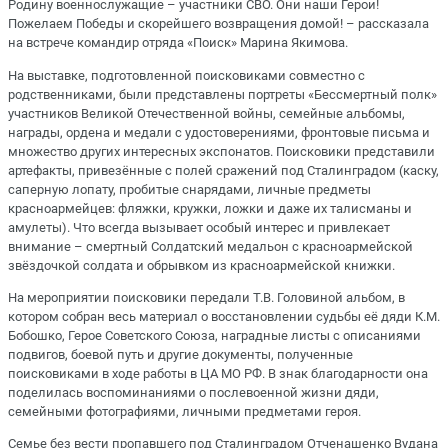
Родину военнослужащие – участники СВО. Они наши Герои!
Пожелаем Победы и скорейшего возвращения домой! – рассказала
на встрече командир отряда «Поиск» Марина Якимова.
На выставке, подготовленной поисковиками совместно с
родственниками, были представлены портреты «Бессмертный полк»
участников Великой Отечественной войны, семейные альбомы,
награды, ордена и медали с удостоверениями, фронтовые письма и
множество других интересных экспонатов. Поисковики представили
артефакты, привезённые с полей сражений под Сталинградом (каску,
саперную лопату, пробитые снарядами, личные предметы
красноармейцев: фляжки, кружки, ложки и даже их талисманы и
амулеты). Что всегда вызывает особый интерес и привлекает
внимание – смертный Солдатский медальон с красноармейской
звёздочкой солдата и обрывком из красноармейской книжки.
На мероприятии поисковики передали Т.В. Головиной альбом, в
котором собран весь материал о восстановлении судьбы её дяди К.М.
Бобошко, Герое Советского Союза, наградные листы с описаниями
подвигов, боевой путь и другие документы, полученные
поисковиками в ходе работы в ЦА МО РФ. В знак благодарности она
поделилась воспоминаниями о послевоенной жизни дяди,
семейными фотографиями, личными предметами героя.
Семье без вести пропавшего под Сталинградом Отченашенко Вудана