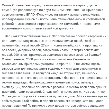
Семья Отченашенко представила уникальный материал, целую
семейную родословную по двум линиям Отченашенко-Прилепко с
совместными с ВППО «Поиск» результатами архивно-поисковых
исследований. Все были восхищены такой объемной и кропотливой
работой – материалом о происхождении фамилий, интересными
воспоминаниями о членах семейной династии.
– Великая Отечественная война. Это событие не прошло стороной ни
один дом, ни одну семью. «Нет в России семьи такой, где б не
памятен был свой герой!» 27 миллионов погибших или пропавших
без вести, умерших от ран, замученных в концлагерях советских
людей. 200 тысяч приморцев сражались на всех фронтах Великой
Отечественной, 2000 ушли из небольшого села Семеновка.
Комсомольцы бригадами уходили на фронт. Они не могли ждать
вызова, дни для них казались годами, – и они шли в военкомат и
писали заявления. Не вернулся каждый второй. Судьба многих
неизвестна, они считаются пропавшими без вести. Но поисковики не
теряют надежды. Не прекращается архивный поиск, выезд в
экспедиции, полевые поисковые работы на местах боёв приморских
дивизий, полях сражений. Следы войны исчезают с лица земли, но
Эхо её до сих пор не затихает в людских сердцах. Мы не имеем права
забыть ужасы той войны и подвиг советского народа. Это наш долг
перед павшими! По примеру своих дедов и отцов сейчас защищают