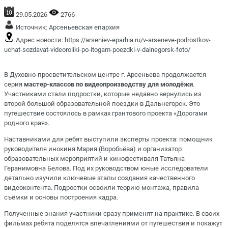
29.05.2026
2766
Источник:
Арсеньевская епархия
Адрес новости:
https://arseniev-eparhia.ru/v-arseneve-podrostkov-
uchat-sozdavat-videoroliki-po-itogam-poezdki-v-dalnegorsk-foto/
В Духовно-просветительском центре г. Арсеньева продолжается
серия
мастер-классов по видеопроизводству для молодёжи
.
Участниками стали подростки, которые недавно вернулись из
второй большой образовательной поездки в Дальнегорск. Это
путешествие состоялось в рамках
грантового проекта «Дорогами
родного края»
.
Наставниками для ребят выступили эксперты проекта: помощник
руководителя инокиня Мария (Воробьёва) и организатор
образовательных мероприятий и кинофестиваля Татьяна
Геранимовна Белова. Под их руководством юные исследователи
детально изучили ключевые этапы создания качественного
видеоконтента. Подростки освоили теорию монтажа, правила
съёмки и основы построения кадра.
Полученные знания участники сразу применят на практике. В своих
фильмах ребята поделятся впечатлениями от путешествия и покажут