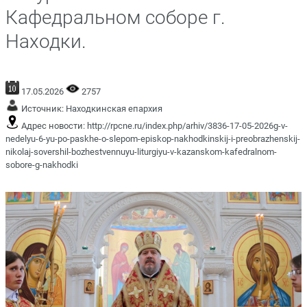
Кафедральном соборе г.
Находки.
17.05.2026
2757
Источник:
Находкинская епархия
Адрес новости:
http://rpcne.ru/index.php/arhiv/3836-17-05-2026g-v-
nedelyu-6-yu-po-paskhe-o-slepom-episkop-nakhodkinskij-i-preobrazhenskij-
nikolaj-sovershil-bozhestvennuyu-liturgiyu-v-kazanskom-kafedralnom-
sobore-g-nakhodki