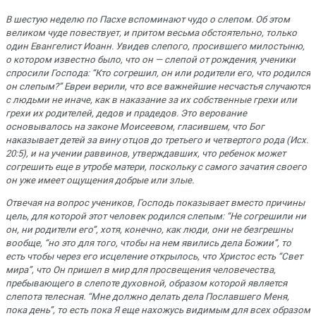
В шестую неделю по Пасхе вспоминают чудо о слепом. Об этом
великом чуде повествует, и притом весьма обстоятельно, только
один Евангелист Иоанн. Увидев слепого, просившего милостыню,
о котором известно было, что он — слепой от рождения, ученики
спросили Господа: “Кто согрешил, он или родители его, что родился
он слепым?” Евреи верили, что все важнейшие несчастья случаются
с людьми не иначе, как в наказание за их собственные грехи или
грехи их родителей, дедов и прадедов. Это верование
основывалось на законе Моисеевом, гласившем, что Бог
наказывает детей за вину отцов до третьего и четвертого рода (Исх.
20:5), и на учении раввинов, утверждавших, что ребенок может
согрешить еще в утробе матери, поскольку с самого зачатия своего
он уже имеет ощущения добрые или злые.
Отвечая на вопрос учеников, Господь показывает вместо причины
цель, для которой этот человек родился слепым: “Не согрешили ни
он, ни родители его”, хотя, конечно, как люди, они не безгрешны
вообще, “но это для того, чтобы на нем явились дела Божии”, то
есть чтобы через его исцеление открылось, что Христос есть “Свет
мира”, что Он пришел в мир для просвещения человечества,
пребывающего в слепоте духовной, образом которой является
слепота телесная. “Мне должно делать дела Пославшего Меня,
пока день”, то есть пока Я еще нахожусь видимым для всех образом