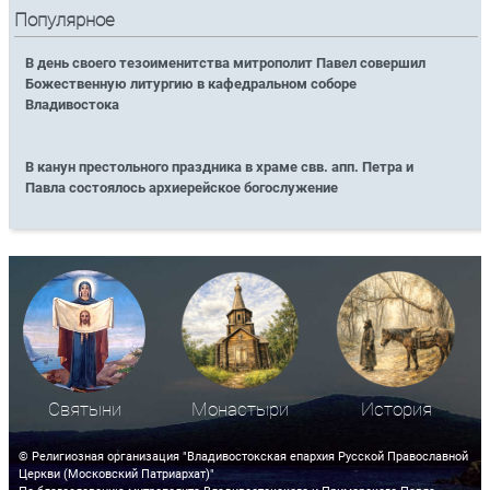
Популярное
В день своего тезоименитства митрополит Павел совершил
Божественную литургию в кафедральном соборе
Владивостока
В канун престольного праздника в храме свв. апп. Петра и
Павла состоялось архиерейское богослужение
Святыни
Монастыри
История
© Религиозная организация "Владивостокская епархия Русской Православной
Церкви (Московский Патриархат)"