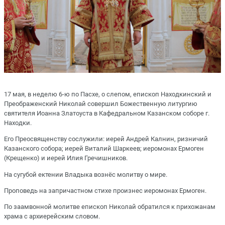
17 мая, в неделю 6-ю по Пасхе, о слепом, епископ Находкинский и
Преображенский Николай совершил Божественную литургию
святителя Иоанна Златоуста в Кафедральном Казанском соборе г.
Находки.
Его Преосвященству сослужили: иерей Андрей Калнин, ризничий
Казанского собора; иерей Виталий Шаркеев; иеромонах Ермоген
(Крещенко) и иерей Илия Гречишников.
На сугубой ектении Владыка вознёс молитву о мире.
Проповедь на запричастном стихе произнес иеромонах Ермоген.
По заамвонной молитве епископ Николай обратился к прихожанам
храма с архиерейским словом.