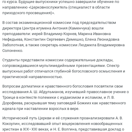
го курса. Будущие выпускники успешно завершили обучение по
направлению «Церковнослужитель (специалист в области
приходского просвещения)».
В состав экзаменационной комиссии под председательством
директора Центра игумена Антония (Каменчука) вошли
преподаватели: иерей Владимир Корнев, Марина Ивановна
Нефедьева, Константин Сергеевич Демешко, Елена Леонидовна
Заболотная, а также секретарь комиссии Людмила Владимировна
Солоненко.
Студенты представили комиссии содержательные доклады,
сопровождавшиеся мультимедийными презентациями. Спектр
выпускных работ отличался глубиной богословского осмысления и
практической направленностью.
Вопросам догматики и нравственного богословия посвятили свои
исследования А. Ш. Абдульманов, изучивший православное учение о
Троице в контексте полемики с иудаизмом и исламом, и Л. В.
Дорофеева, раскрывшая тему заповедей Божиих как нравственного
идеала при наставлении взрослых в вере.
Исторический путь Церкви и её служения проанализировали А. В.
Кокоулин, исследовавший опыт воцерковления новообращенных
христиан в XIX–XXI веках, и Н. Е. Волгина, представившая доклад о