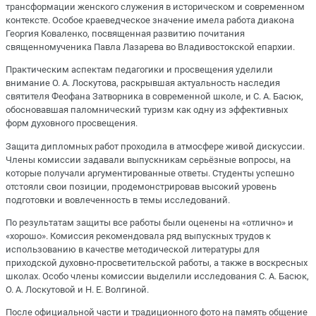
трансформации женского служения в историческом и современном
контексте. Особое краеведческое значение имела работа диакона
Георгия Коваленко, посвященная развитию почитания
священномученика Павла Лазарева во Владивостокской епархии.
Практическим аспектам педагогики и просвещения уделили
внимание О. А. Лоскутова, раскрывшая актуальность наследия
святителя Феофана Затворника в современной школе, и С. А. Басюк,
обосновавшая паломнический туризм как одну из эффективных
форм духовного просвещения.
Защита дипломных работ проходила в атмосфере живой дискуссии.
Члены комиссии задавали выпускникам серьёзные вопросы, на
которые получали аргументированные ответы. Студенты успешно
отстояли свои позиции, продемонстрировав высокий уровень
подготовки и вовлеченность в темы исследований.
По результатам защиты все работы были оценены на «отлично» и
«хорошо». Комиссия рекомендовала ряд выпускных трудов к
использованию в качестве методической литературы для
приходской духовно-просветительской работы, а также в воскресных
школах. Особо члены комиссии выделили исследования С. А. Басюк,
О. А. Лоскутовой и Н. Е. Волгиной.
После официальной части и традиционного фото на память общение