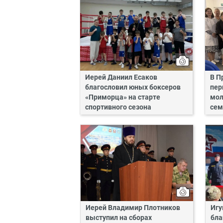
Иерей Даниил Есаков
В П
благословил юных боксеров
пер
«Приморца» на старте
мол
спортивного сезона
сем
Иерей Владимир Плотников
Игу
выступил на сборах
бла