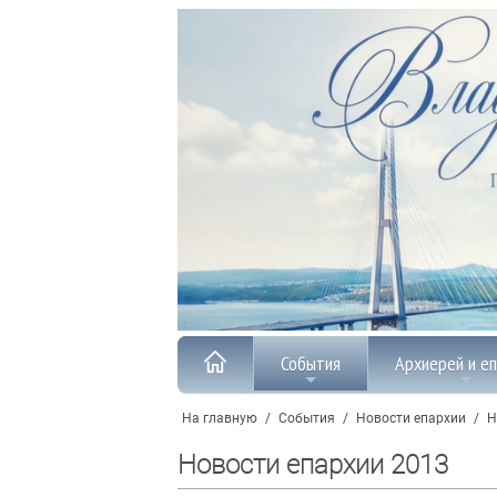
События
Архиерей и е
На главную
/
События
/
Новости епархии
/
Н
Новости епархии 2013