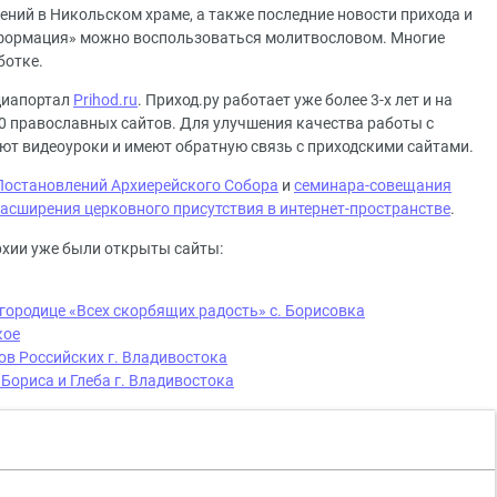
ений в Никольском храме, а также последние новости прихода и
информация» можно воспользоваться молитвословом. Многие
ботке.
диапортал
Prihod.ru
. Приход.ру работает уже более 3-х лет и на
0 православных сайтов. Для улучшения качества работы с
ют видеоуроки и имеют обратную связь с приходскими сайтами.
остановлений Архиерейского Собора
и
семинара-совещания
асширения церковного присутствия в интернет-пространстве
.
рхии уже были открыты сайты:
городице «Всех скорбящих радость» с. Борисовка
кое
в Российских г. Владивостока
Бориса и Глеба г. Владивостока