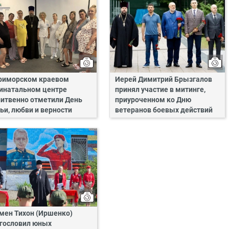
риморском краевом
Иерей Димитрий Брызгалов
инатальном центре
принял участие в митинге,
итвенно отметили День
приуроченном ко Дню
ьи, любви и верности
ветеранов боевых действий
мен Тихон (Иршенко)
гословил юных