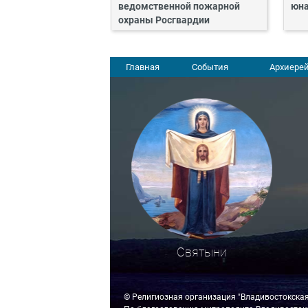
ведомственной пожарной
юн
охраны Росгвардии
Главная
События
Архиерей
Святыни
© Религиозная организация "Владивостокска