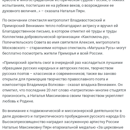
испытаниях, постигших ее на рубеже веков, о возрождении ее
духовного величия…» – сказала Наталья Пярн.
По окончании спектакля митрополит Владивостокский и
Приморский Вениамин тепло поблагодарил актрису и вручил ей
Благодарственное письмо, в котором отметил её труды и труды
Коллектива добровольческой организации «Какпомочь.ру»,
Попечительского Совета во имя святителя Алексия, митрополита
Московского – стараниями которых спектакль «Матушка Русь» могут
бесплатно посмотреть жители Приморья и всей России.
«Приморский зритель смог в очередной раз насладиться лучшими
образцами русских народных и авторских песен, творчеством
русских поэтов – классиков и современников; также вы заново
открыли для приморцев творчество православного поэта и
композитора Владимира Волкова» - сказал владыка Вениамин. Он
отметил, что последние 20 лет слово «патриотизм» многие стыдятся
произносить, а Наталья Максимовна своим творчеством укрепляет
любовь к Родине.
Во внимание к подвижнической и миссионерской деятельности в
деле духовного и патриотического пробуждения русского народа Его
Высокопреосвященство наградил заслуженную артистку России
Наталью Максимовну Пярн епархиальной медалью «За церковные