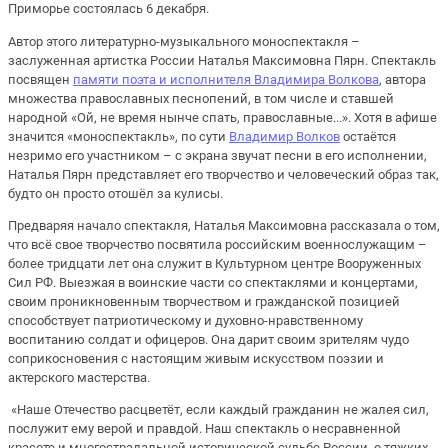
Приморье состоялась 6 декабря.
Автор этого литературно-музыкального моноспектакля –
заслуженная артистка России Наталья Максимовна Пярн. Спектакль
посвящен
памяти поэта и исполнителя Владимира Волкова
, автора
множества православных песнопений, в том числе и ставшей
народной «Ой, не время нынче спать, православные...». Хотя в афише
значится «моноспектакль», по сути
Владимир Волков
остаётся
незримо его участником – с экрана звучат песни в его исполнении,
Наталья Пярн представляет его творчество и человеческий образ так,
будто он просто отошёл за кулисы.
Предваряя начало спектакля, Наталья Максимовна рассказала о том,
что всё свое творчество посвятила российским военнослужащим –
более тридцати лет она служит в Культурном центре Вооруженных
Сил РФ. Выезжая в воинские части со спектаклями и концертами,
своим проникновенным творчеством и гражданской позицией
способствует патриотическому и духовно-нравственному
воспитанию солдат и офицеров. Она дарит своим зрителям чудо
соприкосновения с настоящим живым искусством поэзии и
актерского мастерства.
«Наше Отечество расцветёт, если каждый гражданин не жалея сил,
послужит ему верой и правдой. Наш спектакль о несравненной
красоте и многострадальной исторической судьбе России, о тяжких