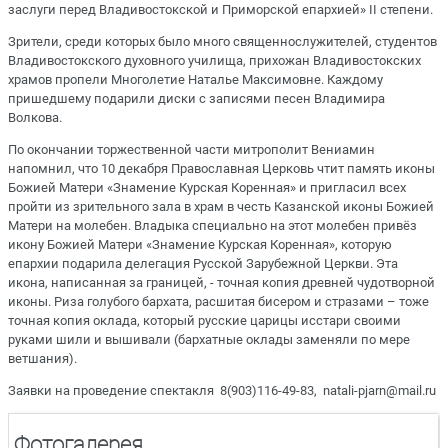
заслуги перед Владивостокской и Приморской епархией» II степени.
Зрители, среди которых было много священнослужителей, студентов
Владивостокского духовного училища, прихожан Владивостокских
храмов пропели Многолетие Наталье Максимовне. Каждому
пришедшему подарили диски с записями песен Владимира
Волкова.
По окончании торжественной части митрополит Вениамин
напомнил, что 10 декабря Православная Церковь чтит память иконы
Божией Матери «Знамение Курская Коренная» и пригласил всех
пройти из зрительного зала в храм в честь Казанской иконы Божией
Матери на молебен. Владыка специально на этот молебен привёз
икону Божией Матери «Знамение Курская Коренная», которую
епархии подарила делегация Русской Зарубежной Церкви. Эта
икона, написанная за границей, - точная копия древней чудотворной
иконы. Риза голубого бархата, расшитая бисером и стразами – тоже
точная копия оклада, который русские царицы исстари своими
руками шили и вышивали (бархатные оклады заменяли по мере
ветшания).
Заявки на проведение спектакля 8(903)116-49-83, natali-pjarn@mail.ru
Фотогалерея