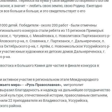
роявлениях. Перенося на бумагу своё видение сотворенного Богом
расное, а значит – любить свою землю, свою Родину. Ежегодно
 все больше и больше, и это свидетельствует о его
1000 детей. Победители - около 200 работ - были отмечены
ионального конкурса стали ребята из 15 регионов Приморья:
ское, с. Чугуевка, с. Михайловка, с. Новолитовск Партизанского р-
ловского р-на, п. Славянка, г. Партизанск, г. Дальнереченск, п.
а Октябрьского р-на, г. Артём, с. Новоникольское Уссурийского р-
ли участие юные художники из детских домов Дальнереченска, г.
о р-на.
востока и Большого Камня для частия в финале конкурса в
 и активное участие в региональном этапе Международного
жьего мира» -
«Русь Православная»,
митрополит
выразил благодарность и надежду на дальнейшее сотрудничество
ской культуре, отечественной истории, православным святыням,
чили 22 преподавателя из Владивостока, Уссурийска,
кого района.