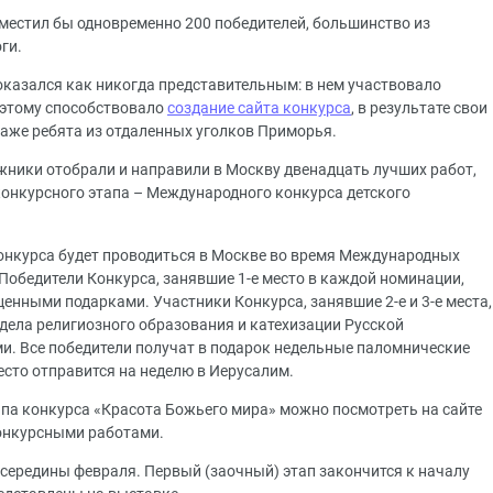
вместил бы одновременно 200 победителей, большинство из
ги.
оказался как никогда представительным: в нем участвовало
 этому способствовало
создание сайта конкурса
, в результате свои
даже ребята из отдаленных уголков Приморья.
ники отобрали и направили в Москву двенадцать лучших работ,
онкурсного этапа – Международного конкурса детского
онкурса будет проводиться в Москве во время Международных
Победители Конкурса, занявшие 1-е место в каждой номинации,
нными подарками. Участники Конкурса, занявшие 2-е и 3-е места,
ела религиозного образования и катехизации Русской
. Все победители получат в подарок недельные паломнические
место отправится на неделю в Иерусалим.
апа конкурса «Красота Божьего мира» можно посмотреть на сайте
конкурсными работами.
 середины февраля. Первый (заочный) этап закончится к началу