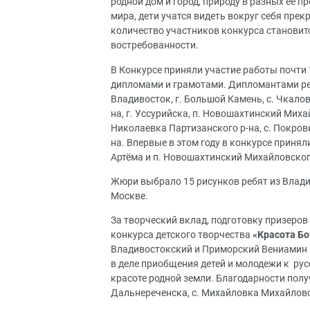
родной дом и город, природу в разных ее п
мира, дети учатся видеть вокруг себя прек
количество участников конкурса становится
востребованности.
В Конкурсе приняли участие работы почти 
дипломами и грамотами. Дипломантами рег
Владивосток, г. Большой Камень, с. Чкалов
на, г. Уссурийска, п. Новошахтинский Михай
Николаевка Партизанского р-на, с. Покровк
на. Впервые в этом году в конкурсе приня
Артёма и п. Новошахтинский Михайловског
Жюри выбрало 15 рисунков ребят из Влади
Москве.
За творческий вклад, подготовку призеров
конкурса детского творчества
«Красота Бо
Владивостокский и Приморский Вениамин 
в деле приобщения детей и молодежи к рус
красоте родной земли. Благодарности полу
Дальнереченска, с. Михайловка Михайловс