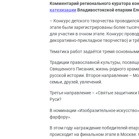
Комментарий регионального куратора кон
катехизации
Владивостокской епархии Е
– Конкурс детского творчества проводилс
этапе были зарегистрированы более тысяч
для участия в очном этапе. Конкурс прово
декоративно-прикладное творчество) и тр
Тематика работ задаётся тремя основным
Традиции православной культуры, посвя
Священного Писания, жизнь родного храма
русской истории. Второе направление – М
семьи, друзей, увлечений.
Третье направление – «Святые защитники 
Руси?
В номинации «Изобразительное искусство» 
фарфору».
В этом году награждение победителей епарх
происходит на финальном этапе в Москве. 