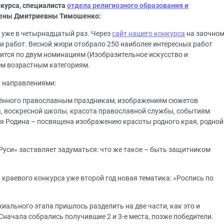
курса, специалиста
отдела религиозного образования и
лены Дмитриевны Тимошенко:
я уже в четырнадцатый раз. Через
сайт нашего конкурса
на заочно
и работ. Весной жюри отобрало 250 наиболее интересных работ
дится по двум номинациям (Изобразительное искусство и
ём возрастным категориям.
и направлениями:
щённого православным праздникам, изображениям сюжетов
, воскресной школы, красота православной службы, событиям
оя Родина – посвящена изображению красоты родного края, родной
Руси» заставляет задуматься: что же такое – быть защитником
краевого конкурса уже второй год новая тематика: «Роспись по
иального этапа пришлось разделить на две части, как это и
Сначала собрались получившие 2 и 3-е места, позже победители.