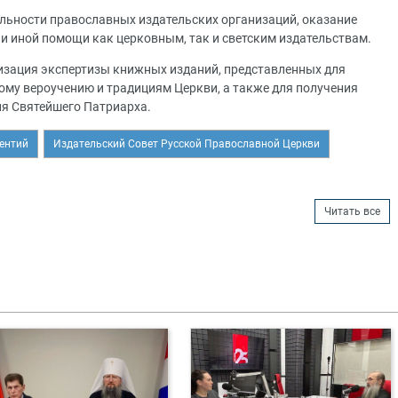
ельности православных издательских организаций, оказание
 и иной помощи как церковным, так и светским издательствам.
изация экспертизы книжных изданий, представленных для
ому вероучению и традициям Церкви, а также для получения
ия Святейшего Патриарха.
ентий
Издательский Совет Русской Православной Церкви
Читать все