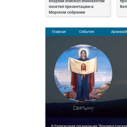
епархии епископ Иннокентий
про
посетил презентацию в
Вел
Морском собрании
Главная
События
Архиерей
Святыни
© Религиозная организация "Владивостокска