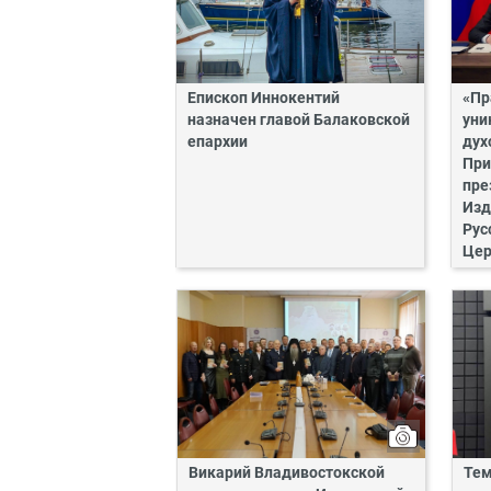
Епископ Иннокентий
«Пр
назначен главой Балаковской
уни
епархии
дух
При
пре
Изд
Рус
Цер
Викарий Владивостокской
Тем