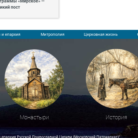
граммы «Мирское» —
икий пост
 и епархия
Митрополия
Церковная жизнь
Монастыри
История
я епархия Русской Православной Церкви (Московский Патриархат)"