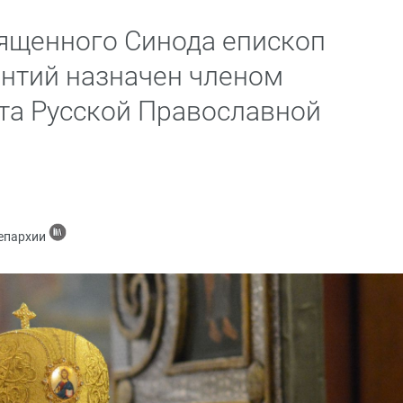
ященного Синода епископ
нтий назначен членом
та Русской Православной
 епархии