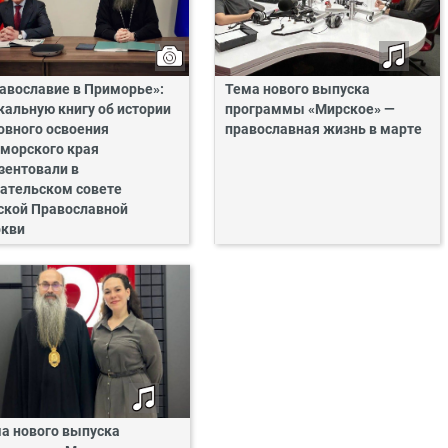
авославие в Приморье»:
Тема нового выпуска
кальную книгу об истории
программы «Мирское» —
овного освоения
православная жизнь в марте
морского края
зентовали в
ательском совете
ской Православной
кви
а нового выпуска