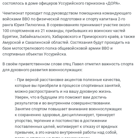
состоялось в доме офицеров Уссурийского гарнизона «ДОРА».
Чемпионат проходит под руководством помощника командующего
войсками ВВО по физической подготовке и спорту капитана 2-го
ранга Юрия Пилюгина. В соревнованиях принимают участие около
100 спортсменов из 21 команды, прибывших из воинских частей
Бурятии, Забайкальского, Хабаровского и Приморского краёв, а также
Амурской и Сахалинской областей. Состязания будут проходить на
базе мотострелкового полка общевойсковой армии ВВО и
спортивных объектах Уссурийска.
В своём приветственном слове отец Павел отметил важность спорта
для духовного развития военнослужащих:
- При верной расстановке акцентов полезные качества,
которые вы приобрели в процессе спортивных занятий,
можно распространить и на вашу духовную жизнь.
Уверен, что в будущем это поможет вам достичь
результатов и во внутреннем совершенствовании.
Занятие спортом повышает внимание военнослужащих
к сохранению здоровья, дисциплинирует, тренирует
упорство, терпение и постоянство в достижении
поставленных целей, мотивирует к отказу от вредных
привычек, а это начало внутренней работы над собой,