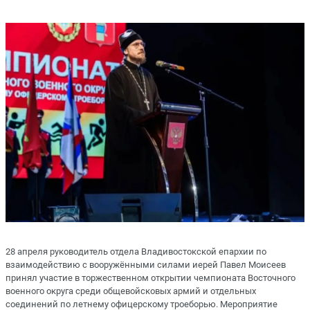
28 апреля руководитель отдела Владивостокской епархии по
взаимодействию с вооружёнными силами иерей Павел Моисеев
принял участие в торжественном открытии чемпионата Восточного
военного округа среди общевойсковых армий и отдельных
соединений по летнему офицерскому троеборью. Мероприятие