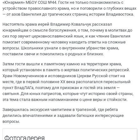
«Юнармия» МБОУ СОШ №44. Гости не только познакомились с
устройством православного храма, но и поговорили о глубоких вещах
— от азов Евангелия до трагических страниц истории Владивостока.
Настоятель храма иерей Владимир Ковальчук рассказал
юнармейцам о смысле богослужения, о том, почему в молитвах до
сих пор звучит церковнославянский язык, и как чтение Евангелия
помогает современному человеку находить ответы на сложные
вопросы. Школьники узнали о внутреннем убранстве храма,
поставили свечи и помолились о родных и близких.
Затем гости вышли к памятному камню на территории храма,
который установлен в память о жертвах политических репрессий.
Храм Новомучеников и исповедников Церкви Русской стоит на
месте, где в первой половине XX века располагался пересыльный
пункт ВладЛАГа, поэтому для прихожан и гостей эта земля —
святыня. Для юных патриотов, которые чтут историю своей страны,
эта тема стала важным напоминанием о цене веры и стойкости.
Завершилась экскурсия чаепитием в трапезной, где ребята
делились впечатлениями и задавали батюшке интересующие
вопросы.
Фотогалерея