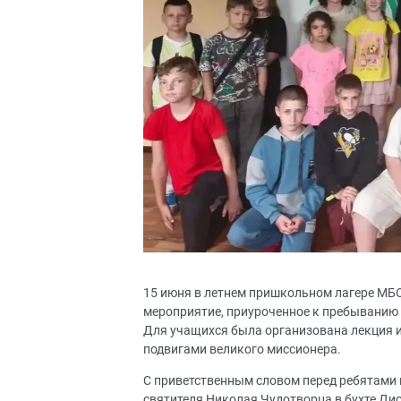
15 июня в летнем пришкольном лагере МБО
мероприятие, приуроченное к пребыванию 
Для учащихся была организована лекция 
подвигами великого миссионера.
С приветственным словом перед ребятами 
святителя Николая Чудотворца в бухте Ди