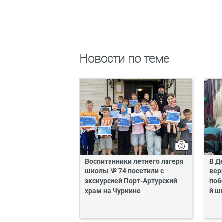
Новости по теме
Воспитанники летнего лагеря
В Д
школы № 74 посетили с
вер
экскурсией Порт-Артурский
поб
храм на Чуркине
й ш