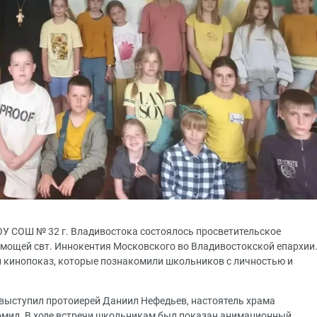
У СОШ № 32 г. Владивостока состоялось просветительское
мощей свт. Иннокентия Московского во Владивостокской епархии
и кинопоказ, которые познакомили школьников с личностью и
выступил протоиерей Даниил Нефедьев, настоятель храма
омид. В ходе встречи школьникам был показан анимационный