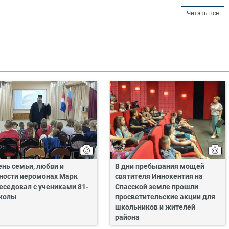
Читать все
ень семьи, любви и
В дни пребывания мощей
ности иеромонах Марк
святителя Иннокентия на
еседовал с учениками 81-
Спасской земле прошли
колы
просветительские акции для
школьников и жителей
района