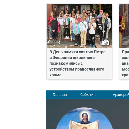
В День памяти святых Петра
Пра
и Февронии школьники
сов
познакомились с
ака
устройством православного
Мос
храма
хра
Главная
События
Архиерей