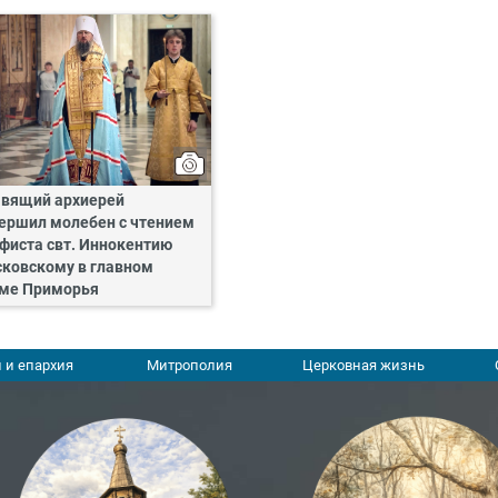
вящий архиерей
ершил молебен с чтением
фиста свт. Иннокентию
ковскому в главном
ме Приморья
 и епархия
Митрополия
Церковная жизнь