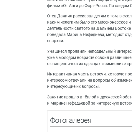
фильм «От Анги до Форт-Росса: По следам
Отец Даниил рассказал детям о том, в скол
каким нелегким было его миссионерское и 
деятельности святого на Дальнем Востоке
поведала Марина Нефедьева, методист отд
епархии.
Учащиеся проявили неподдельный интерес к
уже в молодом возрасте освоил различны
о священнических одеждах и символике кр
Интерактивная часть встречи, которую пр
интересом отвечали на вопросы об изменен
интересующие их вопросы.
Занятие прошло в тёплой и дружеской обс
и Марине Нефедьевой за интересную встреч
Фотогалерея