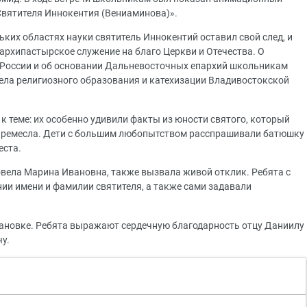
 Святителя Иннокентия (Вениаминова)».
ьких областях науки святитель Иннокентий оставил свой след, и
архипастырское служение на благо Церкви и Отечества. О
 России и об основании Дальневосточных епархий школьникам
ела религиозного образования и катехизации Владивостокской
 теме: их особенно удивили факты из юности святого, который
е ремесла. Дети с большим любопытством расспрашивали батюшку
еста.
овела Марина Ивановна, также вызвала живой отклик. Ребята с
ии имени и фамилии святителя, а также сами задавали
тановке. Ребята выражают сердечную благодарность отцу Даниилу
у.