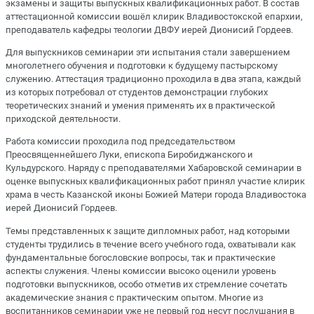
экзамены и защиты выпускных квалификационных работ. В состав
аттестационной комиссии вошёл клирик Владивостокской епархии,
преподаватель кафедры теологии ДВФУ иерей Дионисий Гордеев.
Для выпускников семинарии эти испытания стали завершением
многолетнего обучения и подготовки к будущему пастырскому
служению. Аттестация традиционно проходила в два этапа, каждый
из которых потребовал от студентов демонстрации глубоких
теоретических знаний и умения применять их в практической
приходской деятельности.
Работа комиссии проходила под председательством
Преосвященнейшего Луки, епископа Биробиджанского и
Кульдурского. Наряду с преподавателями Хабаровской семинарии в
оценке выпускных квалификационных работ принял участие клирик
храма в честь Казанской иконы Божией Матери города Владивостока
иерей Дионисий Гордеев.
Темы представленных к защите дипломных работ, над которыми
студенты трудились в течение всего учебного года, охватывали как
фундаментальные богословские вопросы, так и практические
аспекты служения. Члены комиссии высоко оценили уровень
подготовки выпускников, особо отметив их стремление сочетать
академические знания с практическим опытом. Многие из
воспитанников семинарии уже не первый год несут послушания в