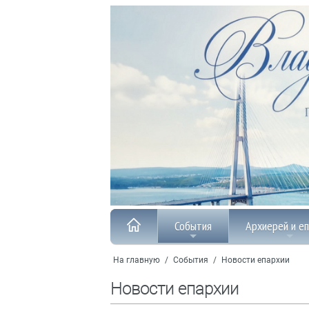
События
Архиерей и е
На главную
/
События
/
Новости епархии
Новости епархии