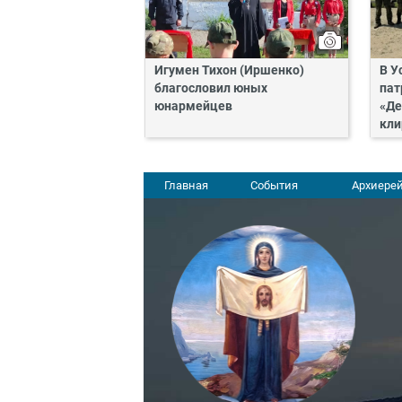
Игумен Тихон (Иршенко)
В У
благословил юных
пат
юнармейцев
«Де
кли
Главная
События
Архиерей