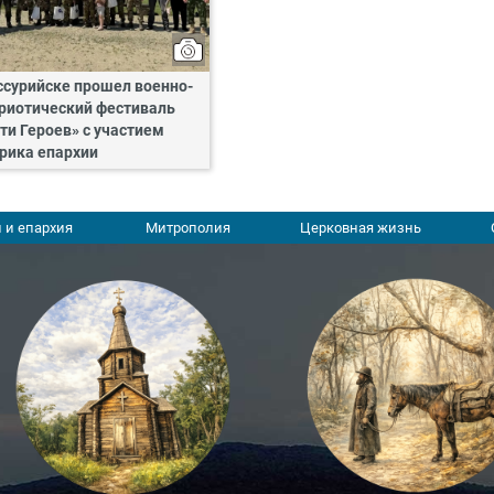
ссурийске прошел военно-
риотический фестиваль
ти Героев» с участием
рика епархии
 и епархия
Митрополия
Церковная жизнь