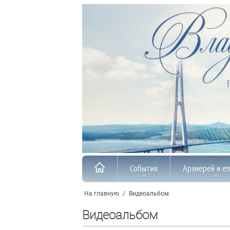
События
Архиерей и е
На главную
/
Видеоальбом
Видеоальбом