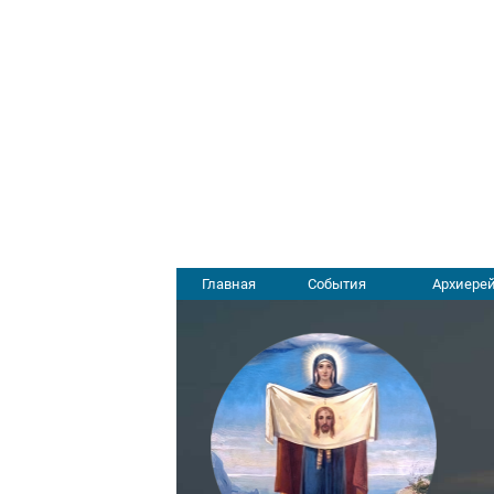
Главная
События
Архиерей