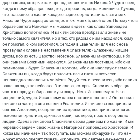
дарованиях, которые нам преподает святитель Николай Чудотворец,
когда к нему обращаешься, когда просишь, когда молишься. Думаю,
что, наверное, в жизни каждого верного христианина святитель
Николай Чудотворец оставил, хотя бы малый, свой след. Потому что в
образе святого Николая мы можем видеть, как слова Заповедей
Христовых воплотились. И как эти слова преобразили жизнь не
только самого святителя, но и тех, кто рядом с ним находился, кому
он помогал, о ком заботился. Сегодня в Евангелии для нас снова
прозвучали слова из наставления Спасителя: «Блаженны нищие
духом, ибо их есть Царство Небесное. Блаженны миротворцы, ибо
они сынами Божиими нарекутся. Блаженны милостивые, ибо они
помилованы будут. Блаженны кроткие, ибо они наследуют землю.
Блаженны вы, когда будут поносить вас и гнать и всячески
неправедно злословить за Меня. Радуйтесь и веселитесь, ибо велика
ваша награда на небесах». Эти слова, которые Спаситель обращал
часто к народу, собиравшемуся вокруг Него. Искавшему от Него
исцелений, чудес. Искавшему слова наставительного. И Он говорил
эти слова часто, и они вошли в Евангелие. И эти слова восприняли
святые Апостолы, восприняли их приемники, восприняли многие
поколения христиан, архипастырей, пастырей, просто верующих
людей. Сделав эти слова Спасителя своим девизом по жизни. И мы
нередко сверяем свою жизнь с Нагорной проповедью Христовой. И
когда мы начинаем так поступать, мы можем обнаружить, что нам
может что-то препятствовать исполнить эти святые Блаженства. И