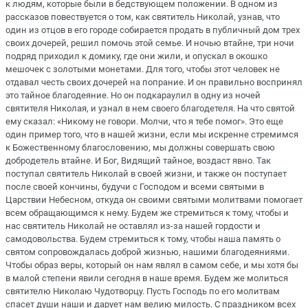
к людям, которые были в бедствующем положении. В одном из
рассказов повествуется о том, как святитель Николай, узнав, что
один из отцов в его городе собирается продать в публичный дом трех
своих дочерей, решил помочь этой семье. И ночью втайне, три ночи
подряд приходил к домику, где они жили, и опускал в окошко
мешочек с золотыми монетами. Для того, чтобы этот человек не
отдавал честь своих дочерей на попрание. И он правильно воспринял
это тайное благодеяние. Но он подкараулил в одну из ночей
святителя Николая, и узнал в нем своего благодетеля. На что святой
ему сказал: «Никому не говори. Молчи, что я тебе помог». Это еще
один пример того, что в нашей жизни, если мы искренне стремимся
к Божественному благословению, мы должны совершать свою
добродетель втайне. И Бог, Видящий тайное, воздаст явно. Так
поступал святитель Николай в своей жизни, и также он поступает
после своей кончины, будучи с Господом и всеми святыми в
Царствии Небесном, откуда он своими святыми молитвами помогает
всем обращающимся к нему. Будем же стремиться к тому, чтобы и
нас святитель Николай не оставлял из-за нашей гордости и
самодовольства. Будем стремиться к тому, чтобы наша память о
святом сопровождалась доброй жизнью, нашими благодеяниями.
Чтобы образ веры, который он нам являл в самом себе, и мы хотя бы
в малой степени явили сегодня в наше время. Будем же молиться
святителю Николаю Чудотворцу. Пусть Господь по его молитвам
спасет души наши и дарует нам велию милость. С праздником всех