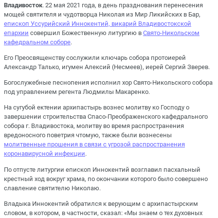
Владивосток
. 22 мая 2021 года, в день празднования перенесения
мощей святителя и чудотворца Николая из Мир Ликийских в Бар,
епископ Уссурийский Иннокентий, викарий Владивостокской
епархии
совершил Божественную литургию в
Свято-Никольском
кафедральном соборе
.
Его Преосвященству сослужили ключарь собора протоиерей
Александр Талько, игумен Алексий (Несмеев), иерей Сергий Зверев.
Богослужебные песнопения исполнил хор Свято-Никольского собора
под управлением регента Людмилы Макаренко.
На сугубой ектении архипастырь вознес молитву ко Господу о
завершении строительства Спасо-Преображенского кафедрального
собора г. Владивостока, молитву во время распространения
вредоносного поветрия чтомую, также были вознесены
молитвенные прошения в связи с угрозой распространения
коронавирусной инфекции
.
По отпусте литургии епископ Иннокентий возглавил пасхальный
крестный ход вокруг храма, по окончании которого было совершено
славление святителю Николаю.
Владыка Иннокентий обратился к верующим с архипастырским
словом, в котором, в частности, сказал: «Мы знаем о тех духовных