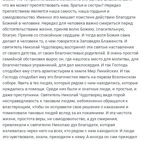
что же может препятствовать нам, братья и сестры? Нередко
препятствием является наша самость, наша гордыня и
самодовольство. Именно это мешает поистине действию благодати
Божией в человеке. Нередко для человека важно смириться перед
обстоятельствами жизни, приняв волю Божию, спасительную,
благую. Приняв со спокойным сердцем. И тогда воля Божия сама
делает в человеке то, о чем говорится в Заповедях Блаженств. И
святитель Николай Чудотворец воспринял эти святые наставления
от своего детства, от своих благочестивых родителей. В очень простой
семейной обстановке вырос он, где нашлось место для молитвы, для
благочестивых упражнений, для дел милосердия. И так Господь
сподобил ему стать архипастырем в земле Мир Ликийских. И так
Господь сподобил ему это благочестие явить на первом Вселенском
соборе. Явить в тех людях, которые рядом с ним находились, которые
нуждались в помощи. Среди них были и знатные люди, и простые, и
даже преступники. Святитель Николай Чудотворец видя порой
несправедливость к таковым людям, небоязненно обращался к
властвующим, чтобы он исправили свое решение о наказании и
помиловали таковых людей вслед за их покаянием. И эта чистота
жизни, простота веры, не самодовольство, а дух смирения,
привлекали к святителю Николаю дух благодати, которая
изливалась через него на всех, кто рядом с ним находился. И люди
это чувствовали, знали, приходили к нему. А иногда он сам приходил