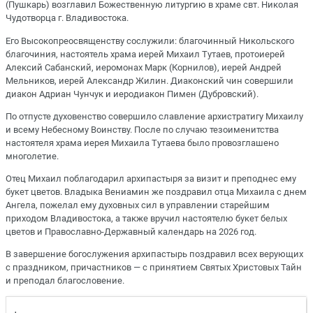
(Пушкарь) возглавил Божественную литургию в храме свт. Николая
Чудотворца г. Владивостока.
Его Высокопреосвященству сослужили: благочинный Никольского
благочиния, настоятель храма иерей Михаил Тутаев, протоиерей
Алексий Сабанский, иеромонах Марк (Корнилов), иерей Андрей
Мельников, иерей Александр Жилин. Диаконский чин совершили
диакон Адриан Чунчук и иеродиакон Пимен (Дубровский).
По отпусте духовенство совершило славление архистратигу Михаилу
и всему Небесному Воинству. После по случаю тезоименитства
настоятеля храма иерея Михаила Тутаева было провозглашено
многолетие.
Отец Михаил поблагодарил архипастыря за визит и преподнес ему
букет цветов. Владыка Вениамин же поздравил отца Михаила с днем
Ангела, пожелал ему духовных сил в управлении старейшим
приходом Владивостока, а также вручил настоятелю букет белых
цветов и Православно-Державный календарь на 2026 год.
В завершение богослужения архипастырь поздравил всех верующих
с праздником, причастников — с принятием Святых Христовых Тайн
и преподал благословение.