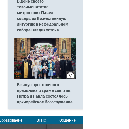
В день своего
тезоименитства
митрополит Павел
совершил Божественную
литургию в кафедральном
соборе Владивостока
В канун престольного
праздника в храме свв. апп.
Петра и Павла состоялось
архиерейское богослужение
Образование
ВРНС
Общение