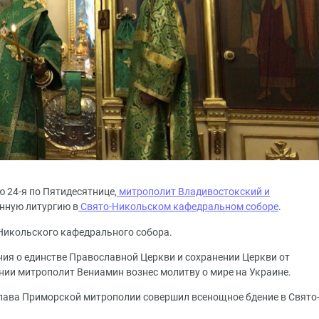
ю 24-я по Пятидесятнице,
митрополит Владивостокский и
нную литургию в
Свято-Никольском кафедральном соборе
.
Никольского кафедрального собора.
ния о единстве Православной Церкви и сохранении Церкви от
ении митрополит Вениамин вознес молитву о мире на Украине.
, глава Приморской митрополии совершил всенощное бдение в Свято