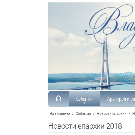
События
Архиерей и е
На главную
/
События
/
Новости епархии
/
Н
Новости епархии 2018