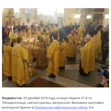
Владивосток.
29 декабря 2018 года, в канун Недели 31-й по
Пятидесятнице, святых праотец, митрополит Вениамин возглавил
всенощное бдение в
Покровском кафедральном соборе.
Его