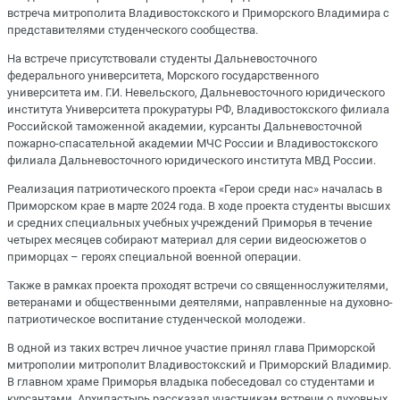
встреча митрополита Владивостокского и Приморского Владимира с
представителями студенческого сообщества.
На встрече присутствовали студенты Дальневосточного
федерального университета, Морского государственного
университета им. Г.И. Невельского, Дальневосточного юридического
института Университета прокуратуры РФ, Владивостокского филиала
Российской таможенной академии, курсанты Дальневосточной
пожарно-спасательной академии МЧС России и Владивостокского
филиала Дальневосточного юридического института МВД России.
Реализация патриотического проекта «Герои среди нас» началась в
Приморском крае в марте 2024 года. В ходе проекта студенты высших
и средних специальных учебных учреждений Приморья в течение
четырех месяцев собирают материал для серии видеосюжетов о
приморцах – героях специальной военной операции.
Также в рамках проекта проходят встречи со священнослужителями,
ветеранами и общественными деятелями, направленные на духовно-
патриотическое воспитание студенческой молодежи.
В одной из таких встреч личное участие принял глава Приморской
митрополии митрополит Владивостокский и Приморский Владимир.
В главном храме Приморья владыка побеседовал со студентами и
курсантами. Архипастырь рассказал участникам встречи о духовных