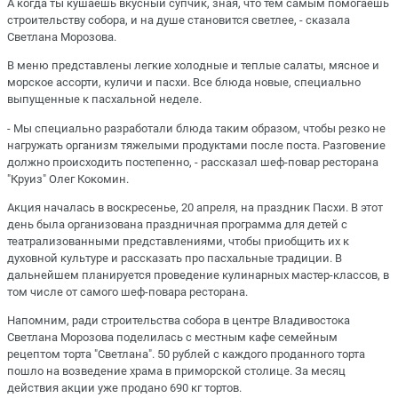
А когда ты кушаешь вкусный супчик, зная, что тем самым помогаешь
строительству собора, и на душе становится светлее, - сказала
Светлана Морозова.
В меню представлены легкие холодные и теплые салаты, мясное и
морское ассорти, куличи и пасхи. Все блюда новые, специально
выпущенные к пасхальной неделе.
- Мы специально разработали блюда таким образом, чтобы резко не
нагружать организм тяжелыми продуктами после поста. Разговение
должно происходить постепенно, - рассказал шеф-повар ресторана
"Круиз" Олег Кокомин.
Акция началась в воскресенье, 20 апреля, на праздник Пасхи. В этот
день была организована праздничная программа для детей с
театрализованными представлениями, чтобы приобщить их к
духовной культуре и рассказать про пасхальные традиции. В
дальнейшем планируется проведение кулинарных мастер-классов, в
том числе от самого шеф-повара ресторана.
Напомним, ради строительства собора в центре Владивостока
Светлана Морозова поделилась с местным кафе семейным
рецептом торта "Светлана". 50 рублей с каждого проданного торта
пошло на возведение храма в приморской столице. За месяц
действия акции уже продано 690 кг тортов.