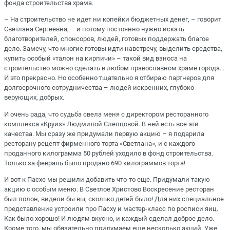
фонда строительства храма.
– На строительство не идет ни копейки бюджетных денег, – говорит
Светлана Сергеевна, – и потому постоянно нужно искать
благотворителей, спонсоров, людей, готовых поддержать благое
дело. Замечу, что многие готовы идти навстречу, выделить средства,
купить особый «талон на кирпичи» – такой вид взноса на
строительство можно сделать в любом православном храме города…
И это прекрасно. Но особенно тщательно я отбираю партнеров для
долгосрочного сотрудничества – людей искренних, глубоко
верующих, добрых.
И очень рада, что судьба свела меня с директором ресторанного
комплекса «Круиз» Людмилой Слепцовой. В ней есть все эти
качества. Мы сразу же придумали первую акцию – я подарила
ресторану рецепт фирменного торта «Светлана», и с каждого
проданного килограмма 50 рублей уходило в фонд строительства.
Только за февраль было продано 690 килограммов торта!
И вот к Пасхе мы решили добавить что-то еще. Придумали такую
акцию с особым меню. В Светлое Христово Воскресение ресторан
был полон, видели бы вы, сколько детей было! Для них специальное
представление устроили про Пасху и мастер-класс по росписи яиц.
Как было хорошо! И людям вкусно, и каждый сделал доброе дело.
Кроме того, мы обязательно придумаем еще несколько акций. Уже