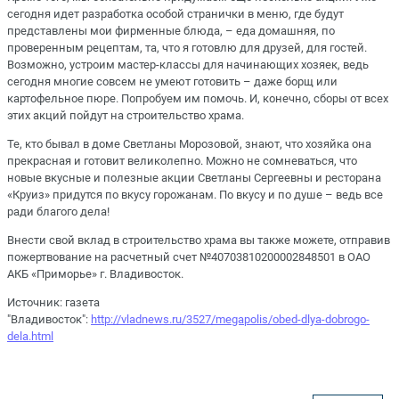
сегодня идет разработка особой странички в меню, где будут
представлены мои фирменные блюда, – еда домашняя, по
проверенным рецептам, та, что я готовлю для друзей, для гостей.
Возможно, устроим мастер-классы для начинающих хозяек, ведь
сегодня многие совсем не умеют готовить – даже борщ или
картофельное пюре. Попробуем им помочь. И, конечно, сборы от всех
этих акций пойдут на строительство храма.
Те, кто бывал в доме Светланы Морозовой, знают, что хозяйка она
прекрасная и готовит великолепно. Можно не сомневаться, что
новые вкусные и полезные акции Светланы Сергеевны и ресторана
«Круиз» придутся по вкусу горожанам. По вкусу и по душе – ведь все
ради благого дела!
Внести свой вклад в строительство храма вы также можете, отправив
пожертвование на расчетный счет №40703810200002848501 в ОАО
АКБ «Приморье» г. Владивосток.
Источник: газета
"Владивосток":
http://vladnews.ru/3527/megapolis/obed-dlya-dobrogo-
dela.html