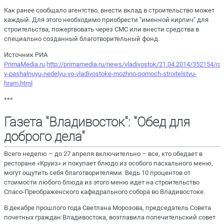
Как ранее сообщало агентство, внести вклад в строительство может
каждый. Для этого необходимо приобрести "именной кирпич" для
строительства, пожертвовать через СМС или внести средства в
специально созданный благотворительный фонд.
Источник РИА
PrimaMedia.ru
http://primamedia.ru/news/vladivostok/21.04.2014/352154/ra
v-pashalnuyu-nedelyu-vo-vladivostoke-mozhno-pomoch-stroitelstvu-
hram.html
***
Газета "Владивосток": "Обед для
доброго дела"
Всего неделю – до 27 апреля включительно – все, кто обедает в
ресторане «Круиз» и покупает блюдо из особого пасхального меню,
могут ощутить себя благотворителями. Ведь 10 процентов от
стоимости любого блюда из этого меню идет на строительство
Спасо-Преображенского кафедрального собора во Владивостоке.
В декабре прошлого года Светлана Морозова, председатель Совета
почетных граждан Владивостока, возглавила попечительский совет