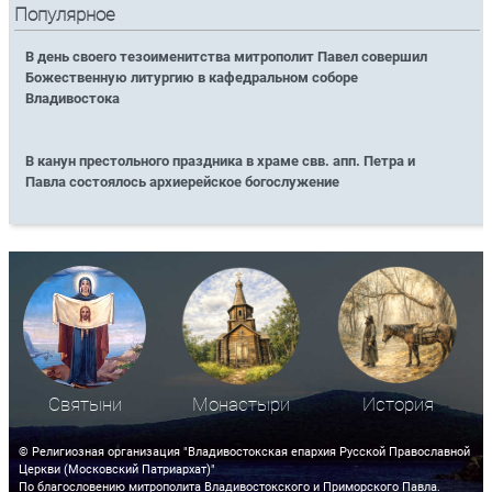
Популярное
В день своего тезоименитства митрополит Павел совершил
Божественную литургию в кафедральном соборе
Владивостока
В канун престольного праздника в храме свв. апп. Петра и
Павла состоялось архиерейское богослужение
Святыни
Монастыри
История
© Религиозная организация "Владивостокская епархия Русской Православной
Церкви (Московский Патриархат)"
По благословению митрополита Владивостокского и Приморского Павла.