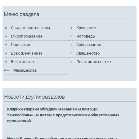
Меню раздела
Свидетельства веры
Крещение
Миропомазание
Исповедь
Причастие
Соборование
Брак (Венчание)
Священство
Всё о постах
Почитание святых
Месяцеслов
Новости других разделов
Клирики епархии обсудили механизмы помощи
тяжелобольным детям с представителями общественных
организаций
Иерей Даниил Есаков обсудил с новым министром спорта